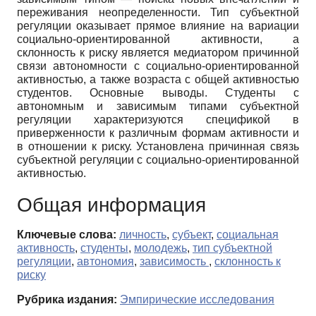
переживания неопределенности. Тип субъектной
регуляции оказывает прямое влияние на вариации
социально-ориентированной активности, а
склонность к риску является медиатором причинной
связи автономности с социально-ориентированной
активностью, а также возраста с общей активностью
студентов. Основные выводы. Студенты с
автономным и зависимым типами субъектной
регуляции характеризуются спецификой в
приверженности к различным формам активности и
в отношении к риску. Установлена причинная связь
субъектной регуляции с социально-ориентированной
активностью.
Общая информация
Ключевые слова:
личность
,
субъект
,
социальная
активность
,
студенты
,
молодежь
,
тип субъектной
регуляции
,
автономия
,
зависимость
,
склонность к
риску
Рубрика издания:
Эмпирические исследования