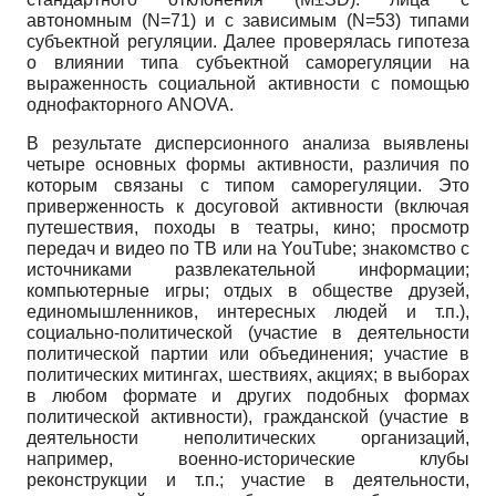
автономным
(N=71)
и с зависимым
(N=53)
типами
субъектной регуляции. Далее проверялась гипотеза
о влиянии типа субъектной саморегуляции на
выраженность социальной активности с помощью
однофакторного
ANOVA.
В результате дисперсионного анализа выявлены
четыре основных формы активности, различия по
которым связаны с типом саморегуляции. Это
приверженность к досуговой активности (включая
путешествия, походы в театры, кино; просмотр
передач и видео по ТВ или на
YouTube;
знакомство с
источниками развлекательной информации;
компьютерные игры; отдых в обществе друзей,
единомышленников, интересных людей и т.п.),
социально-политической (участие в деятельности
политической партии или объединения; участие в
политических митингах, шествиях, акциях; в выборах
в любом формате и других подобных формах
политической активности), гражданской (участие в
деятельности неполитических организаций,
например, военно-исторические клубы
реконструкции и т.п.; участие в деятельности,