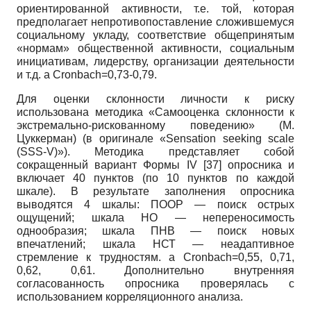
ориентированной активности, т.е. той, которая
предполагает непротивопоставление сложившемуся
социальному укладу, соответствие общепринятым
«нормам» общественной активности, социальным
инициативам, лидерству, организации деятельности
и т.д.
a Cronbach=0,73-0,79.
Для оценки склонности личности к риску
использована методика «Самооценка склонности к
экстремально-рискованному поведению» (М.
Цуккерман) (в оригинале
«Sensation seeking scale
(SSS-V)»).
Методика представляет собой
сокращенный вариант Формы
IV
[37]
опросника и
включает
40
пунктов (по
10
пунктов по каждой
шкале). В результате заполнения опросника
выводятся
4
шкалы: ПООР
—
поиск острых
ощущений; шкала НО — непереносимость
однообразия; шкала ПНВ — поиск новых
впечатлений; шкала НСТ — не­адаптивное
стремление к трудностям. а
Cronbach=0,55,
0,71,
0,62, 0,61. Дополнительно внутренняя
согласованность опросника проверялась с
использованием корреляционного анализа.