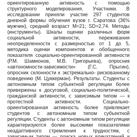
ориентированную активность с помощью
структурного моделирования. Участники. В
исследовании приняли участие 297 студентов
дневной формы обучения вузов г. Саратова (36%
мужчин), средний возраст М=21; SD=2,74. Методы
(инструменты). Шкалы оценки различных форм
социальной активности, переживания
неопределенности с размерностью от 1 до 5,
методика оценки компонентов и обобщенного
показателя социально-ориентированной активности
(Р.М. Шамионов, М.В. Григорьева), опросник
«автономности-зависимости» (Г.С. Прыгин),
опросник склонности к экстремально- рискованному
поведению (М. Цуккерман). Результаты. Студенты с
автономным типом субъектной регуляции более
привержены к досуговой, социально-политической,
гражданской активности, с зависимым типом — к
протестной активности. Социально-
ориентированная активность более привлекает
студентов с автономным типом субъектной
регуляции. Студенты с автономным типом регуляции
характеризуются более высокими показателями
неадаптивного стремления к трудностям, с
зависимым типом — поиска новых впечатлений и