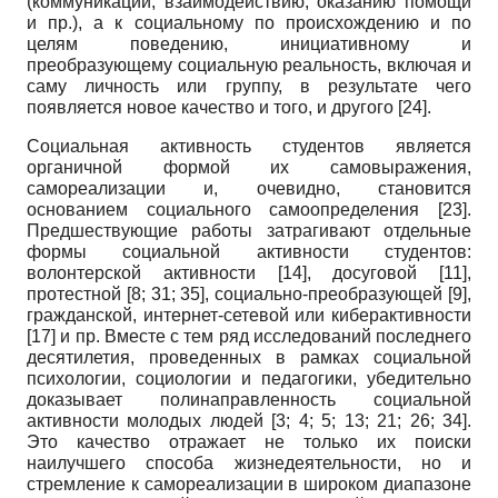
(коммуникации, взаимодействию, оказанию помощи
и пр.), а к социальному по происхождению и по
целям поведению, инициативному и
преобразующему социальную реальность, включая и
саму личность или группу, в результате чего
появляется новое качество и того, и другого
[24]
.
Социальная активность студентов является
органичной формой их самовыражения,
самореализации и, очевидно, становится
основанием социального самоопределения
[23]
.
Предшествующие работы затрагивают отдельные
формы социальной активности студентов:
волонтерской активности
[14]
, досуговой
[11]
,
протестной
[8; 31; 35]
, социально-преобразующей
[9]
,
гражданской, интернет-сетевой или киберактивности
[17]
и пр. Вместе с тем ряд исследований последнего
десятилетия, проведенных в рамках социальной
психологии, социологии и педагогики, убедительно
доказывает полинаправленность социальной
активности молодых людей
[3; 4; 5; 13; 21; 26; 34]
.
Это качество отражает не только их поиски
наилучшего способа жизнедеятельности, но и
стремление к самореализации в широком диапазоне