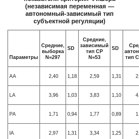
(независимая переменная —
автономный-зависимый тип
субъектной регуляции)
Средние,
Средние,
зависимый
Сре
SD
SD
выборка
тип СР
авто
Параметры
N=297
N
=53
тип 
AA
2,40
1,18
2,59
1,31
2
LA
3,96
1,03
3,83
1,10
4
PA
1,71
0,94
1,77
0,89
1
IA
2,97
1,31
3,34
1,25
2