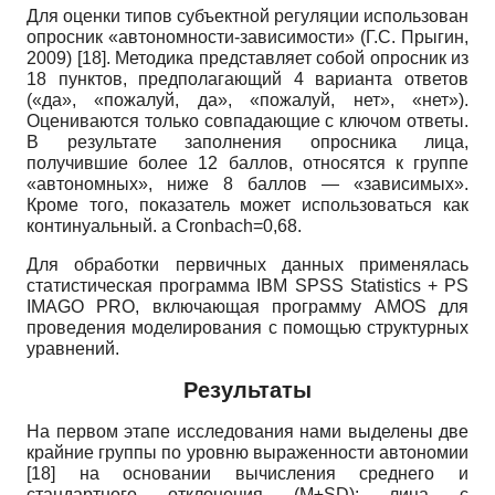
Для оценки типов субъектной регуляции использован
опросник «автономности-зависимости» (Г.С. Прыгин,
2009)
[18]
. Методика представляет собой опросник из
18 пунктов, предполагающий 4 варианта ответов
(«да», «пожалуй, да», «пожалуй, нет», «нет»).
Оцениваются только совпадающие с ключом ответы.
В результате заполнения опросника лица,
получившие более 12 баллов, относятся к группе
«автономных», ниже 8 баллов — «зависимых».
Кроме того, показатель может использоваться как
континуальный. а
Cronbach=0,68.
Для обработки первичных данных применялась
статистическая программа
IBM SPSS Statistics
+
PS
IMAGO PRO,
включающая программу
AMOS
для
проведения моделирования с помощью структурных
уравнений.
Результаты
На первом этапе исследования нами выделены две
крайние группы по уровню выраженности автономии
[18]
на основании вычисления среднего и
стандартного отклонения
(M±SD):
лица с