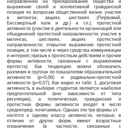
направленной на преобразование общества и
выражение своей и коллективной гражданской
позиции по вопросам общественной жизни: участие
в митингах, акциях, шествиях (Первомай,
Бессмертный полк и др.) и т.п.), протестной
активности (участие в деятельности организаций или
объединений протестной направленности; участие в
митингах, шествиях, акциях протестной
направленности; открытое выражение протестной
позиции, в том числе и через средства коммуникации
и интернет, призыв к протестным действиям и прочие
формы активности, связанные с выражением
протеста). Как тенденцию можно обозначить
различия в группах по показателям образовательной
активности
(p<0,06)
и радикально-протестной
активности
(p<0,07).
Как видно из табл. 1, досуговая
активность в выборке студентов является наиболее
предпочтительной (вне зависимости от типа
регуляции), а политическая, гражданская и
протестная формы активности входят в число
среднепред- почитаемых. Однако эти три формы от­
носятся к одному классу активности, которые, в
отличие от других форм, имеют возрастные
ограничения (в частности, связанные с