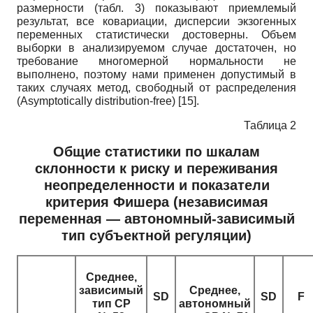
размерности (табл. 3) показывают приемлемый
результат, все ковариации, дисперсии экзогенных
переменных статистически достоверны. Объем
выборки в анализируемом случае достаточен, но
требование многомерной нормальности не
выполнено, поэтому нами применен допустимый в
таких случаях метод, свободный от распределения
(Asymptotically distribution-free)
[15]
.
Таблица 2
Общие статистики по шкалам
склонности к риску и переживания
неопределенности и показатели
критерия Фишера (независимая
переменная — автономный-зависимый
тип субъектной регуляции)
Среднее,
зависимый
Среднее,
SD
SD
F
тип СР
автономный