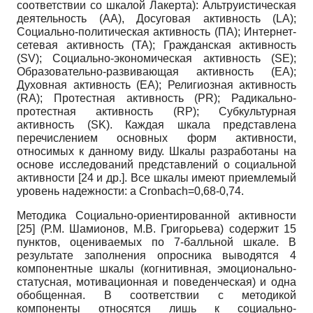
соответствии со шкалой Лакерта): Альтруистическая
деятельность (АА), Досуговая активность
(LA);
Социально-политическая активность (ПА); Интернет-
сетевая активность (ТА); Гражданская активность
(SV);
Социально-экономическая активность
(SE);
Образовательно-развивающая активность
(EA);
Духовная активность
(EA);
Религиозная активность
(RA);
Протестная активность
(PR);
Радикально-
протестная активность
(RP);
Субкультурная
активность
(SK).
Каждая шкала представлена
перечислением основных форм активности,
относимых к данному виду. Шкалы разработаны на
основе исследований представлений о социальной
активности [24 и др.]. Все шкалы имеют приемлемый
уровень надежности:
a Cronbach=0,68-0,74.
Методика Социально-ориентированной активности
[25]
(Р.М. Шамионов, М.В. Григорьева) содержит
15
пунктов, оцениваемых по 7-балльной шкале. В
результате заполнения опросника выводятся
4
компонентные шкалы (когнитивная, эмоционально-
статусная, мотивационная и поведенческая) и одна
обобщенная. В соответствии с методикой
компоненты относятся лишь к социально-