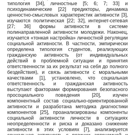
типология
[34]
, личностные
[5; 6; 7; 33]
и
психодинамические
[22]
преди­кторы, динамика
ценностно-смысловых характеристик активности
[3]
,
изучаются политическая
[22; 32]
, интернет-сетевая
[27; 36]
формы активности в системе
полинаправленной активности молодежи. Наконец,
изучается «тонкая настройка» личностной регуляции
социальной активности. В частности, эмпирически
определена типология студентов, реализующих
гражданскую активность (от индивидуальных
действий в проблемной ситуации и принятия
ответственности за их результат на себя до полного
бездействия), и связь активности с моральными
качествами
[1]
, установлено, что социальная
ответственность и гражданская активность
выступают факторами формирования безопасного
просоциального поведения
[20]
, изучен
компонентный состав социально-ориентированной
активности и разработана методика диагностики
компонентов
[25]
, проанализированы компоненты
социальной активности личности в ситуациях
неопределенности и риска и доказано снижение
активности в этих условиях
[7]
, анализируется