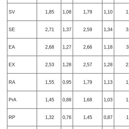
SV
1,85
1,08
1,79
1,10
1
SE
2,71
1,37
2,59
1,34
3
EA
2,68
1,27
2,66
1,18
3
EX
2,53
1,28
2,57
1,28
2
RA
1,55
0,95
1,79
1,13
1
PrA
1,45
0,88
1,68
1,03
1
RP
1,32
0,76
1,45
0,87
1