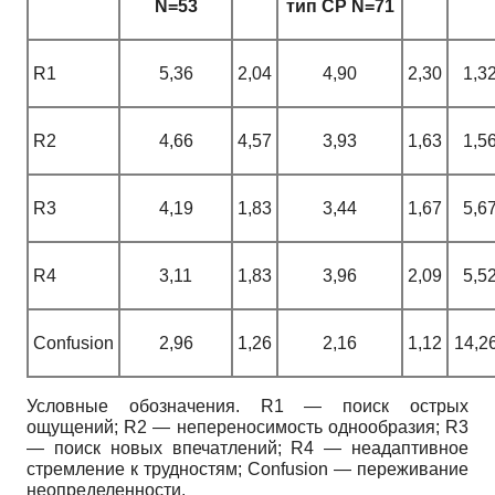
N
=53
тип СР
N
=71
R1
5,36
2,04
4,90
2,30
1,3
R2
4,66
4,57
3,93
1,63
1,5
R3
4,19
1,83
3,44
1,67
5,6
R4
3,11
1,83
3,96
2,09
5,5
Confusion
2,96
1,26
2,16
1,12
14,2
Условные обозначения.
R1
— поиск острых
ощущений;
R2
— непереносимость однообразия;
R3
— поиск новых впечатлений;
R4
— неадаптивное
стремление к трудностям;
Confusion
— переживание
неопределенности.