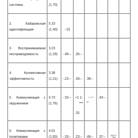
системы
(1.70)
2. Хабаровская
5.33
идентификация
(1.40)
-.01
3. Воспринимаемая
3.23
несправедливость
(1.29)
-.49
.26
***
***
4. Коллективная
3.38
эффективность
(1.21)
-.23
.28
.38
***
***
***
5. Коммуникация с
4.73
-.33
<1 1-
.43
Г-7***
***
***
окружением
(1.76)
***
.57
.25
6. Коммуникация с
4.01
ПГ'***
политиками
(1.83)
-.33
.23
.49
.37
***
***
***
***