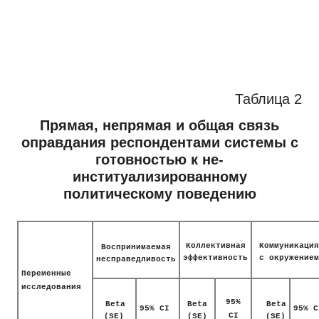
Таблица 2
Прямая, непрямая и общая связь
оправдания респондентами системы с
готовностью к не-
институализированному
политическому поведению
Коллективная
Коммуникация
Воспринимаемая
эффективность
c
окружением
несправедливость
Переменные
исследования
95%
Beta
Beta
Beta
95%
CI
95% C
CI
(SE)
(SE)
(SE)