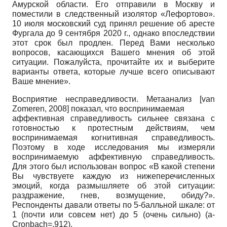
Амурской области. Его отправили в Москву и
поместили в следственный изолятор «Лефор­тово».
10
июля московский суд принял решение об аресте
Фургала до
9
сентября
2020
г., однако впоследствии
этот срок был продлен. Перед Вами несколько
вопросов, касающихся Вашего мнения об этой
ситуации. Пожалуйста, прочитайте их и выберите
варианты ответа, которые лучше всего описывают
Ваше мнение».
Восприятие несправедливости. Мета­анализ
[
van
Zomeren, 2008
]
показал, что воспринимаемая
аффективная справедливость сильнее связана с
готовностью к протестным действиям, чем
воспринимаемая когнитивная справедливость.
Поэтому в ходе исследования мы измеряли
воспринимаемую аффективную справедливость.
Для этого был использован вопрос «В какой степени
Вы чувствуете каждую из нижеперечислен­ных
эмоций, когда размышляете об этой ситуации:
раздражение, гнев, возмущение, обиду?».
Респонденты давали ответы по 5-балльной шкале: от
1 (почти или совсем нет) до 5 (очень сильно)
(a-
Cronbach=.912).