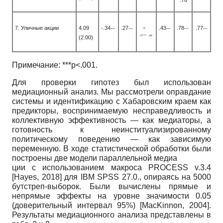
.76
7. Уличные акции
4.09
-.34
.27
.43
.78
.77
I-
***
***
***
***
***
(2.00)
-7***
.57
Примечание:
***p
<
.001.
Для проверки гипотез был использован
медиационный анализ. Мы рассмотрели оправдание
системы и идентификацию с Хабаровским краем как
предикторы, воспринимаемую несправедливость и
коллективную эффективность — как медиаторы, а
готовность к неинституализированному
политическому поведению — как зависимую
переменную. В ходе статистической обработки были
построены две модели параллельной медиа­
ции с использованием макроса
PROCESS v.3.4
[
Hayes, 2018
]
для
IBM SPSS
27.0., опираясь на 5000
бутстреп-выборок. Были вычислены прямые и
непрямые эффекты на уровне значимости 0.05
(доверительный интервал 95%)
[
MacKinnon, 2004
]
.
Результаты медиационного анализа представлены в