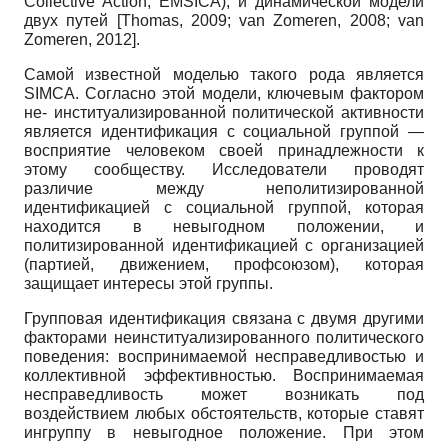
Collective Action, EMSICA),
и динамической модели
двух путей
[
Thomas, 2009
;
van Zomeren, 2008
;
van
Zomeren, 2012
]
.
Самой известной моделью такого рода является
SIMCA.
Согласно этой модели, ключевым фактором
не- институализированной политической активности
является идентификация с социальной группой —
восприятие человеком своей принадлежности к
этому сообществу. Исследователи проводят
различие между неполитизированной
идентификацией с социальной группой, которая
находится в невыгодном положении, и
политизирован­ной идентификацией с организацией
(партией, движением, профсоюзом), которая
защищает интересы этой группы.
Групповая идентификация связана с двумя другими
факторами неинституализированного политического
поведения: воспринимаемой несправедливостью и
коллективной эффективностью. Воспринимаемая
несправедливость может возникать под
воздействием любых обстоятельств, которые ставят
ингруппу в невыгодное положение. При этом