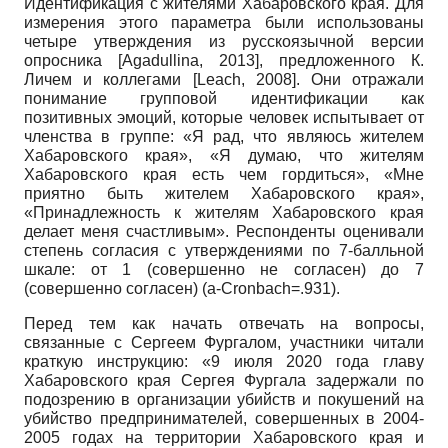
Идентификация с жителями Хабаровского края. Для
измерения этого параметра были использованы
четыре утверждения из русскоязычной версии
опросника
[
Agadullina, 2013
]
,
предложенного К.
Личем и коллегами
[
Leach, 2008
]
.
Они отражали
понимание групповой идентификации как
позитивных эмоций, которые человек испытывает от
членства в группе: «Я рад, что являюсь жителем
Хабаровского края», «Я думаю, что жителям
Хабаровского края есть чем гордиться», «Мне
приятно быть жителем Хабаровского края»,
«Принадлежность к жителям Хабаровского края
делает меня счастливым». Респонденты оценивали
степень согласия с утверждениями по 7-балльной
шкале: от
1
(совершенно не согласен) до
7
(совершенно согласен)
(a-Cronbach=.931).
Перед тем как начать отвечать на вопросы,
связанные с Сергеем Фургалом, участники читали
краткую инструкцию:
«9
июля
2020
года главу
Хабаровского края Сергея Фургала задержали по
подозрению в организации убийств и покушений на
убийство предпринимателей, совершенных в
2004-
2005
годах на территории Хабаровского края и