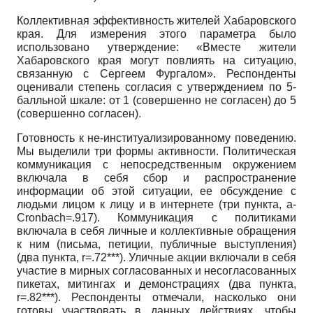
Коллективная эффективность жителей Хабаровского
края. Для измерения этого параметра было
использовано утверждение: «Вместе жители
Хабаровского края могут повлиять на ситуацию,
связанную с Сергеем Фургалом». Респонденты
оценивали степень согласия с утверждением по 5-
балльной шкале: от
1
(совершенно не согласен) до
5
(совершенно согласен).
Готовность к не-институализированному поведению.
Мы выделили три формы активности. Политическая
коммуникация с непосредственным окружением
включала в себя сбор и распространение
информации об этой ситуации, ее обсуждение с
людьми лицом к лицу и в интернете (три пункта,
a-
Cronbach=.917).
Коммуникация с политиками
включала в себя личные и коллективные обращения
к ним (письма, петиции, публичные выступления)
(два пункта,
r=.72***).
Уличные акции включали в себя
участие в мирных согласованных и несогласованных
пикетах, митингах и демонстрациях (два пункта,
r=.82***).
Респонденты отмечали, насколько они
готовы участвовать в данных действиях, чтобы