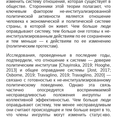
изменить систему отношений, которая существует в
обществе. Сторонники этой теории полагают, что
ключевым фактором не-институализированной
политической активности является отношение
человека к экономической и политической системе
страны, в которой он живет. Чем больше люди
оправдывают систему, тем больше они готовы к не-
институализированным действиям по ее сохранению
и тем меньше — к действиям по ее изменению
(политическим протестам).
Исследования, проведенные в последние годы,
подтвердили, что отношение к системе — доверие
политическим институтам
[
Chayinska, 2019
;
Hooghe,
2013
]
и общее оправдание системы
[
Jost, 2017
;
Osborne, 2019
;
Travaglino, 2019
;
Travaglino, 2020
]
—
связано с готовностью к не-институализированному
политическому поведению. Однако эта связь
частично опосредуется воспринимаемой
несправедливостью положения ингруппы и
коллективной эффективностью. Чем больше люди
оправдывают систему, тем менее несправедливым
они считают происходящее и тем больше верят в то,
что члены ингруппы могут изменить статус-кво.