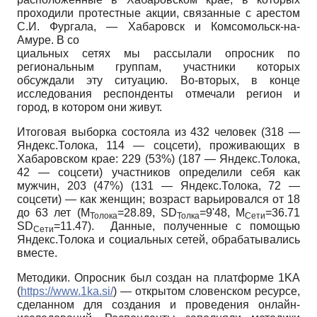
проходили протестные акции, связанные с арестом
С.И. Фургала, — Хабаровск и Комсомольск-на-
Амуре. В со­
циальных сетях мы рассылали опросник по
региональным группам, участники которых
обсуждали эту ситуацию. Во-вторых, в конце
исследования респонденты отмечали регион и
город, в котором они живут.
Итоговая выборка состояла из 432 человек (318 —
Яндекс.Толока, 114 — соц­сети), проживающих в
Хабаровском крае: 229 (53%) (187 — Яндекс.Толока,
42 — соцсети) участников определили себя как
мужчин, 203 (47%) (131 — Ян­декс.Толока, 72 —
соцсети) — как женщин; возраст варьировался от 18
до 63 лет
(М
=28.89,
SD
=9'48, M
=36.71
Т
олока
Толка
Сети
SD
=11.47).
Данные, полученные с помощью
Сети
Яндекс.Толока и социальных сетей, обрабатывались
вместе.
Методики. Опросник был создан на платформе
1KA
(
https://www.1ka.si/
)
— открытом словенском ресурсе,
сделанном для создания и проведения онлайн-