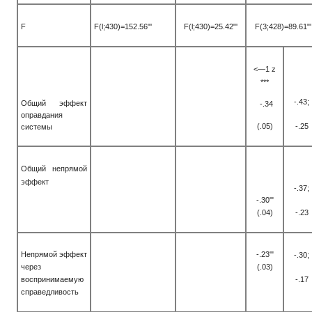
F
F(l;430)=152.56"'
F(l;430)=25.42"'
F(3;428)=89.61"'
<—1 z
***
-.43;
Общий эффект
-.34
оправдания
(.05)
-.25
системы
Общий непрямой
эффект
-.37;
-.30'"
(.04)
-.23
Непрямой эффект
-.23'"
-.30;
через
(.03)
воспринимаемую
-.17
справедливость