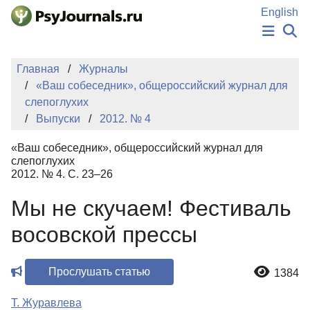
Перейти к основному содержанию
English
НОВОСТИ
Главная
Журналы
ИЗДАНИЯ
«Ваш собеседник», общероссийский журнал для
АВТОРЫ
слепоглухих
ПОДАТЬ РУКОПИСЬ
Выпуски
2012. № 4
БАЗА ЗНАНИЙ
КЛЮЧЕВЫЕ СЛОВА
«Ваш собеседник», общероссийский журнал для
Регистрация
Вход
слепоглухих
2012. № 4. С. 23–26
Мы не скучаем! Фестиваль
восовской прессы
Прослушать статью
1384
Т. Журавлева