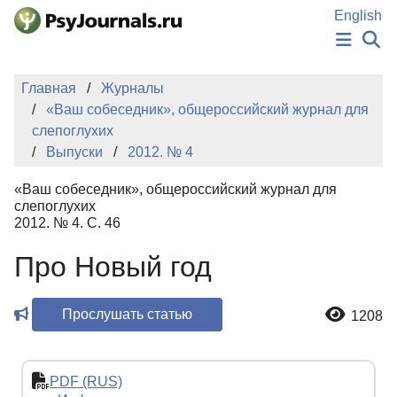
Перейти к основному содержанию
English
НОВОСТИ
Главная
Журналы
ИЗДАНИЯ
«Ваш собеседник», общероссийский журнал для
АВТОРЫ
слепоглухих
ПОДАТЬ РУКОПИСЬ
Выпуски
2012. № 4
БАЗА ЗНАНИЙ
КЛЮЧЕВЫЕ СЛОВА
«Ваш собеседник», общероссийский журнал для
Регистрация
Вход
слепоглухих
2012. № 4. С. 46
Про Новый год
Прослушать статью
1208
PDF (RUS)