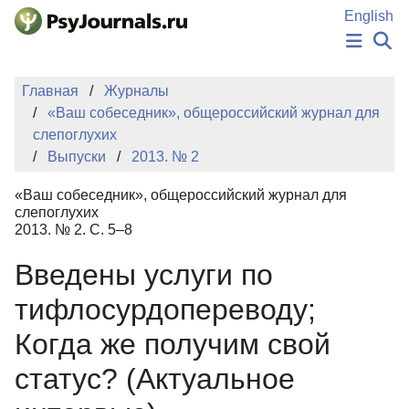
Перейти к основному содержанию
English
НОВОСТИ
Главная
Журналы
ИЗДАНИЯ
«Ваш собеседник», общероссийский журнал для
АВТОРЫ
слепоглухих
ПОДАТЬ РУКОПИСЬ
Выпуски
2013. № 2
БАЗА ЗНАНИЙ
КЛЮЧЕВЫЕ СЛОВА
«Ваш собеседник», общероссийский журнал для
Регистрация
Вход
слепоглухих
2013. № 2. С. 5–8
Введены услуги по
тифлосурдопереводу;
Когда же получим свой
статус? (Актуальное