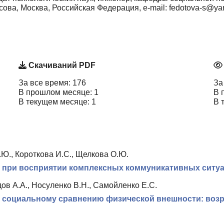
ова, Москва, Российская Федерация, e-mail: fedotova-s@ya
Скачиваний PDF
За все время: 176
За
В прошлом месяце: 1
В 
В текущем месяце: 1
В 
Ю., Короткова И.С., Щелкова О.Ю.
й при восприятии комплексных коммуникативных сит
ов А.А., Носуленко В.Н., Самойленко Е.С.
 социальному сравнению физической внешности: возр