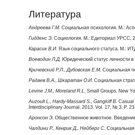
Литература
Андреева Г.М.
Социальная психология. М.: Аспе
Гидденс Э.
Социология. М.: Едиториал УРСС, 20
Карасик В.И.
Язык социального статуса. М.: ИТД
Воеводин Л.Д.
Юридический статус личности в 
Кричевский Р.Л., Дубовская Е.М.
Социальная пс
Радаев В.А., Шкаратан О.И.
Социальная страти
Levine J.M., Moreland R.L.
Small Groups. New Yor
Auzoult L., Hardy-Massard S., Gangloff B.
Casual 
Interdisciplinary Journal. 2013. Vol. 17, № 3. P. 2
Аронсон Э.
Общественное животное. Введение в
Чалдини Р., Кенрик Д., Нейберг С.
Социальная 