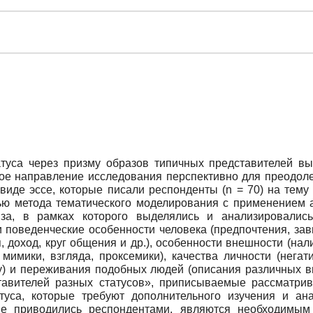
туса через призму образов типичных представителей выс
ное направление исследования перспективно для преодоле
виде эссе, которые писали респонденты (n = 70) на тему
ью метода тематического моделирования с применением а
иза, в рамках которого выделялись и анализировали
поведенческие особенности человека (предпочтения, зав
 доход, круг общения и др.), особенности внешности (нал
 мимики, взгляда, проксемики), качества личности (нега
у) и переживания подобных людей (описания различных в
тавителей разных статусов», приписываемые рассматри
туса, которые требуют дополнительного изучения и ан
рые приводились респондентами, являются необходимы