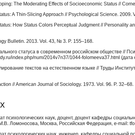
pping: The Moderating Effects of Socioeconomic Status // Cornell
tus: A Thin-Slicing Approach // Psychological Science. 2009. V
atus: How Status Colors Perceptual Judgment // Personality and
ology Bulletin. 2013. Vol. 43, № 3. P. 155–168.
льного статуса в современном российском обществе // Пс
ystudy.ru/index.php/num/2014v7n37/1044-folomeeva37.html (дат
ирование текстов на естественном языке // Труды Институ
ction // American Journal of Sociology. 1973. Vol. 96. P. 32–68.
х
ат психологических наук, доцент, доцент кафедры социальн
М.В. Ломоносова, Москва, Российская Федерация, e-mail: t
ат психологических наук, инженер, кафедры социальной пс