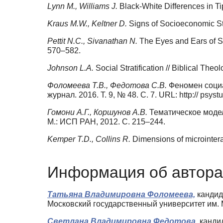
Lynn M., Williams J.
Black-White Differences in Ti
Kraus M.W., Keltner D.
Signs of Socioeconomic Sta
Pettit N.C., Sivanathan N.
The Eyes and Ears of St
570–582.
Johnson L.A.
Social Stratification // Biblical The
Фоломеева Т.В., Федотова С.В.
Феномен социа
журнал. 2016. Т. 9, № 48. С. 7. URL: http:// ps
Гомони А.Г., Коршунов А.В.
Тематическое модел
М.: ИСП РАН, 2012. С. 215–244.
Kemper T.D., Collins R.
Dimensions of microintera
Информация об автора
Татьяна Владимировна Фоломеева,
кандид
Московский государственный университет им. 
Светлана Владимировна Федотова,
кандид