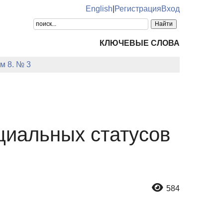
English
|
Регистрация
Вход
КЛЮЧЕВЫЕ СЛОВА
м 8. № 3
циальных статусов
584