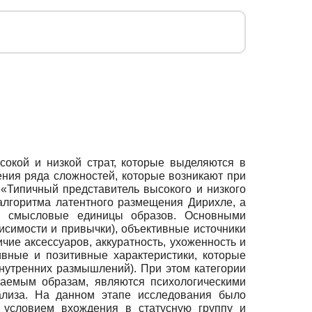
окой и низкой страт, которые выделяются в
ния ряда сложностей, которые возникают при
 «Типичный представитель высокого и низкого
лгоритма латентного размещения Дирихле, а
сь смысловые единицы образов. Основными
исимости и привычки), объективные источники
ичие аксессуаров, аккуратность, ухоженность и
тивные и позитивные характеристики, которые
нутренних размышлений). При этом категории
ваемым образам, являются психологическими
ализа. На данном этапе исследования было
м условием вхождения в статусную группу и