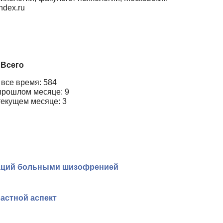
ndex.ru
Всего
 все время: 584
прошлом месяце: 9
текущем месяце: 3
уаций больными шизофренией
астной аспект