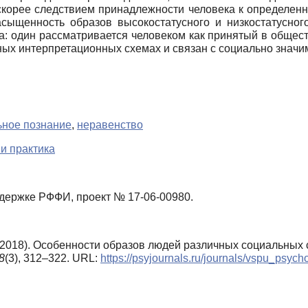
скорее следствием принадлежности человека к определенно
сыщенность образов высокостатусного и низкостатусног
а: один рассматривается человеком как принятый в обще
ных интерпретационных схемах и связан с социально значи
ьное познание
,
неравенство
и практика
держке РФФИ, проект № 17-06-00980.
 (2018). Особенности образов людей различных социальных
8
(3), 312–322. URL:
https://psyjournals.ru/journals/vspu_psy