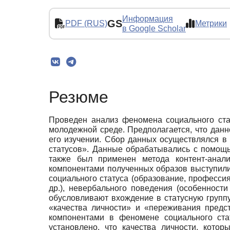
Информация
GS
PDF (RUS)
Метрики
в Google Scholar
Резюме
Проведен анализ феномена социального ста
молодежной среде. Предполагается, что дан
его изучении. Сбор данных осуществлялся в 
статусов». Данные обрабатывались с помощ
также был применен метода контент-анал
компонентами полученных образов выступили 
социального статуса (образование, профессия,
др.), невербального поведения (особенности
обусловливают вхождение в статусную групп
«качества личности» и «переживания предс
компонентами в феномене социального ста
установлено, что качества личности, кото