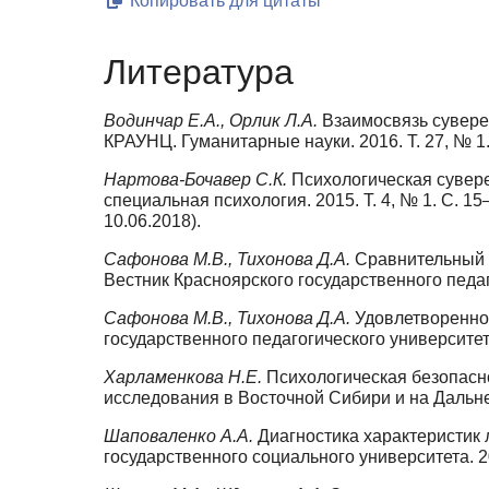
Копировать для цитаты
Литература
Водинчар Е.А., Орлик Л.А.
Взаимосвязь сувере
КРАУНЦ. Гуманитарные науки. 2016. Т. 27, № 1.
Нартова-Бочавер С.К.
Психологическая сувере
специальная психология. 2015. Т. 4, № 1. С. 1
10.06.2018).
Сафонова М.В., Тихонова Д.А.
Сравнительный 
Вестник Красноярского государственного педаго
Сафонова М.В., Тихонова Д.А.
Удовлетвореннос
государственного педагогического университета
Харламенкова Н.Е.
Психологическая безопасн
исследования в Восточной Сибири и на Дальнем 
Шаповаленко А.А.
Диагностика характеристик 
государственного социального университета. 201