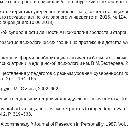
ого пространства личности // Петербургский психологическ
арактеристик суверенности подростков, воспитывающихся
го государственного аграрного университета. 2016. № 124.
а обращения: 10.06.2018).
ой суверенности личности // Психология зрелости и старени
развития психологических границ на протяжении детства /
ационная форма реабилитации психически больных — компл
сихиатрии и медицинской психологии им. В.М.Бехтерева. 20
ествления у педагогов с разным уровнем суверенности пс
(12). С. 164–165.
уды. М.: Смысл, 2002. 462 c.
ия специальной теории индивидуальности человека // Психо
havioral activation, and affective responses to impending reward
N 2. P. 319–333.
 A commentary // Journal of Research in Personality. 1987. Vol. 