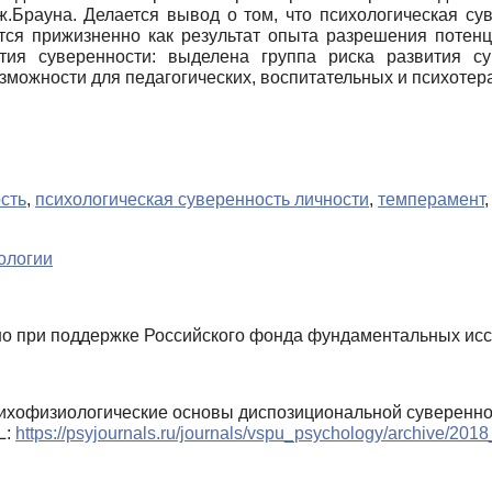
и Дж.Брауна. Делается вывод о том, что психологическая с
ется прижизненно как результат опыта разрешения потен
тия суверенности: выделена группа риска развития с
можности для педагогических, воспитательных и психотер
сть
,
психологическая суверенность личности
,
темперамент
ологии
о при поддержке Российского фонда фундаментальных иссл
Психофизиологические основы диспозициональной суверенн
L:
https://psyjournals.ru/journals/vspu_psychology/archive/20