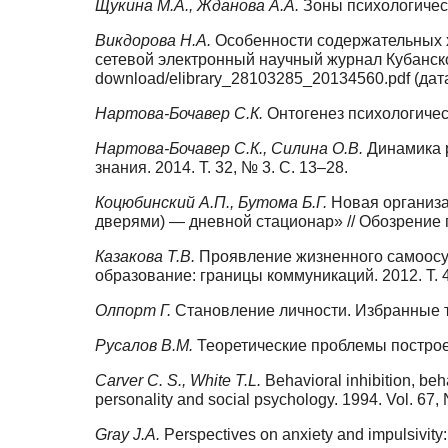
Щукина М.А., Жданова А.А.
Зоны психологическ
Викдорова Н.А.
Особенности содержательных х
сетевой электронный научный журнал Кубанско
download/elibrary_28103285_20134560.pdf (дат
Нартова-Бочавер С.К.
Онтогенез психологическ
Нартова-Бочавер С.К., Силина О.В.
Динамика 
знания. 2014. Т. 32, № 3. С. 13–28.
Коцюбинский А.П., Бутома Б.Г.
Новая организ
дверями) — дневной стационар» // Обозрение п
Казакова Т.В.
Проявление жизненного самоосущ
образование: границы коммуникаций. 2012. Т. 4 
Олпорт Г.
Становление личности. Избранные тр
Русалов В.М.
Теоретические проблемы построен
Carver C. S., White T.L.
Behavioral inhibition, be
personality and social psychology. 1994. Vol. 67, 
Gray J.A.
Perspectives on anxiety and impulsivity: