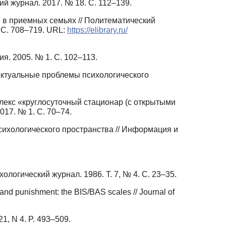
ий журнал. 2017. № 18. С. 112–139.
 в приемных семьях // Политематический
 С. 708–719. URL:
https://elibrary.ru/
я. 2005. № 1. С. 102–113.
/Актуальные проблемы психологического
екс «круглосуточный стационар (с открытыми
17. № 1. С. 70–74.
ихологического пространства // Информация и
логический журнал. 1986. Т. 7, № 4. С. 23–35.
 and punishment: the BIS/BAS scales // Journal of
21, N 4. P. 493–509.