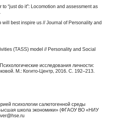
 or to “just do it”: Locomotion and assessment as
.
will best inspire us // Journal of Personality and
itivities (TASS) model // Personality and Social
 Психологические исследования личности:
овой. М.: Когито-Центр, 2016. С. 192–213.
орией психологии салютогенной среды
 «Высшая школа экономики» (ФГАОУ ВО «НИУ
aver@hse.ru