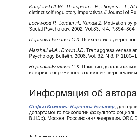
Kruglanski A.W., Thompson E.P., Higgins E.T., Ata
distinct self-regulatory imperatives // Journal of 
Lockwood P., Jordan H., Kunda Z.
Motivation by p
Social Psychology. 2002. Vol.83, N 4. P.854–864.
Нартова-Бочавер С.К.
Психология суверенности
Marshall M.A., Brown J.D.
Trait aggressiveness and
Psychology Bulletin. 2006. Vol. 32, N 8. P. 1100–
Нартова-Бочавер С.К.
Принцип дополнительнос
история, современное состояние, перспективы 
Информация об автора
Софья Кимовна Нартова-Бочавер,
доктор п
департамента психологии факультета социал
ВШЭ»), Москва, Российская Федерация, ORCI