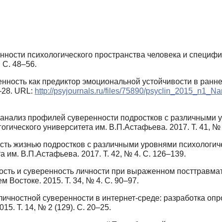
нности психологического пространства человека и специфи
 С. 48–56.
нность как предиктор эмоциональной устойчивости в ранней
5–28. URL:
http://psyjournals.ru/files/75890/psyclin_2015_n1_N
анализ профилей суверенности подростков с различными ур
гического университета им. В.П.Астафьева. 2017. Т. 41, № 
ть жизнью подростков с различными уровнями психологиче
 им. В.П.Астафьева. 2017. Т. 42, № 4. С. 126–139.
ость и суверенность личности при выраженном посттравмат
Востоке. 2015. Т. 34, № 4. С. 90–97.
личностной суверенности в интернет-среде: разработка опр
5. Т. 14, № 2 (129). С. 20–25.