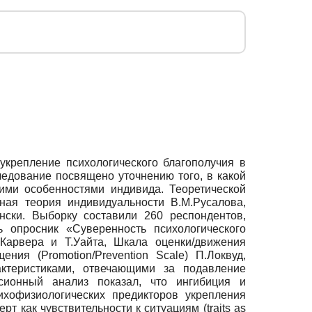
укрепление психологического благополучия в
едование посвящено уточнению того, в какой
кими особенностями индивида. Теоретической
ная теория индивидуальности В.М.Русалова,
нски. Выборку составили 260 респондентов,
ь опросник «Суверенность психологического
.Карвера и Т.Уайта, Шкала оценки/движения
ния (Promotion/Prevention Scale) П.Локвуд,
ктеристиками, отвечающими за подавление
сионный анализ показал, что ингибиция и
ихофизиологических предикторов укрепления
т как чувствительности к ситуациям (traits as