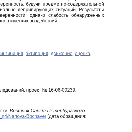
уверенность, будучи предметно-содержательной
циально депривирующих ситуаций. Результаты
уверенности, однако слабость обнаруженных
апевтических воздействий.
,
ингибиция
,
активация
,
движение
,
оценка
,
едований, проект № 16-06-00239.
ости.
Вестник Санкт-Петербургского
18_n4/Nartova-Bochaver
(дата обращения: