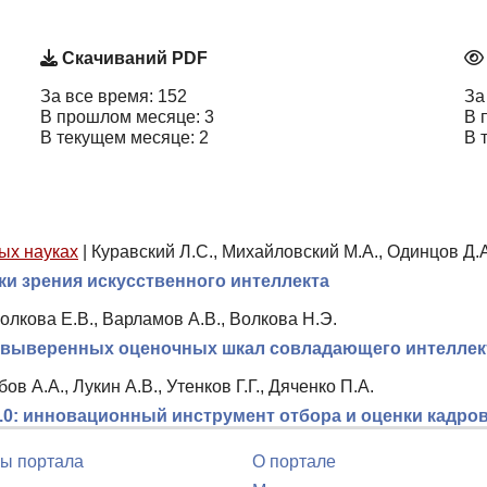
Скачиваний PDF
За все время: 152
За
В прошлом месяце: 3
В 
В текущем месяце: 2
В 
ых науках
|
Куравский Л.С., Михайловский М.А., Одинцов Д.
ки зрения искусственного интеллекта
олкова Е.В., Варламов А.В., Волкова Н.Э.
 выверенных оценочных шкал совладающего интеллекта
ов А.А., Лукин А.В., Утенков Г.Г., Дяченко П.А.
0: инновационный инструмент отбора и оценки кадро
ы портала
О портале