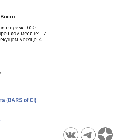
Всего
 все время: 650
прошлом месяце: 17
текущем месяце: 4
А.
 (BARS of CI)
в