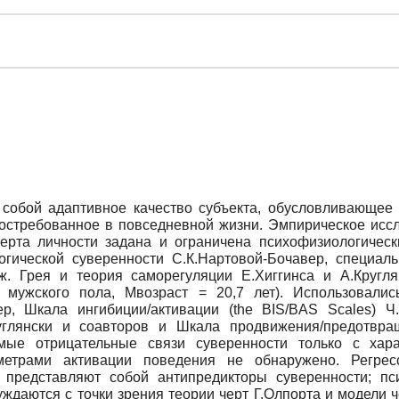
 собой адаптивное качество субъекта, обусловливающее 
остребованное в повседневной жизни. Эмпирическое иссл
черта личности задана и ограничена психофизиологичес
огической суверенности С.К.Нартовой-Бочавер, специаль
ж. Грея и теория саморегуляции Е.Хиггинса и А.Кругля
 мужского пола, Mвозраст = 20,7 лет). Использовалис
р, Шкала ингибиции/активации (the BIS/BAS Scales) Ч
углянски и соавторов и Шкала продвижения/предотвраще
мые отрицательные связи суверенности только с хара
аметрами активации поведения не обнаружено. Регрес
представляют собой антипредикторы суверенности; пс
даются с точки зрения теории черт Г.Олпорта и модели чер