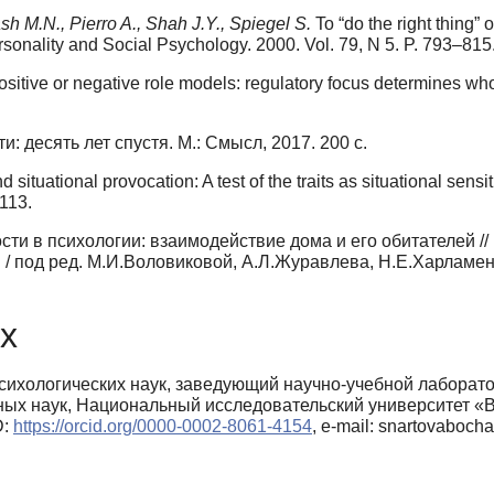
sh M.N., Pierro A., Shah J.Y., Spiegel S.
To “do the right thing”
Personality and Social Psychology. 2000. Vol. 79, N 5. P. 793–815
ositive or negative role models: regulatory focus determines who 
: десять лет спустя. M.: Смысл, 2017. 200 с.
 situational provocation: A test of the traits as situational sens
1113.
ти в психологии: взаимодействие дома и его обитателей //
/ под ред. М.И.Воловиковой, А.Л.Журавлева, Н.Е.Харламенк
х
сихологических наук, заведующий научно-учебной лаборат
ьных наук, Национальный исследовательский университет
D:
https://orcid.org/0000-0002-8061-4154
, e-mail: snartovaboch