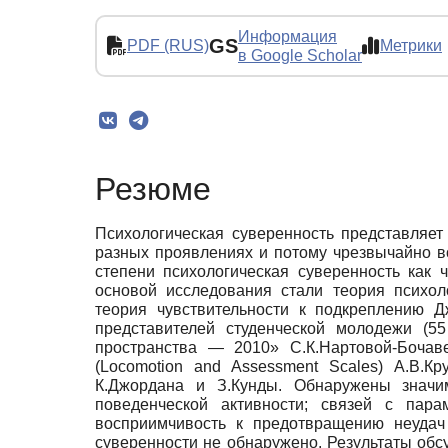
Информация
GS
PDF (RUS)
Метрики
в Google Scholar
Резюме
Психологическая суверенность представляет
разных проявлениях и потому чрезвычайно в
степени психологическая суверенность как 
основой исследования стали теория психол
теория чувствительности к подкреплению Д
представителей студенческой молодежи (55
пространства — 2010» С.К.Нартовой-Бочаве
(Locomotion and Assessment Scales) А.В.Кр
К.Джордана и З.Кунды. Обнаружены значи
поведенческой активности; связей с пар
восприимчивость к предотвращению неудач 
суверенности не обнаружено. Результаты обсуж