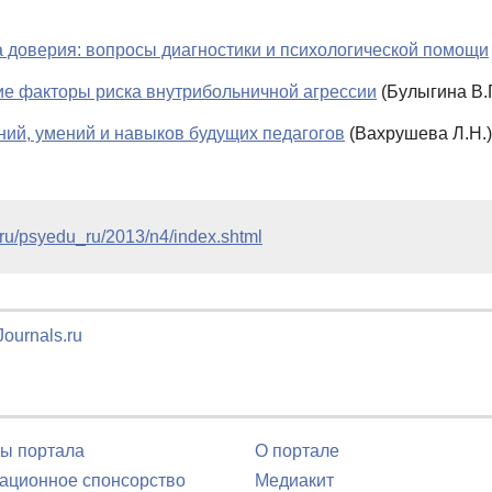
 доверия: вопросы диагностики и психологической помощи
ие факторы риска внутрибольничной агрессии
(Булыгина В.Г
ний, умений и навыков будущих педагогов
(Вахрушева Л.Н.)
s.ru/psyedu_ru/2013/n4/index.shtml
ournals.ru
ы портала
О портале
ционное спонсорство
Медиакит