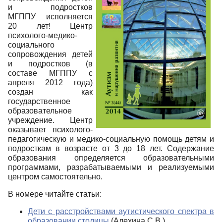
и подростков
МГППУ исполняется
20 лет! Центр
психолого-медико-
социального
сопровождения детей
и подростков (в
составе МГППУ с
апреля 2012 года)
создан как
государственное
образовательное
учреждение. Центр
оказывает психолого-
педагогическую и медико-социальную помощь детям и
подросткам в возрасте от 3 до 18 лет. Содержание
образования определяется образовательными
программами, разрабатываемыми и реализуемыми
центром самостоятельно.
В номере читайте статьи:
Дети с расстройствами аутистического спектра в
образовании столицы
(Алехина С.В.)