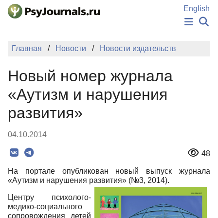
Перейти к основному содержанию
English
НОВОСТИ
Главная
Новости
Новости издательств
ИЗДАНИЯ
АВТОРЫ
Новый номер журнала
ПОДАТЬ РУКОПИСЬ
БАЗА ЗНАНИЙ
«Аутизм и нарушения
КЛЮЧЕВЫЕ СЛОВА
развития»
Регистрация
Вход
04.10.2014
48
На портале опубликован новый выпуск журнала
«Аутизм и нарушения развития» (№3, 2014).
Центру психолого-
медико-социального
сопровождения детей