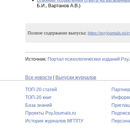
Влияние подавления ответа на вызванные
Б.И., Вартанов А.В.)
Полное содержание выпуска:
https://psyjournals.ru/
Источник:
Портал психологических изданий PsyJ
Все новости
|
Выпуски журналов
ТОП-20 статей
Партнер
ТОП-20 книг
Информа
База знаний
Приглаш
Проекты PsyJournals.ru
Подписк
История журналов МГППУ
Персона