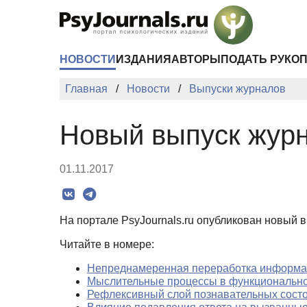
Перейти к основному содержанию
НОВОСТИ
ИЗДАНИЯ
АВТОРЫ
ПОДАТЬ РУКО
Главная
Новости
Выпуски журналов
Новый выпуск жур
01.11.2017
На портале PsyJournals.ru опубликован новый 
Читайте в номере:
Непреднамеренная переработка информац
Мыслительные процессы в функциональной
Рефлексивный слой познавательных сост