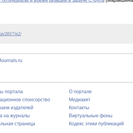
 потенциалы и время реакции в задаче Cтрупа
(Маракшина
exp/2017/n2/
ournals.ru
ы портала
О портале
ционное спонсорство
Медиакит
аем издателей
Контакты
а на журналы
Виртуальные фоны
льная страница
Кодекс этики публикаций