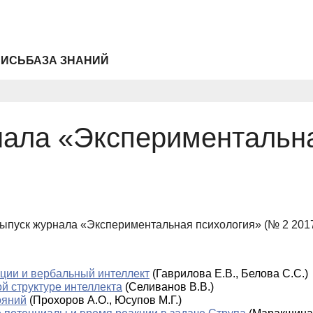
ПИСЬ
БАЗА ЗНАНИЙ
нала «Экспериментальна
выпуск журнала «Экспериментальная психология» (№ 2 2017 
ии и вербальный интеллект
(Гаврилова Е.В., Белова С.С.)
 структуре интеллекта
(Селиванов В.В.)
ояний
(Прохоров А.О., Юсупов М.Г.)