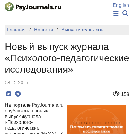
Перейти к основному содержанию
English
НОВОСТИ
Главная
Новости
Выпуски журналов
ИЗДАНИЯ
АВТОРЫ
Новый выпуск журнала
ПОДАТЬ РУКОПИСЬ
БАЗА ЗНАНИЙ
«Психолого-педагогические
КЛЮЧЕВЫЕ СЛОВА
исследования»
Регистрация
Вход
08.12.2017
159
На портале PsyJournals.ru
опубликован новый
выпуск журнала
«Психолого-
педагогические
исследования» (№ 2 2017