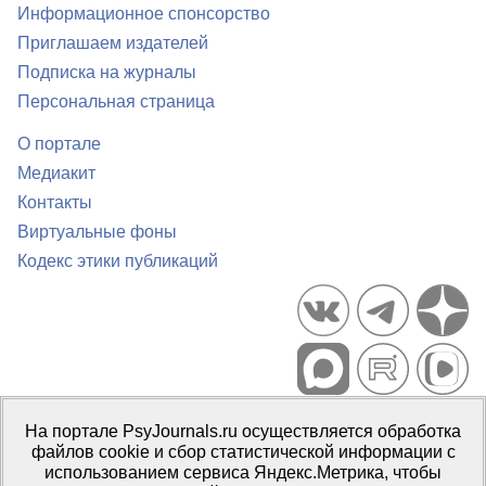
Информационное спонсорство
Приглашаем издателей
Подписка на журналы
Персональная страница
О портале
Медиакит
Контакты
Виртуальные фоны
Кодекс этики публикаций
Портал психологических изданий PsyJournals.ru, 2007–2026
На портале PsyJournals.ru осуществляется обработка
Правила использования материалов
файлов cookie и сбор статистической информации с
Свидетельство регистрации СМИ
Эл № ФС77-66447 от 14 июля
использованием сервиса Яндекс.Метрика, чтобы