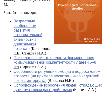
г.).
Читайте в номере:
Возрастные
особенности
развития
познавательной
активности в
дошкольном
возрасте
(Клопотова
Е.Е., Самкова И.А.)
Психологические технологии формирования
коммуникативной компетентности у детей 6–8
лет
(Заречная А.А.)
Особенности регуляции эмоций в подростковом
возрасте (на примере воспитанников кадетской
школы-интерната)
(Власова Н.В.)
Сопровождение взросления людей, страдающих
аутистическими расстройствами
(Костин И.А.)