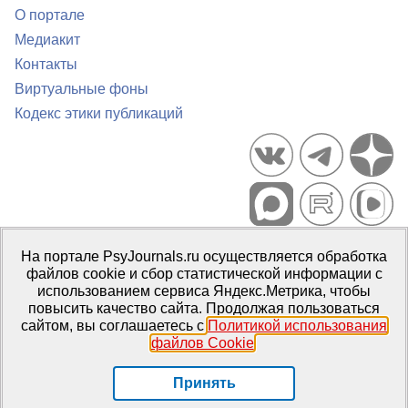
О портале
Медиакит
Контакты
Виртуальные фоны
Кодекс этики публикаций
Портал психологических изданий PsyJournals.ru, 2007–2026
На портале PsyJournals.ru осуществляется обработка
Правила использования материалов
файлов cookie и сбор статистической информации с
Свидетельство регистрации СМИ
Эл № ФС77-66447 от 14 июля
использованием сервиса Яндекс.Метрика, чтобы
2016 г.
повысить качество сайта. Продолжая пользоваться
сайтом, вы соглашаетесь с
Политикой использования
Издатель:
ФГБОУ ВО МГППУ
файлов Cookie
.
Репозиторий открытого доступа
Принять