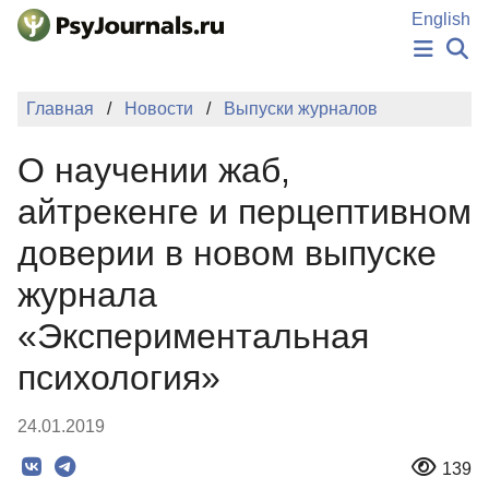
Перейти к основному содержанию
English
НОВОСТИ
Главная
Новости
Выпуски журналов
ИЗДАНИЯ
АВТОРЫ
О научении жаб,
ПОДАТЬ РУКОПИСЬ
БАЗА ЗНАНИЙ
айтрекенге и перцептивном
КЛЮЧЕВЫЕ СЛОВА
доверии в новом выпуске
Регистрация
Вход
журнала
«Экспериментальная
психология»
24.01.2019
139