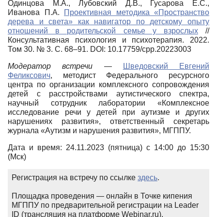
Одинцова М.А., Лубовский Д.В., Гусарова Е.С.,
Иванова П.А.
Проективная методика «Пространство
дерева и света» как навигатор по детскому опыту
отношений в родительской семье у взрослых
//
Консультативная психология и психотерапия. 2022.
Том 30. № 3. С. 68–91. DOI: 10.17759/cpp.20223003
Модератор встречи
—
Шведовский Евгений
Феликсович
, методист Федерального ресурсного
центра по организации комплексного сопровождения
детей с расстройствами аутистического спектра,
научный сотрудник лаборатории «Комплексное
исследование речи у детей при аутизме и других
нарушениях развития», ответственный секретарь
журнала «Аутизм и нарушения развития», МГППУ.
Дата и время: 24.11.2023 (пятница) с 14:00 до 15:30
(Мск)
Регистрация на встречу по ссылке
здесь
.
Площадка проведения — онлайн в Точке кипения
МГППУ по предварительной регистрации на Leader
ID (трансляция на платформе Webinar.ru).