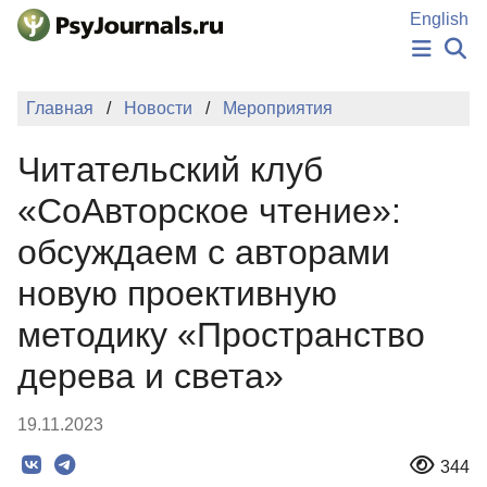
Перейти к основному содержанию
English
НОВОСТИ
Главная
Новости
Мероприятия
ИЗДАНИЯ
АВТОРЫ
Читательский клуб
ПОДАТЬ РУКОПИСЬ
БАЗА ЗНАНИЙ
«СоАвторское чтение»:
КЛЮЧЕВЫЕ СЛОВА
обсуждаем с авторами
Регистрация
Вход
новую проективную
методику «Пространство
дерева и света»
19.11.2023
344