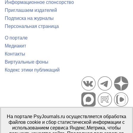
Информационное спонсорство
Приглашаем издателей
Подписка на журналы
Персональная страница
О портале
Медиакит
Контакты
Виртуальные фоны
Кодекс этики публикаций
Портал психологических изданий PsyJournals.ru, 2007–2026
На портале PsyJournals.ru осуществляется обработка
Правила использования материалов
файлов cookie и сбор статистической информации с
Свидетельство регистрации СМИ
Эл № ФС77-66447 от 14 июля
использованием сервиса Яндекс.Метрика, чтобы
2016 г.