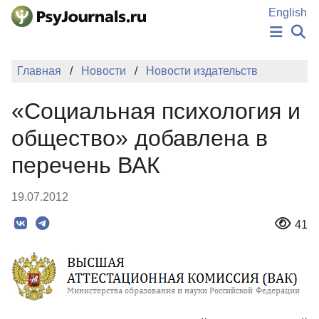
Перейти к основному содержанию
English
НОВОСТИ
Главная
Новости
Новости издательств
ИЗДАНИЯ
АВТОРЫ
«Социальная психология и
ПОДАТЬ РУКОПИСЬ
БАЗА ЗНАНИЙ
общество» добавлена в
КЛЮЧЕВЫЕ СЛОВА
перечень ВАК
Регистрация
Вход
19.07.2012
41