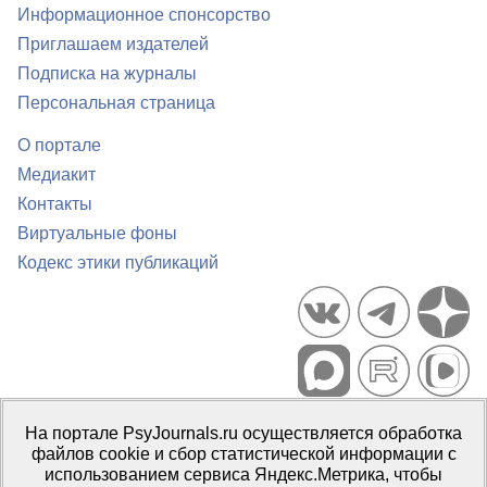
Информационное спонсорство
Приглашаем издателей
Подписка на журналы
Персональная страница
О портале
Медиакит
Контакты
Виртуальные фоны
Кодекс этики публикаций
Портал психологических изданий PsyJournals.ru, 2007–2026
На портале PsyJournals.ru осуществляется обработка
Правила использования материалов
файлов cookie и сбор статистической информации с
Свидетельство регистрации СМИ
Эл № ФС77-66447 от 14 июля
использованием сервиса Яндекс.Метрика, чтобы