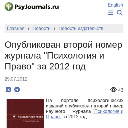
Перейти к основному содержанию
English
НОВОСТИ
Главная
Новости
Новости издательств
ИЗДАНИЯ
АВТОРЫ
Опубликован второй номер
ПОДАТЬ РУКОПИСЬ
БАЗА ЗНАНИЙ
журнала "Психология и
КЛЮЧЕВЫЕ СЛОВА
Право" за 2012 год
Регистрация
Вход
29.07.2012
43
На портале психологических
изданий опубликован второй номер
научного журнала
"Психология и
Право"
за 2012 год.