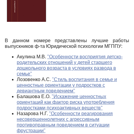
В данном номере представлены лучшие работы
выпускников ф-та Юридической психологии МГППУ:
Акулина М.В.
"Особенности восприятия детско-
родительских отношений у детей старшего
дошкольного возраста в условиях развода в
семье"
Лозовенко А.С.
"Стиль воспитания в семье и
ценностные ориентации у подростков с
девиантным поведением"
Балашова Е.О.
"Искажение ценностных
ориентаций как фактор риска употребления
подростками психоактивных веществ"
Назарова Н.Г.
"Особенности реагирования
несовершеннолетних с агрессивным
противоправным поведением в ситуации
фрустрации"