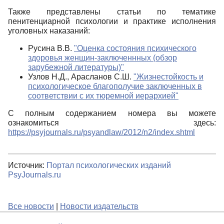
Также представлены статьи по тематике
пенитенциарной психологии и практике исполнения
уголовных наказаний:
Русина В.В.
"Оценка состояния психического
здоровья женщин-заключеннных (обзор
зарубежной литературы)"
Узлов Н.Д., Арасланов С.Ш.
"Жизнестойкость и
психологическое благополучие заключенных в
соответствии с их тюремной иерархией"
С полным содержанием номера вы можете
ознакомиться здесь:
https://psyjournals.ru/psyandlaw/2012/n2/index.shtml
Источник:
Портал психологических изданий
PsyJournals.ru
Все новости
|
Новости издательств