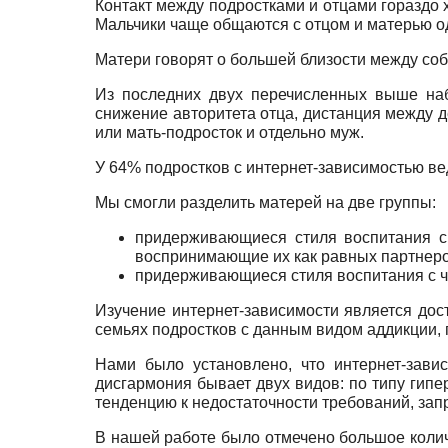
Контакт между подростками и отцами гораздо 
Мальчики чаще общаются с отцом и матерью од
Матери говорят о большей близости между со
Из последних двух перечисленных выше наб
снижение авторитета отца, дистанция между д
или мать-подросток и отдельно муж.
У 64% подростков с интернет-зависимостью в
Мы смогли разделить матерей на две группы:
придерживающиеся стиля воспитания с 
воспринимающие их как равных партнеро
придерживающиеся стиля воспитания с ч
Изучение интернет-зависимости является дос
семьях подростков с данным видом аддикции, 
Нами было установлено, что интернет-зави
дисгармония бывает двух видов: по типу гипе
тенденцию к недостаточности требований, зап
В нашей работе было отмечено большое колич