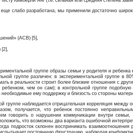
тесту Кимберли Янг (т.е. сильная или средняя степень завис
я еще слабо разработана, мы применили достаточно широк
ений» (АСВ) [5],
[2],
ериментальной группе образы семьи у родителя и ребенка
ьной группе различен: в экспериментальной группе в 80
ать в реальности строит более близкие отношения с друг
 ребенком, чем он сам); в контрольной группе подобну
ь необходимые ему поддержку и близость со стороны матери
ной группе наблюдается отрицательная корреляция между 
азом, получается, что ребенок постоянно неправильны
ем говорить о нарушении коммуникации внутри семьи,
положить, что возможны два варианта ошибочной интерпре
огда подросток склонен воспринимать взаимоотношения р
н испытывает постоянную фрустрацию, наблюдая конфликтн