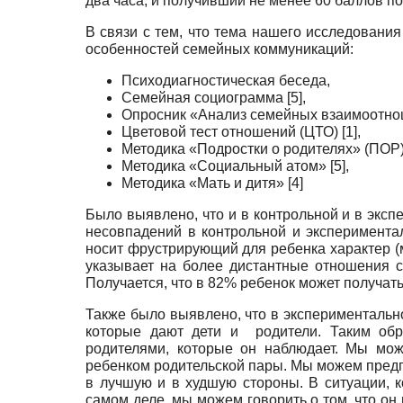
два часа, и получивший не менее 60 баллов по 
В связи с тем, что тема нашего исследовани
особенностей семейных коммуникаций:
Психодиагностическая беседа,
Семейная социограмма [5],
Опросник «Анализ семейных взаимоотнош
Цветовой тест отношений (ЦТО) [1],
Методика «Подростки о родителях» (ПОР) 
Методика «Социальный атом» [5],
Методика «Мать и дитя» [4]
Было выявлено, что и в контрольной и в эксп
несовпадений в контрольной и экспериментал
носит фрустрирующий для ребенка характер (м
указывает на более дистантные отношения с
Получается, что в 82% ребенок может получат
Также было выявлено, что в эксперименталь
которые дают дети и родители. Таким обр
родителями, которые он наблюдает. Мы мож
ребенком родительской пары. Мы можем пред
в лучшую и в худшую стороны. В ситуации, к
самом деле, мы можем говорить о том, что о