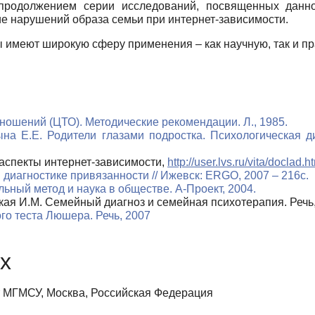
продолжением серии исследований, посвященных данно
е нарушений образа семьи при интернет-зависимости.
 имеют широкую сферу применения – как научную, так и пр
тношений (ЦТО). Методические рекомендации. Л., 1985.
ына Е.Е. Родители глазами подростка. Психологическая ди
аспекты интернет-зависимости,
http://user.lvs.ru/vita/doclad.h
 диагностике привязанности // Ижевск: ERGO, 2007 – 216с.
ьный метод и наука в обществе. А-Проект, 2004.
ская И.М. Семейный диагноз и семейная психотерапия. Речь
о теста Люшера. Речь, 2007
х
 МГМСУ, Москва, Российская Федерация