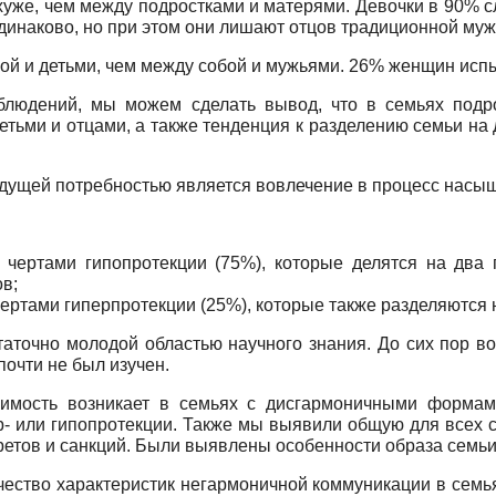
хуже, чем между подростками и матерями. Девочки в 90% 
инаково, но при этом они лишают отцов традиционной муж
бой и детьми, чем между собой и мужьями. 26% женщин ис
людений, мы можем сделать вывод, что в семьях подро
етьми и отцами, а также тенденция к разделению семьи на 
едущей потребностью является вовлечение в процесс насы
чертами гипопротекции (75%), которые делятся на два 
в;
ертами гиперпротекции (25%), которые также разделяются
таточно молодой областью научного знания. До сих пор 
почти не был изучен.
симость возникает в семьях с дисгармоничными формам
р- или гипопротекции. Также мы выявили общую для всех 
ретов и санкций. Были выявлены особенности образа семьи
ество характеристик негармоничной коммуникации в семьях