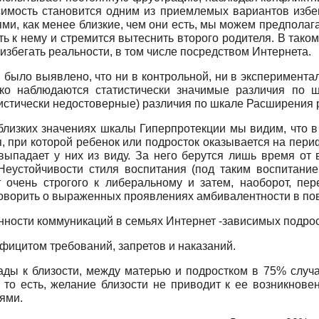
имость становится одним из приемлемых вариантов избег
и, как менее близкие, чем они есть, мы можем предполага
ть к нему и стремится вытеснить второго родителя. В так
избегать реальности, в том числе посредством Интернета.
было выявлено, что ни в контрольной, ни в эксперимента
о наблюдаются статистически значимые различия по ш
истически недостоверные) различия по шкале Расширения р
близких значениях шкалы Гиперпротекции мы видим, что в
, при которой ребенок или подросток оказывается на пери
 выпадает у них из виду. За него берутся лишь время от в
Неустойчивости стиля воспитания (под таким воспитани
очень строгого к либеральному и затем, наоборот, пер
оворить о выраженных проявлениях амбивалентности в по
ости коммуникаций в семьях Интернет -зависимых подрос
ефицитом требований, запретов и наказаний.
ады к близости, между матерью и подростком в 75% случ
, то есть, желание близости не приводит к ее возникно
ями.