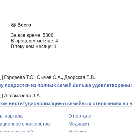
Всего
За все время: 5306
В прошлом месяце: 4
В текущем месяце: 1
я
|
Гордеева Т.О., Сычев О.А., Дворская Е.В.
ему подростки из полных семей больше удовлетворены
я
|
Асламазова Л.А.
том институционализации о семейных отношениях на 
ы портала
О портале
ционное спонсорство
Медиакит
аем издателей
Контакты