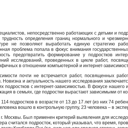
ециалистов, непосредственно работающих с детьми и подр
 трудность определения границ нормального и чрезмерн
туре не позволяют выработать единую стратегию рабо
нная проблема попала в фокус внимания государственных
ость предотвратить формирование у подростков интер
ний исследований, проведенных в цикле работ, посвяще
фичных в отношении компьютерной и интернет-зависимост
исимости почти не встречается работ, посвященных рабо
. Новизна и актуальность нашего исследования заключается
х подростков с интернет-зависимостью. В фокусе нашего и
ация в семьях, где подростки вырастают зависимыми от к
14 подростков в возрасте от 13 до 17 лет (из них 74 ребен
человека вошло в контрольную группу, 23 человека – в эксп
л г. Москвы. Был применен критерий выявления для исслед
ра считался подросток, который указывал, что время, пр