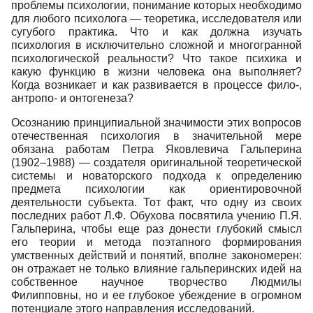
проблемы психологии, понимание которых необходимо
для любого психолога — теоретика, исследователя или
сугубого практика. Что и как должна изучать
психология в исключительно сложной и многогранной
психологической реальности? Что такое психика и
какую функцию в жизни человека она выполняет?
Когда возникает и как развивается в процессе фило-,
антропо- и онтогенеза?
Осознанию принципиальной значимости этих вопросов
отечественная психология в значительной мере
обязана работам Петра Яковлевича Гальперина
(1902–1988) — создателя оригинальной теоретической
системы и новаторского подхода к определению
предмета психологии как ориентировочной
деятельности субъекта. Тот факт, что одну из своих
последних работ Л.Ф. Обухова посвятила учению П.Я.
Гальперина, чтобы еще раз донести глубокий смысл
его теории и метода поэтапного формирования
умственных действий и понятий, вполне закономерен:
он отражает не только влияние гальперинских идей на
собственное научное творчество Людмилы
Филипповны, но и ее глубокое убеждение в огромном
потенциале этого направления исследований.