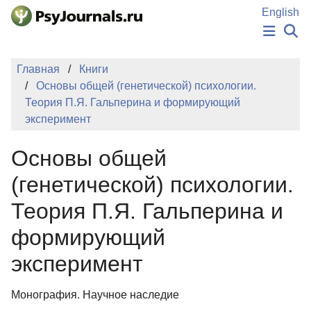
Перейти к основному содержанию
English
НОВОСТИ
Главная
Книги
ИЗДАНИЯ
Основы общей (генетической) психологии.
АВТОРЫ
Теория П.Я. Гальперина и формирующий
ПОДАТЬ РУКОПИСЬ
эксперимент
БАЗА ЗНАНИЙ
КЛЮЧЕВЫЕ СЛОВА
Основы общей
Регистрация
Вход
(генетической) психологии.
Теория П.Я. Гальперина и
формирующий
эксперимент
Монография. Научное наследие