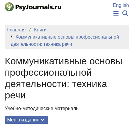
Перейти к основному содержанию
English
НОВОСТИ
Главная
Книги
ИЗДАНИЯ
Коммуникативные основы профессиональной
АВТОРЫ
деятельности: техника речи
ПОДАТЬ РУКОПИСЬ
БАЗА ЗНАНИЙ
Коммуникативные основы
КЛЮЧЕВЫЕ СЛОВА
Регистрация
Вход
профессиональной
деятельности: техника
речи
Учебно-методические материалы
Меню издания
О Книге