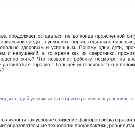
тва продолжает оставаться не до конца проясненной сит
оциальной среды, в условиях, порой, социально-опасных д
ионально здоровым и успешным. Почему одни дети, пр
лем и нарушений, в то время как их сверстники, прожи
ноценно жить? Что позволяет ребенку, несмотря на вн
 развиваться гораздо с большей интенсивностью и положи
х?
лодых людей уязвимых категорий в различных условиях со
 личности как условие снижение факторов риска в развити
ии: образовательные технологии профилактики, реабилита