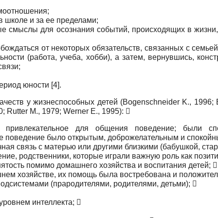
имоотношения;
 школе и за ее пределами;
ые смыслы для осознания событий, происходящих в жизни, 
обождаться от некоторых обязательств, связанных с семье
ности (работа, учеба, хобби), а затем, вернувшись, кон
связи;
ериод юности [4].
ств у жизнеспособных детей (Bogenschneider K., 1996; Butle
 Rutter M., 1979; Werner E., 1995): 
, привлекательное для общения поведение; были сп
ое поведение было открытым, доброжелательным и спокойн
ная связь с матерью или другими близкими (бабушкой, старш
ение, родственники, которые играли важную роль как пози
нятость помимо домашнего хозяйства и воспитания детей; 
нем хозяйстве, их помощь была востребована и положител
подсистемами (прародителями, родителями, детьми); 
уровнем интеллекта; 