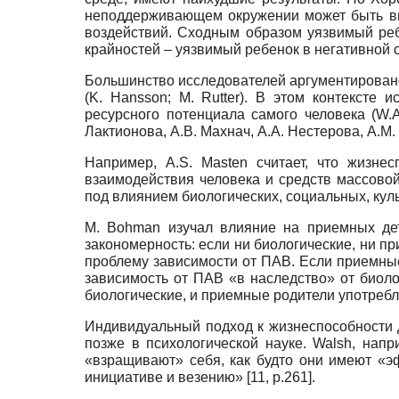
неподдерживающем окружении может быть впо
воздействий. Сходным образом уязвимый реб
крайностей – уязвимый ребенок в негативной о
Большинство исследователей аргументировано
(K. Hansson; M. Rutter). В этом контекст
ресурсного потенциала самого человека (W.A. C
Лактионова, А.В. Махнач, А.А. Нестерова, А.М
Например, A.S. Masten считает, что жизне
взаимодействия человека и средств массово
под влиянием биологических, социальных, куль
М. Bohman изучал влияние на приемных де
закономерность: если ни биологические, ни п
проблему зависимости от ПАВ. Если приемные
зависимость от ПАВ «в наследство» от биоло
биологические, и приемные родители употреб
Индивидуальный подход к жизнеспособности д
позже в психологической науке. Walsh, нап
«взращивают» себя, как будто они имеют «э
инициативе и везению» [11, p.261].