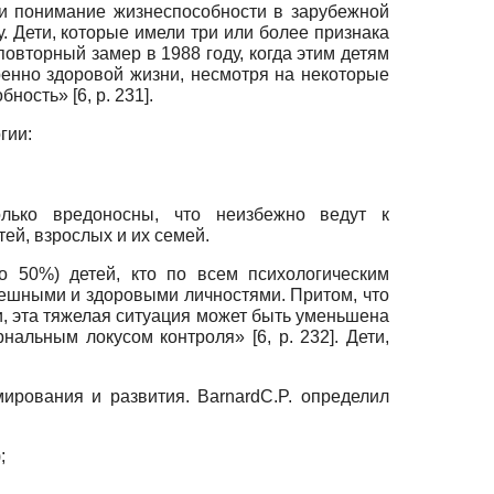
и понимание жизнеспособности в зарубежной
. Дети, которые имели три или более признака
овторный замер в 1988 году, когда этим детям
ренно здоровой жизни, несмотря на некоторые
ость» [6, p. 231].
гии:
олько вредоносны, что неизбежно ведут к
й, взрослых и их семей.
о 50%) детей, кто по всем психологическим
ешными и здоровыми личностями. Притом, что
и, эта тяжелая ситуация может быть уменьшена
льным локусом контроля» [6, p. 232]. Дети,
рования и развития. BarnardC.P. определил
;