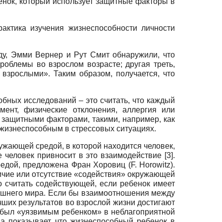
ебенок, который использует защитные факторы в
актика изучения жизнеспособности личности
ду, Эмми Вернер и Рут Смит обнаружили, что
роблемы во взрослом возрасте; другая треть,
взрослыми». Таким образом, получается, что
обных исследований – это считать, что каждый
мент, физические отклонения, аллергия или
 защитными факторами, такими, например, как
 жизнеспособным в стрессовых ситуациях.
ужающей средой, в которой находится человек,
 человек привносит в это взаимодействие [3].
ой, предложена Фран Хоровиц (F. Horowitz).
личие или отсутствие «содействия» окружающей
 считать содействующей, если ребенок имеет
нешнего мира. Если бы взаимоотношения между
ших результатов во взрослой жизни достигают
о был «уязвимым ребенком» в неблагоприятной
а показывает, что жизнеспособный ребенок в