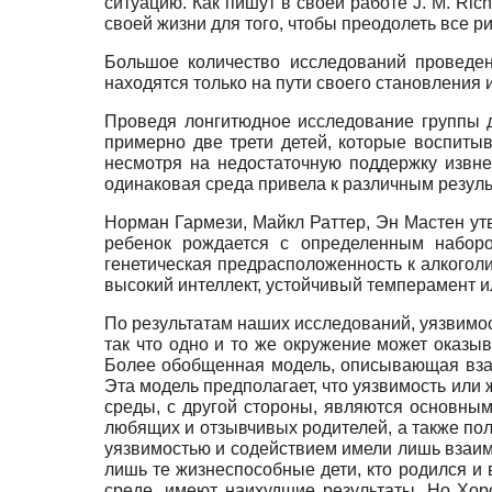
ситуацию. Как пишут в своей работе J. M. Ric
своей жизни для того, чтобы преодолеть все р
Большое количество исследований проведен
находятся только на пути своего становления 
Проведя лонгитюдное исследование группы д
примерно две трети детей, которые воспитыв
несмотря на недостаточную поддержку извне
одинаковая среда привела к различным результ
Норман Гармези, Майкл Раттер, Эн Мастен утв
ребенок рождается с определенным набором
генетическая предрасположенность к алкогол
высокий интеллект, устойчивый темперамент и
По результатам наших исследований, уязвимос
так что одно и то же окружение может оказыв
Более обобщенная модель, описывающая взаи
Эта модель предполагает, что уязвимость или
среды, с другой стороны, являются основны
любящих и отзывчивых родителей, а также по
уязвимостью и содействием имели лишь взаим
лишь те жизнеспособные дети, кто родился и
среде, имеют наихудшие результаты. Но Хор