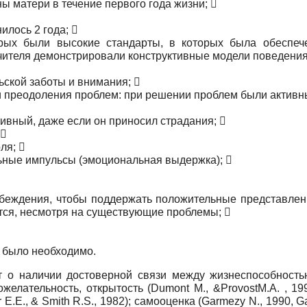
ы матери в течение первого года жизни; 
илось 2 года; 
ых были высокие стандарты, в которых была обеспечен
учителя демонстрировали конструктивные модели поведения
ской заботы и внимания; 
 преодоления проблем: при решении проблем были активны
тивный, даже если он приносил страдания; 
 
ля; 
ьные импульсы (эмоциональная выдержка); 
беждения, чтобы поддержать положительные представлени
ется, несмотря на существующие проблемы; 
о было необходимо.
т о наличии достоверной связи между жизнеспособность
ожелательность, открытость (Dumont М., &ProvostM.A. , 19
r E.E., & Smith R.S., 1982); самооценка (Garmezy N., 1990, G