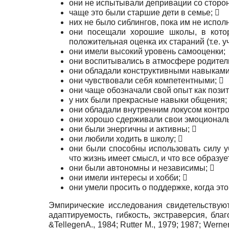
они не испытывали депривации со сторон
чаще это были старшие дети в семье; 
них не было сиблингов, пока им не исполн
они посещали хорошие школы, в котор
положительная оценка их стараний (т.е. 
они имели высокий уровень самооценки;
они воспитывались в атмосфере родитель
они обладали конструктивными навыками
они чувствовали себя компетентными; 
они чаще обозначали свой опыт как пози
у них были прекрасные навыки общения;
они обладали внутренним локусом контро
они хорошо сдерживали свои эмоционал
они были энергичны и активны; 
они любили ходить в школу; 
они были способны использовать силу у
что жизнь имеет смысл, и что все образу
они были автономны и независимы; 
они имели интересы и хобби; 
они умели просить о поддержке, когда эт
Эмпирические исследования свидетельствую
адаптируемость, гибкость, экстраверсия, благ
&TellegenA., 1984; Rutter M., 1979; 1987; Werne