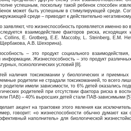
лне успешным, поскольку такой ребенок способен извле
енок может быть успешным в стимулирующей среде. Согл
кружающей среде – приводит к действительно негативному р
 заявляют, что жизнеспособность проявляется именно во
е исследуется взаимодействие факторов риска, исходящи
ollins, E. Grotberg, E.E. Maccoby, L. Steinberg, E.M. Heth
. Щербакова, А.В. Шехорина).
способность – это продукт социального взаимодействия,
й информации. Жизнеспособность – это продукт различны
турных, психологических условий [8].
тей наличия токсикомании у биологических и приемных
риемные родители не страдали токсикоманией, то всего л
 родители имели зависимости, то 6% детей оказались под
гических родителей при отсутствии фактора риска в воспи
ляли ПАВ) – 40% выросших детей стали ПАВ-зависимыми [5]
елает акцент на трактовке этого явления как исключител
ример, говорит: «о жизнеспособности обычно думают как 
ффективный наполнитель» для биологической жизнестойко