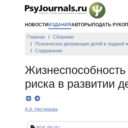
Перейти к основному содержанию
НОВОСТИ
ИЗДАНИЯ
АВТОРЫ
ПОДАТЬ РУКО
Главная
Сборники
Психическая депривация детей в трудной 
Содержание
Жизнеспособность 
риска в развитии д
А.А. Нестерова
PDF (RUS)