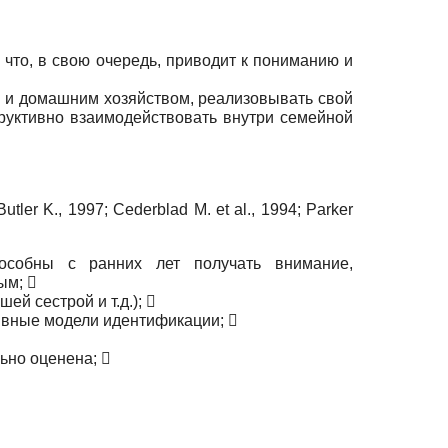
что, в свою очередь, приводит к пониманию и
й и домашним хозяйством, реализовывать свой
структивно взаимодействовать внутри семейной
r K., 1997; Cederblad M. et al., 1994; Parker
особны с ранних лет получать внимание,
ым; 
ей сестрой и т.д.); 
тивные модели идентификации; 
ьно оценена; 