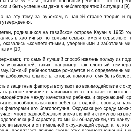
hman и M. W. Fraser, жизнеспособный ребенок – это тот р
иски и быть успешным даже в неблагоприятной ситуации [9].
о на эту тему за рубежом, в нашей стране теория и пр
и утверждения.
етей, родившихся на гавайском острове Кауаи в 1955 го
ались в хаотичных по связям семьях, имели серьезные п
, оказались «компетентными, уверенными и заботливыми 
атам [10].
ерждают, что самый лучший способ извлечь пользу из под
 уязвимостей, таких, например, как сложный темпера
изму. Каждый ребенок также рождается и с определенными
ли доброжелательность, которые помогают ему быть более
ть и защитные факторы вступают во взаимодействие с окр
ать разное влияние в зависимости от тех качеств, которые
модействие между качествами ребенка и окружающей сред
 жизнеспособность каждого ребенка, с одной стороны, и на
ми факторами его благополучия. Окружающую среду можно
лучает много разнообразных впечатлений и стимулов из в
одополняющий характер, то мы бы обнаружили, что наилуч
 воспитывался в оптимальной окружающей среде, а те, кт
овиц предлагает другую схему этих взаимоотношений. Он