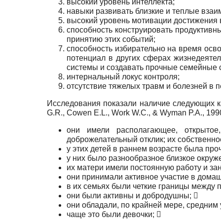
высокий уровень интеллекта;
навыки развивать близкие и теплые вза
высокий уровень мотивации достижения в
способность конструировать продуктивн
принятию этих событий;
способность избирательно на время осв
потенциал в других сферах жизнедеятель
системы и создавать прочные семейные 
интернальный локус контроля;
отсутствие тяжелых травм и болезней в п
Исследования показали наличие следующих каче
G.R., Cowen E.L., Work W.C., & Wyman P.A., 1990;
они имели располагающее, открытое
доброжелательный отклик; их собственн
у этих детей в раннем возрасте была проч
у них было разнообразное близкое окруж
их матери имели постоянную работу и за
они принимали активное участие в домаш
в их семьях были четкие границы между 
они были активны и добродушны; 
они обладали, по крайней мере, средним 
чаще это были девочки; 