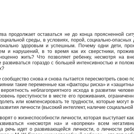
тва продолжает оставаться не до конца проясненной сит
оциальной среды, в условиях, порой, социально-опасных д
ионально здоровым и успешным. Почему одни дети, пр
лем и нарушений, в то время как их сверстники, прожи
ноценно жить? Что позволяет ребенку, несмотря на вн
 развиваться гораздо с большей интенсивностью и положи
х?
е сообщество снова и снова пытается пересмотреть свою 
влиянии такие переменные как «факторы риска» и «защитн
вероятность неблагоприятного исхода в развитии челове
ровень преступности в месте его проживания, ограничен
долеть или компенсировать те трудности, которые могут в
звития личности (высокий интеллект, наличие социальной 
оворят о жизнеспособности личности, которая выступает ка
развиваться «несмотря на» и «вопреки» всем негативн
гда речь идет о развивающейся личности, о личности реб