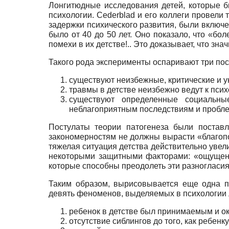
Лонгитюдные исследования детей, которые 
психологии. Cederblad и его коллеги провели
задержки психического развития, были включе
было от 40 до 50 лет. Оно показало, что «б
помехи в их детстве!.. Это доказывает, что зн
Такого рода эксперименты оспаривают три пост
существуют неизбежные, критические и у
травмы в детстве неизбежно ведут к псих
существуют определенные социальны
неблагоприятным последствиям и пробле
Постулаты теории патогенеза были поставл
закономерностям не должны вырасти «благоп
тяжелая ситуация детства действительно увел
некоторыми защитными факторами: «ощущение
которые способны преодолеть эти разногласи
Таким образом, вырисовывается еще одна п
девять феноменов, выделяемых в психологии 
ребенок в детстве был принимаемым и ок
отсутствие сиблингов до того, как ребен