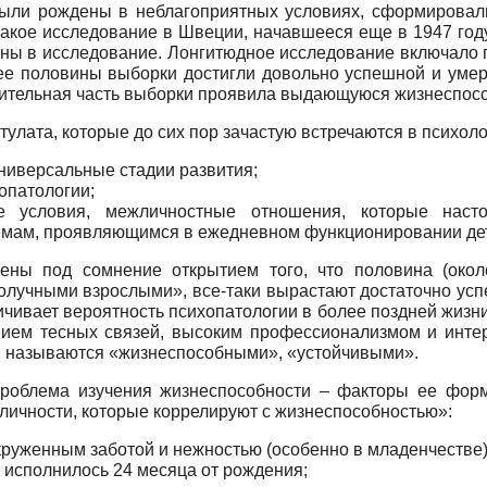
были рождены в неблагоприятных условиях, сформировал
 такое исследование в Швеции, начавшееся еще в 1947 году
ны в исследование. Лонгитюдное исследование включало п
олее половины выборки достигли довольно успешной и уме
ачительная часть выборки проявила выдающуюся жизнеспособн
улата, которые до сих пор зачастую встречаются в психоло
ниверсальные стадии развития;
опатологии;
е условия, межличностные отношения, которые наст
мам, проявляющимся в ежедневном функционировании дете
ены под сомнение открытием того, что половина (окол
олучными взрослыми», все-таки вырастают достаточно усп
ичивает вероятность психопатологии в более поздней жизн
м тесных связей, высоким профессионализмом и интерна
я называются «жизнеспособными», «устойчивыми».
роблема изучения жизнеспособности – факторы ее форми
личности, которые коррелируют с жизнеспособностью»:
руженным заботой и нежностью (особенно в младенчестве)
ку исполнилось 24 месяца от рождения;