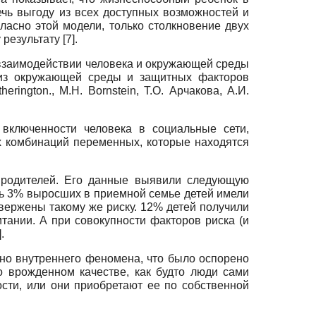
чь выгоду из всех доступных возможностей и
асно этой модели, только столкновение двух
езультату [7].
 взаимодействии человека и окружающей среды
х из окружающей среды и защитных факторов
erington., M.H. Bornstein, Т.О. Арчакова, А.И.
 включенности человека в социальные сети,
х комбинаций переменных, которые находятся
 родителей. Его данные выявили следующую
ишь 3% выросших в приемной семье детей имели
вержены такому же риску. 12% детей получили
тании. А при совокупности факторов риска (и
.
ьно внутреннего феномена, что было оспорено
о врожденном качестве, как будто люди сами
сти, или они приобретают ее по собственной