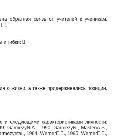
а обратная связь от учителей к ученикам,
); 
 и гибки; 
я о жизни, а также придерживались позиции,
ю и следующими характеристиками личности:
99; GarmezyN.A., 1990, GarmezyN., MastenA.S.,
armezyetal., 1984; WernerE.E., 1995; WernerE.E.,