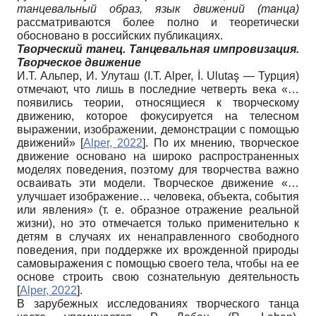
танцевальный образ, язык движений (танца)
рассматриваются более полно и теоретически
обосновано в российских публикациях.
Творческий танец. Танцевальная импровизация.
Творческое движение
И.T. Альпер, И. Улуташ (I.T. Alper, İ. Ulutaş — Турция)
отмечают, что лишь в последние четверть века «…
появились теории, относящиеся к творческому
движению, которое фокусируется на телесном
выражении, изображении, демонстрации с помощью
движений»
[
Alper, 2022
]
. По их мнению, творческое
движение основано на широко распространенных
моделях поведения, поэтому для творчества важно
осваивать эти модели. Творческое движение «…
улучшает изображение… человека, объекта, события
или явления» (т. е. образное отражение реальной
жизни), но это отмечается только применительно к
детям в случаях их ненаправленного свободного
поведения, при поддержке их врожденной природы
самовыражения с помощью своего тела, чтобы на ее
основе строить свою сознательную деятельность
[
Alper, 2022
]
.
В зарубежных исследованиях творческого танца