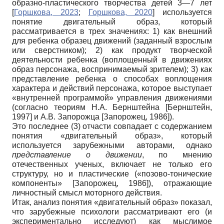
образно-пластического творчества детей 3—7 лет
[
Горшкова, 2023
;
Горшкова, 2020
]
используется
понятие двигательный образ, который
рассматривается в трех значениях: 1) как внешний
для ребенка образец движений (заданный взрослым
или сверстником); 2) как продукт творческой
деятельности ребенка (воплощенный в движениях
образ персонажа, воспринимаемый зрителем); 3) как
представление ребенка о способах воплощения
характера и действий персонажа, которое выступает
«внутренней программой» управления движениями
(согласно теориям Н.А. Бернштейна
[
Бернштейн,
1997
]
и А.В. Запорожца
[
Запорожец, 1986
]
).
Это последнее (3) отчасти совпадает с содержанием
понятия «двигательный образ», который
используется зарубежными авторами, однако
представление о движении
, по мнению
отечественных ученых, включает не только его
структуру, но и пластические («позово-тонические
компоненты»
[
Запорожец, 1986
]
), отражающие
личностный смысл моторного действия.
Итак, анализ понятия «двигательный образ» показал,
что зарубежные психологи рассматривают его (и
экспериментально исследуют) как мыслимое