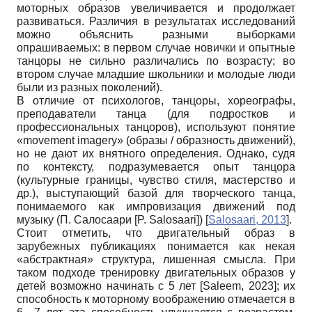
моторных образов увеличивается и продолжает
развиваться. Различия в результатах исследований
можно объяснить разными выборками
опрашиваемых: в первом случае новички и опытные
танцоры не сильно различались по возрасту; во
втором случае младшие школьники и молодые люди
были из разных поколений).
В отличие от психологов, танцоры, хореографы,
преподаватели танца (для подростков и
профессиональных танцоров), используют понятие
«movement imagery» (образы / образность движений),
но не дают их внятного определения. Однако, судя
по контексту, подразумевается опыт танцора
(культурные границы, чувство стиля, мастерство и
др.), выступающий базой для творческого танца,
понимаемого как импровизация движений под
музыку (П. Салосаари [P. Salosaari])
[
Salosaari, 2013
]
.
Стоит отметить, что двигательный образ в
зарубежных публикациях понимается как некая
«абстрактная» структура, лишенная смысла. При
таком подходе тренировку двигательных образов у
детей возможно начинать с 5 лет
[
Saleem, 2023
]
; их
способность к моторному воображению отмечается в