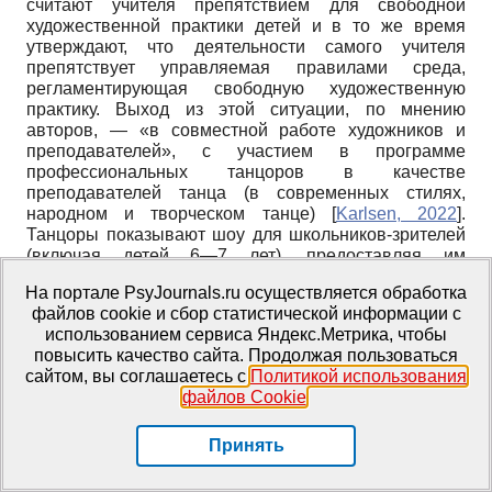
считают учителя препятствием для свободной
художественной практики детей и в то же время
утверждают, что деятельности самого учителя
препятствует управляемая правилами среда,
регламентирующая свободную художественную
практику. Выход из этой ситуации, по мнению
авторов, — «в совместной работе художников и
преподавателей», с участием в программе
профессиональных танцоров в качестве
преподавателей танца (в современных стилях,
народном и творческом танце)
[
Karlsen, 2022
]
.
Танцоры показывают шоу для школьников-зрителей
(включая детей 6—7 лет), предоставляя им
возможность познакомиться с танцевальным
На портале PsyJournals.ru осуществляется обработка
искусством. Тематика танцевальных шоу близка
файлов cookie и сбор статистической информации с
проблемам жизни детей (дружба, смысл жизни,
использованием сервиса Яндекс.Метрика, чтобы
скандинавская мифология и др.), тем самым
повысить качество сайта. Продолжая пользоваться
подтверждая, что в танце воплощаются образы из
сайтом, вы соглашаетесь с
Политикой использования
окружающей реальности.
файлов Cookie
.
В дошкольном образовании Греции — в рамках
межтематической учебной программы для детских
садов — танец встречается на физкультурных
Принять
занятиях, реже — на занятиях музыкой и
драматическим искусством
[
Creative dance as, 2018
]
.