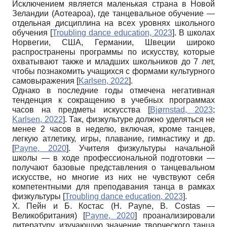
Исключением является маленькая страна в Новой
Зеландии (Аотеароа), где танцевальное обучение —
отдельная дисциплина на всех уровнях школьного
обучения
[
Troubling dance education, 2023
]
. В школах
Норвегии, США, Германии, Швеции широко
распространены программы по искусству, которые
охватывают также и младших школьников до 7 лет,
чтобы познакомить учащихся с формами культурного
самовыражения
[
Karlsen, 2022
]
.
Однако в последние годы отмечена негативная
тенденция к сокращению в учебных программах
часов на предметы искусства
[
Bjørnstad, 2023
;
Karlsen, 2022
]
. Так, физкультуре должно уделяться не
менее 2 часов в неделю, включая, кроме танцев,
легкую атлетику, игры, плавание, гимнастику и др.
[
Payne, 2020
]
. Учителя физкультуры начальной
школы — в ходе профессиональной подготовки —
получают базовые представления о танцевальном
искусстве, но многие из них не чувствуют себя
компетентными для преподавания танца в рамках
физкультуры
[
Troubling dance education, 2023
]
.
Х. Пейн и Б. Костас (H. Payne, B. Costas —
Великобритания)
[
Payne, 2020
]
проанализировали
литературу, изучающую значение творческого танца