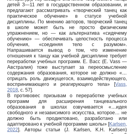
детей 3—11 лет в государственном образовании, и
предлагают рассматривать «творческий танец как
практическое обучение» в статусе учебной
дисциплины. По мнению авторов, творческий танец
в школе может быть не просто физическим
упражнением, но — как альтернатива «сидячему
обучению» — обеспечивать целостность процесса
обучения, «соединяя тело с разумом».
Напрашивается вывод о том, что изменение
отношения к танцу как учебной дисциплине требует
переработки учебных программ. Е. Васс (E. Vass —
Австралия) тоже выступает за переосмысление
содержания образования, которое не должно «…
отрицать роль движущегося, взаимодействующего,
воспринимающего и реагирующего тела»
[
Vass,
2018
, с. 57]
.
В противовес призывам о переработке учебных
программ для расширения танцевального
образования в школах озвучивается «…идея
свободного и независимого искусства, которое… не
должно быть продиктовано, разработано или
адаптировано к учебной программе школы»
[
Karlsen,
2022
]
. Авторы статьи (J. Karlsen, K.H. Karlsen)