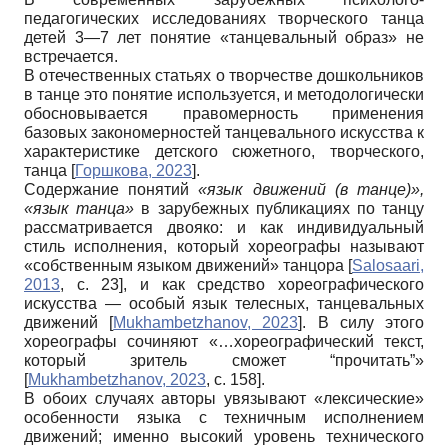
педагогических исследованиях творческого танца
детей 3—7 лет понятие «танцевальный образ» не
встречается.
В отечественных статьях о творчестве дошкольников
в танце это понятие используется, и методологически
обосновывается правомерность применения
базовых закономерностей танцевального искусства к
характеристике детского сюжетного, творческого,
танца
[
Горшкова, 2023
]
.
Содержание понятий
«язык движений (в танце)»,
«язык танца»
в зарубежных публикациях по танцу
рассматривается двояко: и как индивидуальный
стиль исполнения, который хореографы называют
«собственным языком движений» танцора
[
Salosaari,
2013
, с. 23]
, и как средство хореографического
искусства — особый язык телесных, танцевальных
движений
[
Mukhambetzhanov, 2023
]
. В силу этого
хореографы сочиняют «…хореографический текст,
который зритель сможет “прочитать”»
[
Mukhambetzhanov, 2023
, с. 158]
.
В обоих случаях авторы увязывают «лексические»
особенности языка с техничным исполнением
движений; именно высокий уровень технического