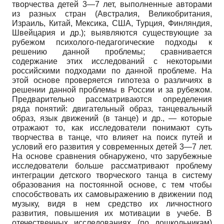
творчества детей 3—7 лет, выполненные авторами
из разных стран (Австралия, Великобритания,
Израиль, Китай, Мексика, США, Турция, Финляндия,
Швейцария и др.); выявляются существующие за
рубежом психолого-педагогические подходы к
решению данной проблемы; сравнивается
содержание этих исследований с некоторыми
российскими подходами по данной проблеме. На
этой основе проверяется гипотеза о различиях в
решении данной проблемы в России и за рубежом.
Предварительно рассматриваются определения
ряда понятий: двигательный образ, танцевальный
образ, язык движений (в танце) и др., — которые
отражают то, как исследователи понимают суть
творчества в танце, что влияет на поиск путей и
условий его развития у современных детей 3—7 лет.
На основе сравнения обнаружено, что зарубежные
исследователи больше рассматривают проблему
интеграции детского творческого танца в систему
образования на постоянной основе, с тем чтобы
способствовать их самовыражению в движении под
музыку, видя в нем средство их личностного
развития, повышения их мотивации в учебе. В
отечественных исследованиях (по дошкольникам)