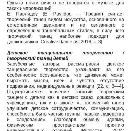
Однако почти ничего не говорится о музыке для
таких импровизаций.
Е. Павлидоу (E. Pavlidou — Греция) считает
творческий танец видом искусства, основанного на
естественном движении и не связанного с
определенным танцевальным стилем, в силу чего
творческий танец наиболее подходит для
дошкольников
[
Creative dance as, 2018
, с. 3]
.
Детское танцевальное творчество /
творческий танец детей
Зарубежные авторы, рассматривая детское
танцевальное творчество, указывают на его
особенности: осознанность, что движение может
выражать мысли, идеи и чувства, отсутствие
подражания, индивидуальные реакции [22, с. 3—4].
Подчеркивается значение занятий творческим
танцем с детьми как в детских садах, дошкольных
учреждениях, так и в школе: «…творческий танец
улучшает детское сотрудничество, коммуникацию,
способность быть частью группы, навыки лидерства
и следования», благодаря обмену идеями,
физическим пространством, приятию
индивидуальных различий
[
Рудестам, 2024
;