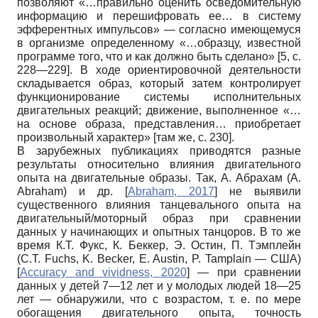
позволяют «…правильно оценить осведомительную
информацию и перешифровать ее… в систему
эфферентных импульсов» — согласно имеющемуся
в организме определенному «…образцу, известной
программе того, что и как должно быть сделано» [5, с.
228—229]. В ходе ориентировочной деятельности
складывается образ, который затем контролирует
функционирование системы исполнительных
двигательных реакций; движение, выполненное «…
на основе образа, представления… приобретает
произвольный характер» [там же, с. 230].
В зарубежных публикациях приводятся разные
результаты относительно влияния двигательного
опыта на двигательные образы. Так, А. Абрахам (A.
Abraham) и др.
[
Abraham, 2017
]
не выявили
существенного влияния танцевального опыта на
двигательный/моторный образ при сравнении
данных у начинающих и опытных танцоров. В то же
время К.Т. Фукс, К. Беккер, Э. Остин, П. Тэмплейн
(C.T. Fuchs, K. Becker, E. Austin, P. Tamplain — США)
[
Accuracy and vividness, 2020
]
— при сравнении
данных у детей 7—12 лет и у молодых людей 18—25
лет — обнаружили, что с возрастом, т. е. по мере
обогащения двигательного опыта, точность