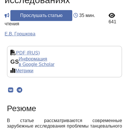
исследованиях
Прослушать статью
35 мин.
641
чтения
Е.В. Горшкова
PDF (RUS)
Информация
GS
в Google Scholar
Метрики
Резюме
В статье рассматриваются современные
зарубежные исследования проблемы танцевального