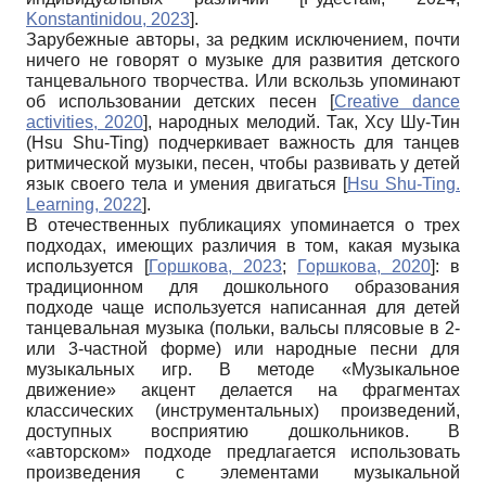
Konstantinidou, 2023
]
.
Зарубежные авторы, за редким исключением, почти
ничего не говорят о музыке для развития детского
танцевального творчества. Или вскользь упоминают
об использовании детских песен
[
Creative dance
activities, 2020
]
, народных мелодий. Так, Хсу Шу-Тин
(Hsu Shu-Ting) подчеркивает важность для танцев
ритмической музыки, песен, чтобы развивать у детей
язык своего тела и умения двигаться
[
Hsu Shu-Ting.
Learning, 2022
]
.
В отечественных публикациях упоминается о трех
подходах, имеющих различия в том, какая музыка
используется
[
Горшкова, 2023
;
Горшкова, 2020
]
: в
традиционном для дошкольного образования
подходе чаще используется написанная для детей
танцевальная музыка (польки, вальсы плясовые в 2-
или 3-частной форме) или народные песни для
музыкальных игр. В методе «Музыкальное
движение» акцент делается на фрагментах
классических (инструментальных) произведений,
доступных восприятию дошкольников. В
«авторском» подходе предлагается использовать
произведения с элементами музыкальной