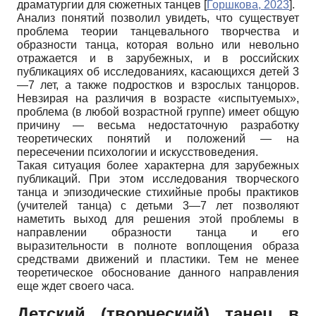
драматургии для сюжетных танцев
[
Горшкова, 2023
]
.
Анализ понятий позволил увидеть, что существует
проблема теории танцевального творчества и
образности танца, которая вольно или невольно
отражается и в зарубежных, и в российских
публикациях об исследованиях, касающихся детей 3
—7 лет, а также подростков и взрослых танцоров.
Невзирая на различия в возрасте «испытуемых»,
проблема (в любой возрастной группе) имеет общую
причину — весьма недостаточную разработку
теоретических понятий и положений — на
пересечении психологии и искусствоведения.
Такая ситуация более характерна для зарубежных
публикаций. При этом исследования творческого
танца и эпизодические стихийные пробы практиков
(учителей танца) с детьми 3—7 лет позволяют
наметить выход для решения этой проблемы в
направлении образности танца и его
выразительности в полноте воплощения образа
средствами движений и пластики. Тем не менее
теоретическое обоснование данного направления
еще ждет своего часа.
Детский (творческий) танец в