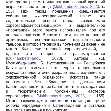
мастерства рассматривается как главный критерий
выразительности танца
[
Mukhambetzhanov, 2023
, с.
158]
. При таком понимании смешиваются
собственно «хореографический текст» как
содержательная основа танца, создаваемая
хореографом-постановщиком, и выразительное
«прочтение» этого текста исполнителем при его
передаче зрителю. В связи с этим встает вопрос об
артистизме, исполнительской выразительности
танцора, в которой техника выполнения движений не
может быть единственной характеристикой, —
однако этот вопрос не рассматривается
[
Mukhambetzhanov, 2023
]
. Авторы (Ш.
Мухамбеджанов, Б. Нуссипжанова — Республика
Казахстан) отмечают, что теория танцевального
искусства недостаточно разработана, а изучение «…
художественной образности искусства танца
невозможно без обращения к достижениям
балетоведения, истории балетного театра, к практике
и теоретическим положениям мастеров
хореографии»
[
Mukhambetzhanov, 2023
, с. 155]
.
Можно заключить, что понятие «язык танца» еще не
обрело определения в балетоведении и осталось
вне поля внимания в психологии.