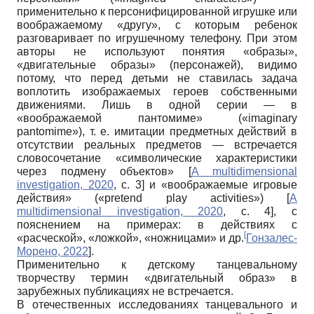
применительно к персонифицированной игрушке или
воображаемому «другу», с которым ребенок
разговаривает по игрушечному телефону. При этом
авторы не используют понятия «образы»,
«двигательные образы» (персонажей), видимо
потому, что перед детьми не ставилась задача
воплотить изображаемых героев собственными
движениями. Лишь в одной серии — в
«воображаемой пантомиме» («imaginary
pantomime»), т. е. имитации предметных действий в
отсутствии реальных предметов — встречается
словосочетание «символические характеристики
через подмену объектов»
[
A multidimensional
investigation, 2020
, с. 3]
и «воображаемые игровые
действия» («pretend play activities»)
[
A
multidimensional investigation, 2020
, с. 4]
, с
пояснением на примерах: в действиях с
[
«расческой», «ложкой», «ножницами» и др.
Гонзалес-
Морено, 2022
].
Применительно к детскому танцевальному
творчеству термин «двигательный образ» в
зарубежных публикациях не встречается.
В отечественных исследованиях танцевального и