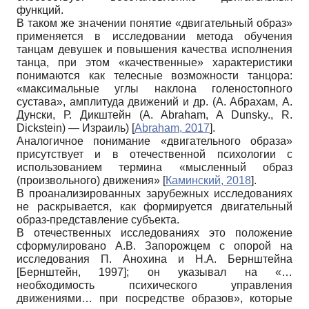
функций.
В таком же значении понятие «двигательный образ»
применяется в исследовании метода обучения
танцам девушек и повышения качества исполнения
танца, при этом «качественные» характеристики
понимаются как телесные возможности танцора:
«максимальные углы наклона голеностопного
сустава», амплитуда движений и др. (А. Абрахам, А.
Дунски, Р. Дикштейн (A. Abraham, A Dunsky., R.
Dickstein) — Израиль)
[
Abraham, 2017
]
.
Аналогичное понимание «двигательного образа»
присутствует и в отечественной психологии с
использованием термина «мысленный образ
(произвольного) движения»
[
Каминский, 2018
]
.
В проанализированных зарубежных исследованиях
не раскрывается, как формируется двигательный
образ-представление субъекта.
В отечественных исследованиях это положение
сформулировано А.В. Запорожцем с опорой на
исследования П. Анохина и Н.А. Бернштейна
[
Бернштейн, 1997
]
; он указывал на «…
необходимость психического управления
движениями… при посредстве образов», которые