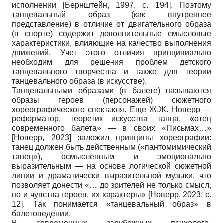
исполнении
[
Бернштейн, 1997
, с. 194]
. Поэтому
танцевальный образ (как внутреннее
представление) в отличие от двигательного образа
(в спорте) содержит дополнительные смысловые
характеристики, влияющие на качество выполнения
движений. Учет этого отличия принципиально
необходим для решения проблем детского
танцевального творчества и также для теории
танцевального образа (в искусстве).
Танцевальными образами (в балете) называются
образы героев (персонажей) сюжетного
хореографического спектакля. Еще Ж.Ж. Новерр —
реформатор, теоретик искусства танца, «отец
современного балета» — в своих «Письмах…»
[
Новерр, 2023
]
заложил принципы хореографии:
танец должен быть действенным («пантомимический
танец»), осмысленным и эмоционально
выразительным — на основе логической сюжетной
линии и драматически выразительной музыки, что
позволяет донести «… до зрителей не только смысл,
но и чувства героев, их характеры»
[
Новерр, 2023
, с.
12]
. Так понимается «танцевальный образ» в
балетоведении.
В современных зарубежных психолого-