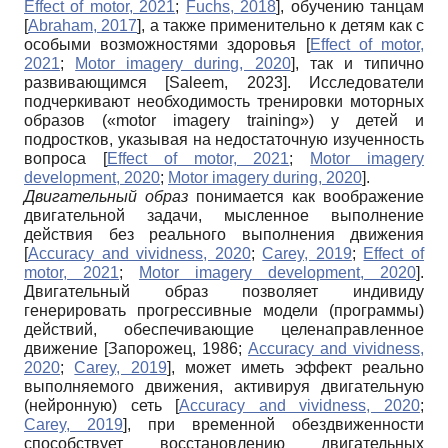
Effect of motor, 2021
;
Fuchs, 2018
]
, обучению танцам
[
Abraham, 2017
]
, а также применительно к детям как с
особыми возможностями здоровья
[
Effect of motor,
2021
;
Motor imagery during, 2020
]
, так и типично
развивающимся
[
Saleem, 2023
]
. Исследователи
подчеркивают необходимость тренировки моторных
образов («motor imagery training») у детей и
подростков, указывая на недостаточную изученность
вопроса
[
Effect of motor, 2021
;
Motor imagery
development, 2020
;
Motor imagery during, 2020
]
.
Двигательный образ
понимается как воображение
двигательной задачи, мысленное выполнение
действия без реального выполнения движения
[
Accuracy and vividness, 2020
;
Carey, 2019
;
Effect of
motor, 2021
;
Motor imagery development, 2020
]
.
Двигательный образ позволяет индивиду
генерировать прогрессивные модели (программы)
действий, обеспечивающие целенаправленное
движение
[
Запорожец, 1986
;
Accuracy and vividness,
2020
;
Carey, 2019
]
, может иметь эффект реально
выполняемого движения, активируя двигательную
(нейронную) сеть
[
Accuracy and vividness, 2020
;
Carey, 2019
]
, при временной обездвиженности
способствует восстановлению двигательных