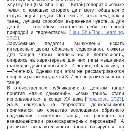
Хсу Шу-Тин (Hsu Shu-Ting — Китай) говорит о «языке
тела», с помощью которого дети могут общаться с
окружающей средой. Она считает язык тела, как и
танец, лучшим способом выражения чувств, а для
детей — способом «соотнести себя со своей
природой и творчеством»
[
Hsu Shu-Ting. Learning,
2022
]
.
Зарубежные педагоги вынуждены искать
интересные детям образные содержания, сюжеты
для танцев, чтобы вовлечь их в деятельность,
опираясь на характерные для них типы мышления
(наглядно-действенный у 3—4-летних, образный у 5
—7-летних). Однако при этом не рассматриваются
вопросы развития у детей 3–7 лет выразительности в
танце.
В отечественных публикациях о детском танце
понятия «язык движений», «язык танца» стали
использоваться в конце ХХ века
[
Горшкова, 2023
]
.
Язык движений
(в творчестве дошкольников)
понимается как средство воплощения образного
содержания сюжетного танца, построенного на
взаимодействии разнохарактерных персонажей. А
развитие выразительности танца базируется на