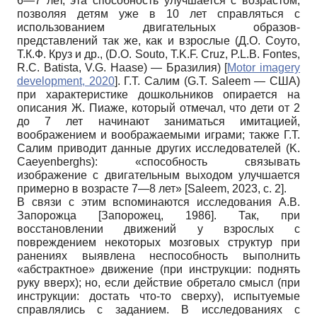
6—7 лет, эта способность улучшается с возрастом,
позволяя детям уже в 10 лет справляться с
использованием двигательных образов-
представлений так же, как и взрослые (Д.О. Соуто,
Т.К.Ф. Круз и др., (D.O. Souto, T.K.F. Cruz, P.L.B. Fontes,
R.C. Batista, V.G. Haase) — Бразилия)
[
Motor imagery
development, 2020
]
. Г.Т. Салим (G.T. Saleem — США)
при характеристике дошкольников опирается на
описания Ж. Пиаже, который отмечал, что дети от 2
до 7 лет начинают заниматься имитацией,
воображением и воображаемыми играми; также Г.Т.
Салим приводит данные других исследователей (K.
Caeyenberghs): «способность связывать
изображение с двигательным выходом улучшается
примерно в возрасте 7—8 лет»
[
Saleem, 2023
, с. 2]
.
В связи с этим вспоминаются исследования А.В.
Запорожца
[
Запорожец, 1986
]
. Так, при
восстановлении движений у взрослых с
повреждением некоторых мозговых структур при
ранениях выявлена неспособность выполнить
«абстрактное» движение (при инструкции: поднять
руку вверх); но, если действие обретало смысл (при
инструкции: достать что-то сверху), испытуемые
справлялись с заданием. В исследованиях с