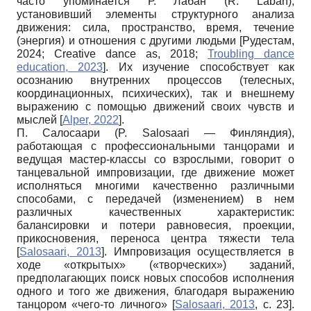
часто упоминается Р. Лабан (R. Laban),
установивший элементы структурного анализа
движения: сила, пространство, время, течение
(энергия) и отношения с другими людьми
[
Рудестам,
2024
;
Creative dance as, 2018
;
Troubling dance
education, 2023
]
. Их изучение способствует как
осознанию внутренних процессов (телесных,
координационных, психических), так и внешнему
выражению с помощью движений своих чувств и
мыслей
[
Alper, 2022
]
.
П. Салосаари (P. Salosaari — Финляндия),
работающая с профессиональными танцорами и
ведущая мастер-классы со взрослыми, говорит о
танцевальной импровизации, где движение может
исполняться многими качественно различными
способами, с передачей (изменением) в нем
различных качественных характеристик:
балансировки и потери равновесия, проекции,
прикосновения, переноса центра тяжести тела
[
Salosaari, 2013
]
. Импровизация осуществляется в
ходе «открытых» («творческих») заданий,
предполагающих поиск новых способов исполнения
одного и того же движения, благодаря выражению
танцором «чего-то личного»
[
Salosaari, 2013
, с. 23]
.