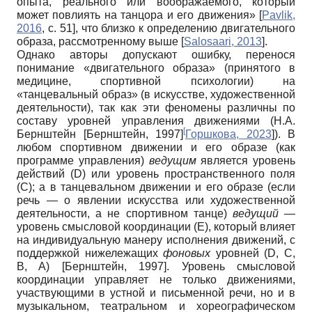
опыта, реального или воображаемого, который
может повлиять на танцора и его движения»
[
Pavlik,
2016
, с. 51]
, что близко к определению двигательного
образа, рассмотренному выше
[
Salosaari, 2013
]
.
Однако авторы допускают ошибку, перенося
понимание «двигательного образа» (принятого в
медицине, спортивной психологии) на
«танцевальный образ» (в искусстве, художественной
деятельности), так как эти феномены различны по
составу уровней управления движениями (Н.А.
[
Бернштейн
[
Бернштейн, 1997
]
Горшкова, 2023
]). В
любом спортивном движении и его образе (как
программе управления)
ведущим
является уровень
действий (D) или уровень пространственного поля
(C); а в танцевальном движении и его образе (если
речь — о явлении искусства или художественной
деятельности, а не спортивном танце)
ведущий
—
уровень смысловой координации (E), который влияет
на индивидуальную манеру исполнения движений, с
поддержкой нижележащих
фоновых
уровней (D, C,
B, A)
[
Бернштейн, 1997
]
. Уровень смысловой
координации управляет не только движениями,
участвующими в устной и письменной речи, но и в
музыкальном, театральном и хореографическом