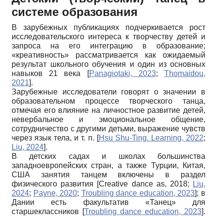
системе образования
В зарубежных публикациях подчеркивается рост
исследовательского интереса к творчеству детей и
запроса на его интеграцию в образование;
«креативность» рассматривается как ожидаемый
результат школьного обучения и один из основных
навыков 21 века
[
Panagiotaki, 2023
;
Thomaidou,
2021
]
.
Зарубежные исследователи говорят о значении в
образовательном процессе творческого танца,
отмечая его влияние на личностное развитие детей,
невербальное и эмоциональное общение,
сотрудничество с другими детьми, выражение чувств
через язык тела, и т. п.
[
Hsu Shu-Ting. Learning, 2022
;
Liu, 2024
]
.
В детских садах и школах большинства
западноевропейских стран, а также Турции, Китая,
США занятия танцем включены в раздел
физического развития
[
Creative dance as, 2018
;
Liu,
2024
;
Payne, 2020
;
Troubling dance education, 2023
]
; в
Дании есть факультатив «Танец» для
старшеклассников
[
Troubling dance education, 2023
]
.