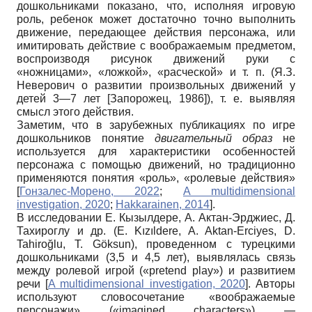
дошкольниками показано, что, исполняя игровую
роль, ребенок может достаточно точно выполнить
движение, передающее действия персонажа, или
имитировать действие с воображаемым предметом,
воспроизводя рисунок движений руки с
«ножницами», «ложкой», «расческой» и т. п. (Я.З.
Неверович о развитии произвольных движений у
детей 3—7 лет
[
Запорожец, 1986
]
), т. е. выявляя
смысл этого действия.
Заметим, что в зарубежных публикациях по игре
дошкольников понятие
двигательный образ
не
используется для характеристики особенностей
персонажа с помощью движений, но традиционно
применяются понятия «роль», «ролевые действия»
[
Гонзалес-Морено, 2022
;
A multidimensional
investigation, 2020
;
Hakkarainen, 2014
]
.
В исследовании E. Кызылдере, А. Актан-Эрджиес, Д.
Тахироглу и др. (E. Kızıldere, A. Aktan-Erciyes, D.
Tahiroğlu, T. Göksun), проведенном с турецкими
дошкольниками (3,5 и 4,5 лет), выявлялась связь
между ролевой игрой («pretend play») и развитием
речи
[
A multidimensional investigation, 2020
]
. Авторы
используют словосочетание «воображаемые
персонажи» («imagined characters») —