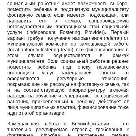
социальный работник имеет возможность выбора:
поместить ребенка в подотчетную муниципалитету
фостерную семью, если имеется подходящая, или
направить его в семью, сопровождаемую
негосударственным поставщиком этой социальной
услуги (Independent Fostering Provider). Первый
вариант требует получения направления (referral) от
муниципальной комиссии по замещающей заботе
(local authority fostering team), все финансирование в
этом случае осуществляется в рамках
муниципалитета. Если социальный работник решает
поместить ребенка под опеку независимого
поставщика услуг замещающей заботы, то
оформляются регулярные отчисления,
покрывающие как расходы на фостерную семью, так
и на соответствующую инфраструктуру, включая
расходы на обучение и супервизию. Т.к. социальный
работник, прикрепленный к ребенку, действует от
лица муниципальных властей, финансирование тоже
идет от этой организации.
Замещающая забота в Великобритании – это
тщательно регулируемая отрасль; требования к
фостерным службам и фостерным семьям