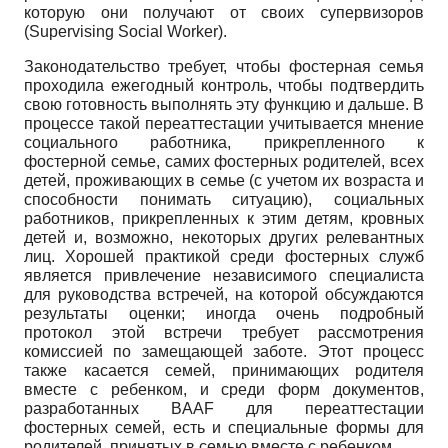
которую они получают от своих супервизоров
(Supervising Social Worker).
Законодательство требует, чтобы фостерная семья
проходила ежегодный контроль, чтобы подтвердить
свою готовность выполнять эту функцию и дальше. В
процессе такой переаттестации учитывается мнение
социального работника, прикрепленного к
фостерной семье, самих фостерных родителей, всех
детей, проживающих в семье (с учетом их возраста и
способности понимать ситуацию), социальных
работников, прикрепленных к этим детям, кровных
детей и, возможно, некоторых других релевантных
лиц. Хорошей практикой среди фостерных служб
является привлечение независимого специалиста
для руководства встречей, на которой обсуждаются
результаты оценки; иногда очень подробный
протокол этой встречи требует рассмотрения
комиссией по замещающей заботе. Этот процесс
также касается семей, принимающих родителя
вместе с ребенком, и среди форм документов,
разработанных BAAF для переаттестации
фостерных семей, есть и специальные формы для
родителей, принятых в семью вместе с ребенком.