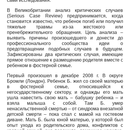
сами исследования.
В Великобритании анализ критических случаев
(Serious Case Review) предпринимается, когда
становится известно, что ребенок погиб или получил
тяжелые травмы из-за жестокого или
пренебрежительного обращения. Цель анализа –
выявить причины произошедшего и донести до
профессионального сообщества идеи о
предотвращении подобных случаев в будущем.
Зафиксированы два критических случая, имеющие
прямое отношение к размещению родителя вместе с
ребенком в фостерной семье.
Первый произошел в декабре 2008 г. В округе
Бромли (Лондон). Ребенок Б. жил со своей матерью
в фостерной семье, относившейся к
негосударственному сектору, и однажды его мать
ушла навестить свою мать – бабушку ребенка – и
взяла малыша с собой. Там Б. умер
ненасильственной смертью – от синдрома внезапной
детской смерти – пока спал с мамой на гостевом
диване. Мать Б. была юной матерью, у которой был
опыт ухода из родительского дома, конфликтов с