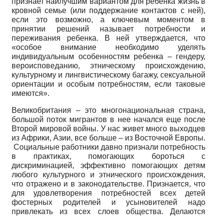
признает наилучшим вариантом для ребенка жизнь в
кровной семье (или поддержание контактов с ней),
если это возможно, а ключевым моментом в
принятии решений называет потребности и
переживания ребенка. В ней утверждается, что
«особое внимание необходимо уделять
индивидуальным особенностям ребенка – гендеру,
вероисповеданию, этническому происхождению,
культурному и лингвистическому багажу, сексуальной
ориентации и особым потребностям, если таковые
имеются».
Великобритания – это многонациональная страна,
большой поток мигрантов в нее начался еще после
Второй мировой войны. У нас живет много выходцев
из Африки, Азии, все больше – из Восточной Европы.
Социальные работники давно признали потребность
в практиках, помогающих бороться с
дискриминацией, эффективно помогающих детям
любого культурного и этнического происхождения,
что отражено и в законодательстве. Признается, что
для удовлетворения потребностей всех детей
фостерных родителей и усыновителей надо
привлекать из всех слоев общества. Делаются