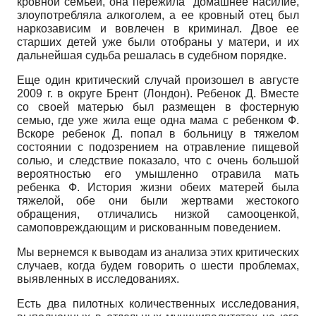
кровной семьей, она пережила домашнее насилие,
злоупотребляла алкоголем, а ее кровный отец был
наркозависим и вовлечен в криминал. Двое ее
старших детей уже были отобраны у матери, и их
дальнейшая судьба решалась в судебном порядке.
Еще один критический случай произошел в августе
2009 г. в округе Брент (Лондон). Ребенок Д. Вместе
со своей матерью был размещен в фостерную
семью, где уже жила еще одна мама с ребенком Ф.
Вскоре ребенок Д. попал в больницу в тяжелом
состоянии с подозрением на отравление пищевой
солью, и следствие показало, что с очень большой
вероятностью его умышленно отравила мать
ребенка Ф. История жизни обеих матерей была
тяжелой, обе они были жертвами жестокого
обращения, отличались низкой самооценкой,
самоповреждающим и рискованным поведением.
Мы вернемся к выводам из анализа этих критических
случаев, когда будем говорить о шести проблемах,
выявленных в исследованиях.
Есть два пилотных количественных исследования,