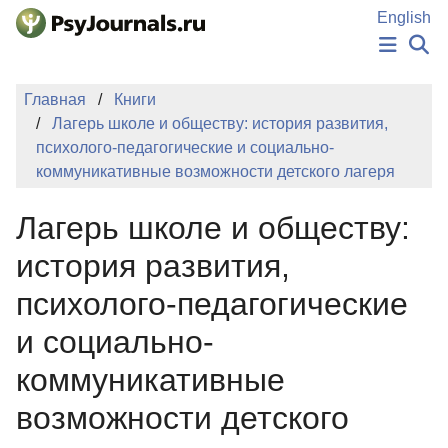
Перейти к основному содержанию
English
НОВОСТИ
Главная
Книги
ИЗДАНИЯ
Лагерь школе и обществу: история развития,
АВТОРЫ
психолого-педагогические и социально-
ПОДАТЬ РУКОПИСЬ
коммуникативные возможности детского лагеря
БАЗА ЗНАНИЙ
КЛЮЧЕВЫЕ СЛОВА
Лагерь школе и обществу:
Регистрация
Вход
история развития,
психолого-педагогические
и социально-
коммуникативные
возможности детского