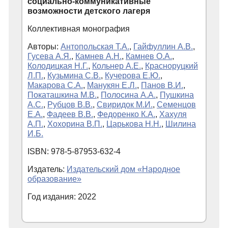
социально-коммуникативные
возможности детского лагеря
Коллективная монография
Авторы:
Антопольская Т.А.
,
Гайфуллин А.В.
,
Гусева А.Я.
,
Камнев А.Н.
,
Камнев О.А.
,
Колодицкая Н.Г.
,
Кольнер А.Е.
,
Красноруцкий
Л.П.
,
Кузьмина С.В.
,
Кучерова Е.Ю.
,
Макарова С.А.
,
Манукян Е.Л.
,
Панов В.И.
,
Покаташкина М.В.
,
Полосина А.А.
,
Пушкина
А.С.
,
Рубцов В.В.
,
Свиридок М.И.
,
Семенцов
Е.А.
,
Фадеев В.В.
,
Федоренко К.А.
,
Хахуля
А.П.
,
Хохорина В.П.
,
Царькова Н.Н.
,
Шилина
И.Б.
ISBN: 978-5-87953-632-4
Издатель:
Издательский дом «Народное
образование»
Год издания: 2022