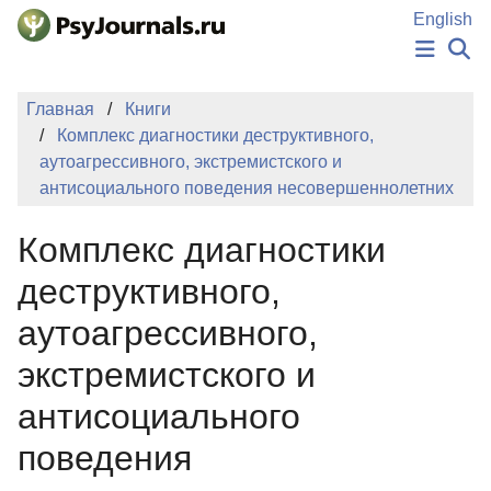
Перейти к основному содержанию
English
НОВОСТИ
Главная
Книги
ИЗДАНИЯ
Комплекс диагностики деструктивного,
АВТОРЫ
аутоагрессивного, экстремистского и
ПОДАТЬ РУКОПИСЬ
антисоциального поведения несовершеннолетних
БАЗА ЗНАНИЙ
КЛЮЧЕВЫЕ СЛОВА
Комплекс диагностики
Регистрация
Вход
деструктивного,
аутоагрессивного,
экстремистского и
антисоциального
поведения