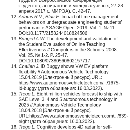
трудов Х Всероссийской конференции
студентов, аспирантов и молодых ученых, 27-28
апреля 2017 г., МИРЭА). С. 42-47.
Adams R.V., Blair E.
Impact of time management
behaviors on undergraduate engineering students’
performance // SAGE Open. 2019. Vol. 1. № 11
.
DOI:10.1177/2158244018824506
Bangert A.W.
The development and validation of
the Student Evaluation of Online Teaching
Effectiveness // Computers in the Schools. 2008.
Vol. 25. № 1-2. P. 25-47.
DOI:10.1080/07380560802157717.
Challen J.
ID Buggy shows VW EV platform
flexibility // Autonomous Vehicle Technology
15.04.2019 [Электронный ресурс].URL:
https://www.autonomousvehicletech.com/.../1675-
id-buggy (дата обращения: 16.03.2022).
Trego L.
Eight million vehicles forecast to ship with
SAE Level 3, 4 and 5 autonomous technology in
2025 // Autonomous Vehicle Technology
18.04.2018 [Электронный ресурс].
URL:https://www.autonomousvehicletech.com/.../839-
eight (дата обращения: 16.03.2022).
Trego L.
Cognitive develops 4D radar for self-