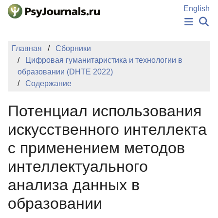
Перейти к основному содержанию
English
НОВОСТИ
Главная
Сборники
ИЗДАНИЯ
Цифровая гуманитаристика и технологии в
АВТОРЫ
образовании (DHTE 2022)
ПОДАТЬ РУКОПИСЬ
Содержание
БАЗА ЗНАНИЙ
КЛЮЧЕВЫЕ СЛОВА
Потенциал использования
Регистрация
Вход
искусственного интеллекта
с применением методов
интеллектуального
анализа данных в
образовании