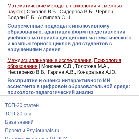
Математические методы в психологии и смежных
науках
|
Соколов В.В., Сидорова В.Б., Червен-
Водали Е.Б., Антипова С.Н.
Современные подходы к инклюзивному
образованию: адаптация форм представления
учебного материала дисциплин математического
и компьютерного циклов для студентов с
нарушениями зрения
Междисциплинарные исследования
,
Психология
образования
|
Моисеев С.В., Толстова М.А.,
Нестеренко В.В., Гарина А.В., Кондратьев А.Ю.
Восприятие и оценка интерактивного ИИ-
ассистента в цифровой образовательной среде:
психолого-педагогический анализ
ТОП-20 статей
ТОП-20 книг
База знаний
Проекты PsyJournals.ru
История журналов МГППУ