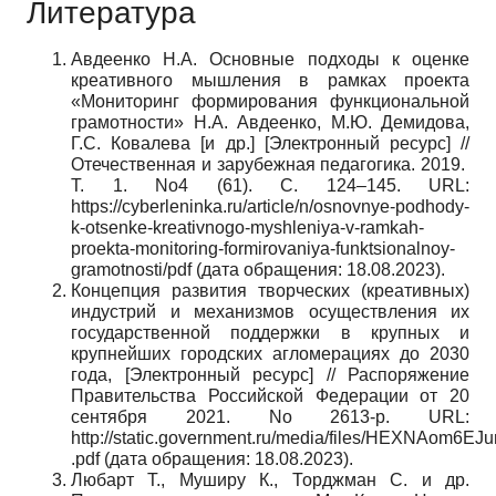
Литература
Авдеенко Н.А. Основные подходы к оценке
креативного мышления в рамках проекта
«Мониторинг формирования функциональной
грамотности» Н.А. Авдеенко, М.Ю. Демидова,
Г.С. Ковалева [и др.] [Электронный ресурс] //
Отечественная и зарубежная педагогика. 2019.
Т. 1. No4 (61). С. 124–145. URL:
https://cyberleninka.ru/article/n/osnovnye-podhody-
k-otsenke-kreativnogo-myshleniya-v-ramkah-
proekta-monitoring-formirovaniya-funktsionalnoy-
gramotnosti/pdf (дата обращения: 18.08.2023).
Концепция развития творческих (креативных)
индустрий и механизмов осуществления их
государственной поддержки в крупных и
крупнейших городских агломерациях до 2030
года, [Электронный ресурс] // Распоряжение
Правительства Российской Федерации от 20
сентября 2021. No 2613-р. URL:
http://static.government.ru/media/files/HEXNAom6
.pdf (дата обращения: 18.08.2023).
Любарт Т., Муширу К., Торджман С. и др.