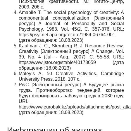
Психология креативности. М.: Когито-Центр,
2009.
206
с
.
Amabile T. The social psychology of creativity: A
componentual conceptualization [
Электронный
ресурс
] // Journal of Personality and Social
Psychology.
1983. Vol. 45/2. С. 357-376. URL:
https://psycnet.apa.org/record/1984-06764-001
(дата обращения: 18.08.2023)
Kaufman J. C., Sternberg R. J. Resource Review:
Creativity [
Электронный ресурс
] // Change. Vol.
39, No. 4 (Jul. - Aug., 2007),
С
. 55-58. URL:
https://www.jstor.org/stable/40178059 (
дата
обращения
: 18.08.2023)
Maley’s A. 50 Creative Activities. Cambridge
University Press, 2018. 107 c.
PwC [
Электронный ресурс
] //
Будущее рынка
труда
.
Противоборство тенденций, которые
будут формировать рабочую среду в 2030 году.
URL:
https://www.eurobak.kz/uploads/attachments/post_a
(дата обращения: 18.08.2023).
Информация об авторах