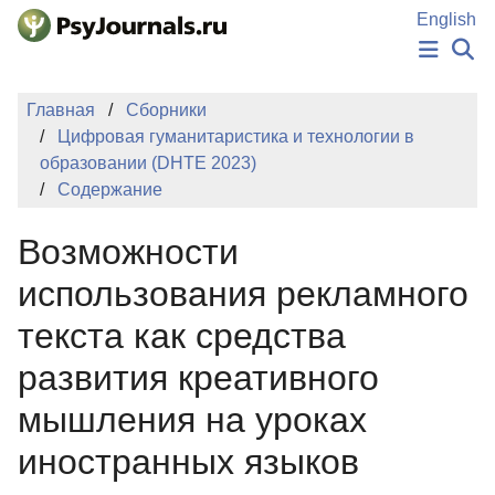
Перейти к основному содержанию
English
НОВОСТИ
Главная
Сборники
ИЗДАНИЯ
Цифровая гуманитаристика и технологии в
АВТОРЫ
образовании (DHTE 2023)
ПОДАТЬ РУКОПИСЬ
Содержание
БАЗА ЗНАНИЙ
КЛЮЧЕВЫЕ СЛОВА
Возможности
Регистрация
Вход
использования рекламного
текста как средства
развития креативного
мышления на уроках
иностранных языков