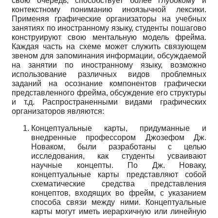
свою очередь, способствует более глубокому и
контекстному пониманию иноязычной лексики.
Применяя графические организаторы на учебных
занятиях по иностранному языку, студенты пошагово
конструируют свою ментальную модель фрейма.
Каждая часть на схеме может служить связующем
звеном для запоминания информации, обсуждаемой
на занятии по иностранному языку, возможно
использование различных видов проблемных
заданий на осознание компонентов графически
представленного фрейма, обсуждение его структуры
и т.д. Распространенными видами графических
организаторов являются:
Концептуальные карты, придуманные и
внедренные профессором Джозефом Дж.
Новаком, были разработаны с целью
исследования, как студенты усваивают
научные концепты. По Дж. Новаку,
концептуальные карты представляют собой
схематические средства представления
концептов, входящих во фрейм, с указанием
способа связи между ними. Концептуальные
карты могут иметь иерархичную или линейную