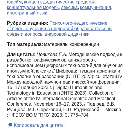
фрейм
,
концепт
,
дидактические средства
,
концептуальная модель
,
лексика
,
коммуникация
,
иностранный язык
Рубрика издания:
Психолого-педагогические
аспекты обучения в цифровой образовательной
среде и вопросы цифровой дидактики
Тип материала:
материалы конференции
Для цитаты:
Новикова Е.А.
Методические подходы к
разработке графических организаторов с
использованием цифровых технологий для обучения
иноязычной лексике // Цифровая гуманитаристика и
технологии в образовании (DHTE 2023): сб. статей IV
Международной научно-практической конференции.
16–17 ноября 2023 г. | Digital Humanities and
Technology in Education (DHTE 2023): Сollection of
Articles of the IV International Scientific and Practical
Conference. November 16–17, 2023. / Под ред. В.В.
Рубцова, М.Г. Сороковой, Н.П. Радчиковой. – Москва
: ФГБОУ ВО МГППУ, 2023. С. 776–784.
Копировать для цитаты