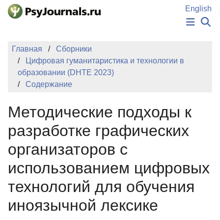
Перейти к основному содержанию
English
НОВОСТИ
Главная
Сборники
ИЗДАНИЯ
Цифровая гуманитаристика и технологии в
АВТОРЫ
образовании (DHTE 2023)
ПОДАТЬ РУКОПИСЬ
Содержание
БАЗА ЗНАНИЙ
КЛЮЧЕВЫЕ СЛОВА
Методические подходы к
Регистрация
Вход
разработке графических
организаторов с
использованием цифровых
технологий для обучения
иноязычной лексике