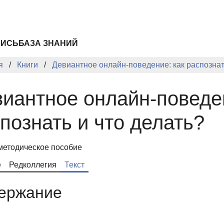
ПИСЬ
БАЗА ЗНАНИЙ
я
Книги
Девиантное онлайн-поведение: как распознат
иантное онлайн-поведен
познать и что делать?
методическое пособие
е
Редколлегия
Текст
ержание