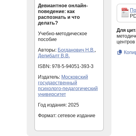
Девиантное онлайн-
По
поведение: как
PD
распознать и что
делать?
Для цит
Учебно-методическое
методич
пособие
центров
Авторы:
Богданович Н.В.
,
Копир
Делибалт В.В.
ISBN: 978-5-94051-393-3
Издатель:
Московский
государственный
психолого-педагогический
университет
Год издания: 2025
Формат: сетевое издание