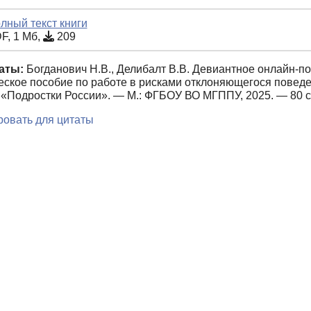
лный текст книги
F, 1 Мб,
209
аты:
Богданович Н.В., Делибалт В.В. Девиантное онлайн-по
еское пособие по работе в рисками отклоняющегося поведе
 «Подростки России». — М.: ФГБОУ ВО МГППУ, 2025. — 80 с
овать для цитаты