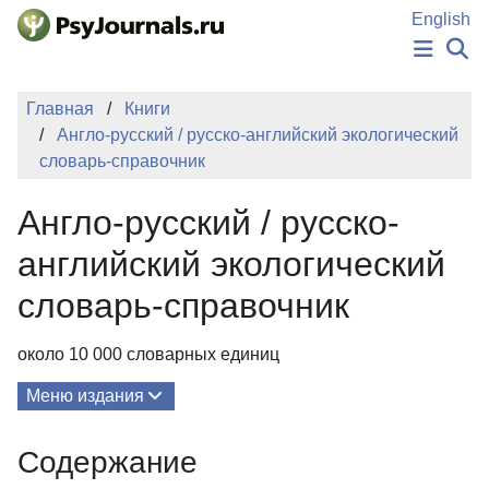
Перейти к основному содержанию
English
НОВОСТИ
Главная
Книги
ИЗДАНИЯ
Англо-русский / русско-английский экологический
АВТОРЫ
словарь-справочник
ПОДАТЬ РУКОПИСЬ
БАЗА ЗНАНИЙ
Англо-русский / русско-
КЛЮЧЕВЫЕ СЛОВА
Регистрация
Вход
английский экологический
словарь-справочник
около 10 000 словарных единиц
Меню издания
О Книге
Содержание
Редколлегия