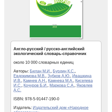
Англо-русский / русско-английский
экологический словарь-справочник
около 10 000 словарных единиц
Авторы:
Билан М.И.
,
Бурдин К.С.
,
Евдокимова М.В.
,
Зубков А.Ю.
,
Ивашкина
И.В.
,
Камнев А.Н.
,
Камнева М.А.
,
Киселева
И.С.
,
Кочуров Б.И.
,
Маркова С.А.
,
Яковлев
А.С.
ISBN: 978-5-91447-190-0
Издатель:
Издательский дом «Народное