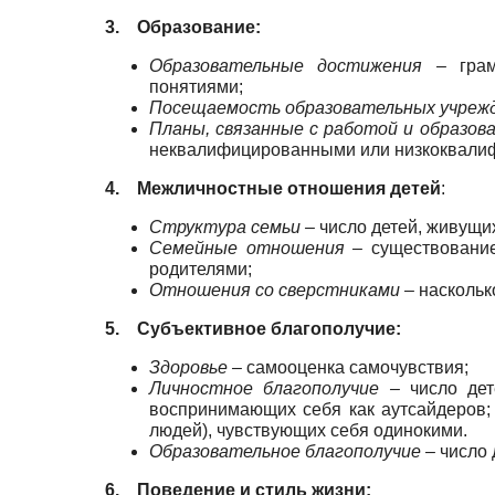
3.
Образование:
Образовательные достижения –
грам
понятиями;
Посещаемость образовательных учрежд
Планы, связанные с работой и образов
неквалифицированными или низкоквали
4.
Межличностные отношения детей
:
Структура семьи
–
число детей, живущих
Семейные отношения –
существование
родителями;
Отношения со сверстниками –
наскольк
5.
Субъективное благополучие:
Здоровье
–
самооценка самочувствия;
Личностное благополучие
–
число дет
воспринимающих себя как аутсайдеров; 
людей), чувствующих себя одинокими.
Образовательное благополучие –
число 
6.
Поведение и стиль жизни: