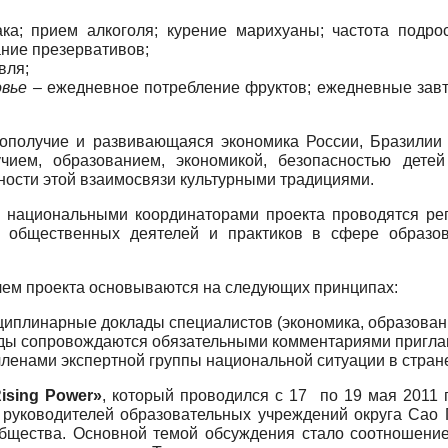
ка; прием алкоголя; курение марихуаны; частота подро
ание презервативов;
вля;
овье –
ежедневное потребление фруктов; ежедневные завтр
гополучие и развивающаяся экономика России, Бразилии
чием, образованием, экономикой, безопасностью дете
нности этой взаимосвязи культурными традициями.
да национальными координаторами проекта проводятся ре
, общественных деятелей и практиков в сфере образов
ем проекта основываются на следующих принципах:
циплинарные доклады специалистов (экономика, образовани
ады сопровождаются обязательными комментариями пригла
ленами экспертной группы национальной ситуации в стране
ising Power»
, который проводился с 17 по 19 мая 2011 г
 руководителей образовательных учреждений округа Сао 
общества. Основной темой обсуждения стало соотношени