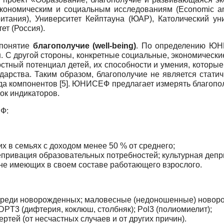
ономическим и социальным исследованиям (Economic and
ритания), Университет Кейптауна (ЮАР), Католический ун
ет (Россия).
 понятие
благополучие (well-being)
. По определению ЮНИ
. С другой стороны, конкретные социальные, экономически
стный потенциал детей, их способности и умения, которые
ударства. Таким образом, благополучие не является стат
да компонентов [5]. ЮНИСЕФ предлагает измерять благопо
ок индикаторов.
Ф:
х в семьях с доходом менее 50 % от среднего;
депривация образовательных потребностей; культурная депр
 не имеющих в своем составе работающего взрослого.
среди новорожденных; маловесные (недоношенные) новор
 DPT3 (дифтерия, коклюш, столбняк); Pol3 (полиомиелит);
ертей (от несчастных случаев и от других причин).