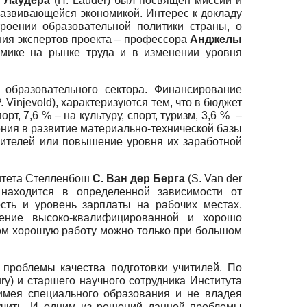
 Лаудера
(H. Lauder) был посвящен миссии и
развивающейся экономикой. Интерес к докладу
роении образовательной политики страны, о
ния экспертов проекта – профессора
Анджелы
омике на рынке труда и в изменении уровня
образовательного сектора. Финансирование
. Vinjevold), характеризуются тем, что в бюджет
т, 7,6 % – на культуру, спорт, туризм, 3,6 % –
ения в развитие материально-технической базы
чителей или повышение уровня их заработной
ситета Стелленбош
С. Ван дер Берга
(S. Van der
 находится в определенной зависимости от
ость и уровень зарплаты на рабочих местах.
чение высоко-квалифицированной и хорошо
том хорошую работу можно только при большом
проблемы качества подготовки учитилей. По
ry) и старшего научного сотрудника Института
 имея специального образования и не владея
 учить. И одним из решений данной проблемы