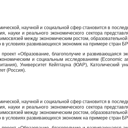
мической, научной и социальной сфер становится в послед
ания, науки и реального экономического сектора предста
взаимосвязей между экономическим ростом, образовательно
о в условиях развивающихся экономик на примере стран Б
 проект «Образование, благополучие и развивающаяся э
ономическим и социальным исследованиям (Economic and
ритания), Университет Кейптауна (ЮАР), Католический ун
ет (Россия).
мической, научной и социальной сфер становится в послед
ания, науки и реального экономического сектора предста
взаимосвязей между экономическим ростом, образовательно
о в условиях развивающихся экономик на примере стран Б
 проект «Образование, благополучие и развивающаяся э