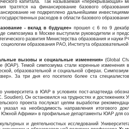
еческого капитала. Так называемая «перекрывающая» мод
ления тратятся на финансирование базового образовани
инансирование не подкреплено дальнейшими инвестициями
государственных расходов в области базового образования 
азование - вклад в будущее»
прошел с 6 по 9 декабря
ходе симпозиума в Москве выступили руководители и пре
егического развития Министерства образования и науки РФ
 социологии образования РАО, Института образовательной 
альные вызовы и социальные изменения»
(Global Cha
уне (ЮАР). Темой симпозиума стали коренные изменения
ской, образовательной и социальной сферах. Симпозиум
вер». За три дня его посетило более ста специалистов
 университета в ЮАР в условиях пост-апартеида обозна
. Soudien). Он остановился на трудностях и достижениях 
тельского проекта послужат целям выработки рекомендац
 указал на необходимость направления итогового док
и Южной Африки» в профильные департаменты ЮАР для оз
ультурных и деятельностных исследований Университета