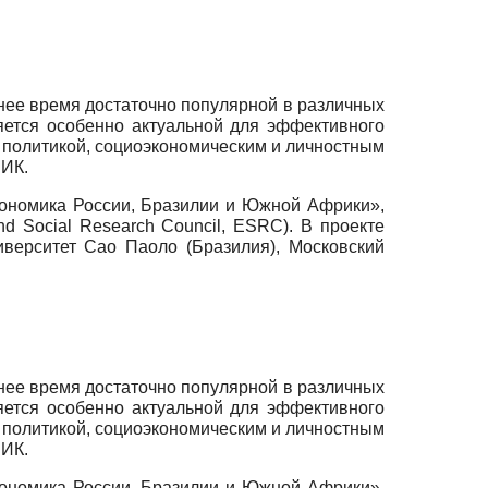
нее время достаточно популярной в различных
вляется особенно актуальной для эффективного
й политикой, социоэкономическим и личностным
РИК.
кономика России, Бразилии и Южной Африки»,
 Social Research Council, ESRC). В проекте
иверситет Сао Паоло (Бразилия), Московский
нее время достаточно популярной в различных
вляется особенно актуальной для эффективного
й политикой, социоэкономическим и личностным
РИК.
кономика России, Бразилии и Южной Африки»,