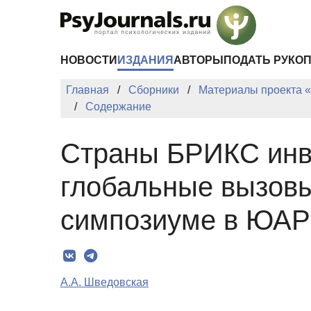
Перейти к основному содержанию
НОВОСТИ
ИЗДАНИЯ
АВТОРЫ
ПОДАТЬ РУКО
Главная
Сборники
Материалы проекта «
Содержание
Страны БРИКС инве
глобальные вызовы
симпозиуме в ЮАР
А.А. Шведовская