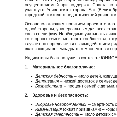
осуществляемый при поддержке Cовета по эк
участвуют Университет города Бат (Великоб
городской психолого-педагогический университ
Основополагающим понятием проекта стало
одной стороны, универсальным для всех стран
свою специфику. Необходимо учитывать лично
со стороны семьи, местного сообщества, гос
случае оно определяется взаимодействием ря
включающим восемнадцать компонентов и сор
Индикаторы благополучия в контексте ЮНИСЕ
1.
Материальное благополучие:
Детская бедность –
число детей, живущи
Депривация –
низкий достаток в семье; 
Безработица
–
процент семей с детьми,
2.
Здоровье и безопасность:
Здоровье новорожденных
–
смертность 
Иммунизация
(охват прививками) – корь;
Детская смертность
–
число детских см