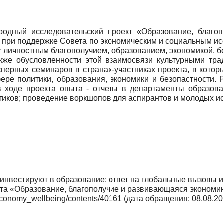
одный исследовательский проект «Образование, благо
при поддержке Cовета по экономическим и социальным ис
у личностным благополучием, образованием, экономикой, б
также обусловленности этой взаимосвязи культурными т
перных семинаров в странах-участниках проекта, в котор
ере политики, образования, экономики и безопастности.
 ходе проекта опыта - отчеты в департаменты образован
тиков; проведение воркшопов для аспирантов и молодых и
вестируют в образование: ответ на глобальные вызовы и
кта «Образование, благополучие и развивающаяся экономи
u_economy_wellbeing/contents/40161 (дата обращения: 08.08.20