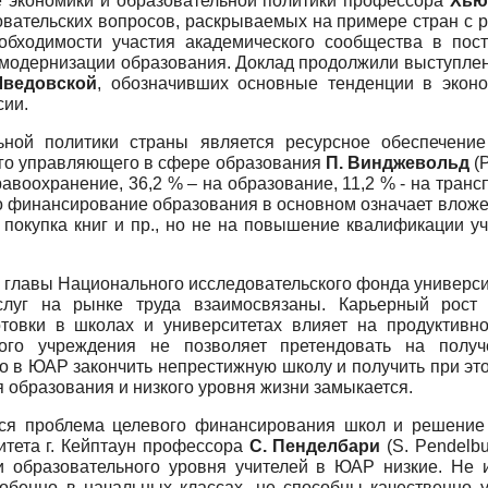
ре экономики и образовательной политики профессора
Хью
овательских вопросов, раскрываемых на примере стран с 
обходимости участия академического сообщества в пост
я модернизации образования. Доклад продолжили выступле
ведовской
, обозначивших основные тенденции в экон
сии.
ной политики страны является ресурсное обеспечение 
ого управляющего в сфере образования
П. Винджевольд
(P
воохранение, 36,2 % – на образование, 11,2 % - на транспор
то финансирование образования в основном означает влож
 покупка книг и пр., но не на повышение квалификации у
и главы Национального исследовательского фонда универ
услуг на рынке труда взаимосвязаны. Карьерный рост
отовки в школах и университетах влияет на продуктивн
ного учреждения не позволяет претендовать на полу
о в ЮАР закончить непрестижную школу и получить при э
я образования и низкого уровня жизни замыкается.
я проблема целевого финансирования школ и решение 
итета г. Кейптаун профессора
С. Пенделбари
(S. Pendelbu
ли образовательного уровня учителей в ЮАР низкие. Не
собенно в начальных классах, не способны качественно