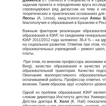
Дэниелса
(H. Daniels) и специалиста в сфе
задачам проекта и определению круга исслед
спровоцировал ряд дискуссии на тему о не
теоретических и практических основаниях дл
Лессы
(A. Lessa), канд.психол.наук
Анны Ш
благополучия и образования в Бразилии и Рос
Важным фактором реализации образователь
образования в ЮАР, по сведениям генеральн
ЮАР 2011/2012 года заложено: 36,4 % – на здра
на социальное развитие. Отметив при этом, ч
образовательных учреждений – ремонт школ,
платы.
При этом, по мнению профессора экономики 
Berg), качество образования и качество 
образовательной траектории. Качество подг
Окончание малопрестижного образователь
оплачиваемой работы. Профессор отметил, чт
везении. Таким образом, круг «слабого» уровн
Одной из проблем образования ЮАР являетс
словам директора Института детства Универс
Детства доктора
К. Холл
(K. Hall) показате
образовательными технологиями, учителя, о