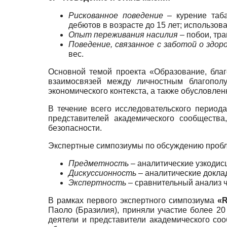
Рискованное поведение –
курение таба
дебютов в возрасте до 15 лет; использов
Опыт переживания насилия –
побои, тра
Поведение, связанное с заботой о здор
вес.
Основной темой проекта «Образование, бла
взаимосвязей между личностным благополу
экономического контекста, а также обусловле
В течение всего исследовательского перио
представителей академического сообщества
безопасности.
Экспертные симпозиумы по обсуждению пробл
Предметность
– аналитические узкодис
Дискуссионность
– аналитические докл
Экспертность
– сравнительный анализ ч
В рамках первого экспертного симпозиума
«R
Паоло (Бразилия), приняли участие более 20
деятели и представители академического со