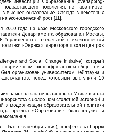
ель инвестиций в образование (overlapping-
я подрастающего поколения, не гарантирует
 в высшее образование. Отсюда в некоторых
на экономический рост [11].
 2010 года на базе Московского городского
дставители Департамента образования Москвы,
, Управления по социальной, психологической
политики «Эврика», директора школ и центров
llenges and Social Change Initiative), который
 в современном южноафриканском обществе и
 был организован университетом Кейптауна и
-дискутантов, перед которыми выступили 19
чил заместитель вице-канцлера Университета
Университета с более чем столетней историей и
ий в модернизации образовательной политики
лада проекта «Образование, благополучие и
накомления.
 г. Бат (Великобритания), профессора
Гарри