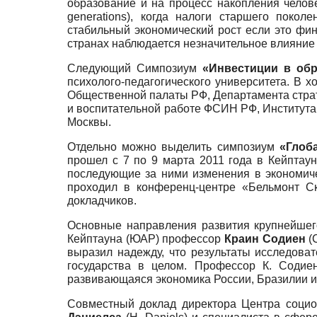
образование и на процесс накопления челов
generations), когда налоги старшего поко
стабильный экономический рост если это ф
странах наблюдается незначительное влияние 
Следующий Симпозиум
«Инвестиции в обр
психолого-педагогического университета. В 
Общественной палаты РФ, Департамента страт
и воспитательной работе ФСИН РФ, Института
Москвы.
Отдельно можно выделить симпозиум
«Глоб
прошел с 7 по 9 марта 2011 года в Кейпта
последующие за ними изменения в экономиче
проходил в конференц-центре «Бельмонт Ск
докладчиков.
Основные направления развития крупнейшего
Кейптауна (ЮАР) профессор
Краин Содиен
(C
выразил надежду, что результаты исследова
государства в целом. Профессор К. Содиен
развивающаяся экономика России, Бразилии 
Совместный доклад директора Центра социок