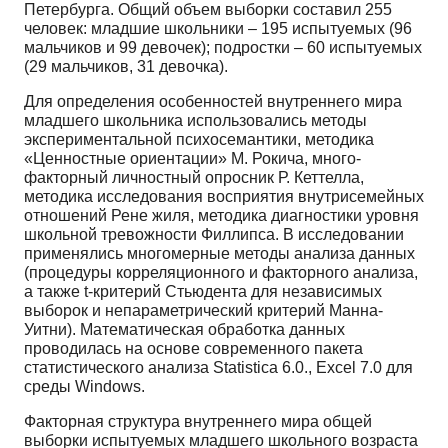
Петербурга. Общий объем выборки составил 255
человек: младшие школьники – 195 ис­пытуемых (96
мальчиков и 99 девочек); подростки – 60 испытуемых
(29 мальчиков, 31 девочка).
Для определения особенностей внутреннего мира
младшего школьника использовались мето­ды
экспериментальной психосемантики, методика
«Ценностные ориентации» М. Рокича, много­
факторный личностный опросник Р. Кеттелла,
методика исследования восприятия внутрисемейных
отношений Рене жиля, методика диагностики уровня
школьной тревожности Филлипса. В иссле­довании
применялись многомерные методы анализа данных
(процедуры корреляционного и фак­торного анализа,
а также t-критерий Стьюдента для независимых
выборок и непараметрический критерий Манна-
Уитни). Математическая обработка данных
проводилась на основе современного пакета
статистического анализа Statistica 6.0., Excel 7.0 для
среды Windows.
Факторная структура внутреннего мира общей
выборки испытуемых младшего школьно­го возраста