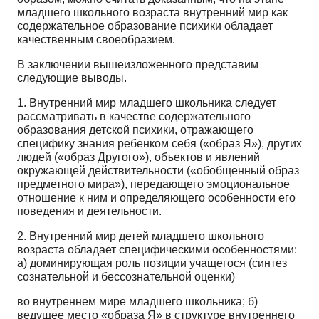
младшего школьного возраста внутренний мир как
содержательное образование психики обладает
качественным своеобразием.
В заключении вышеизложенного представим
следующие выводы.
1. Внутренний мир младшего школьника следует
рассматривать в качестве содержательно­го
образования детской психики, отражающего
специфику знания ребенком себя («образ Я»), дру­гих
людей («образ Другого»), объектов и явлений
окружающей действительности («обобщенный образ
предметного мира»), передающего эмоциональное
отношение к ним и определяющего осо­бенности его
поведения и деятельности.
2. Внутренний мир детей младшего школьного
возраста обладает специфическими особен­ностями:
а) доминирующая роль позиции учащегося (синтез
сознательной и бессознательной оценки)
во внутреннем мире младшего школьника; б)
ведущее место «образа Я» в структуре внутреннего