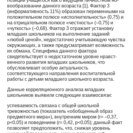
позиции учащегося как о ведущем личностном но­
вообразовании данного возраста [1]. Фактор 3
(информативность 11%) образован переменными на
положительном полюсе «исполнительность» (0,75) и
на отрицательном полюсе «честность» (–0,75) и
«чуткость» (–0,68). Фактор 3 отражает установку
младших школьников на выполнение заданий
«любой ценой», недостаточно учитывающую чувства
окружающих, а также предусматривает воз­можность
их обмана. Специфика данного фактора
свидетельствует о недостаточном уровне нравст­
венного развития младших школьников, что
обусловливает особую актуальность
соответствующе­го направления воспитательной
работы с детьми младшего школьного возраста.
Данные корреляционного анализа младших
школьников выявили следующие взаимосвязи:
успеваемость связана с общей школьной
тревожностью (показатель «обобщенный образ
предметного мира»), внутренним миром (r= –0,37,
p<0,05) и поведением (r= 0,42, p<0,05); данный факт
позволяет предположить, что, снижая уровень