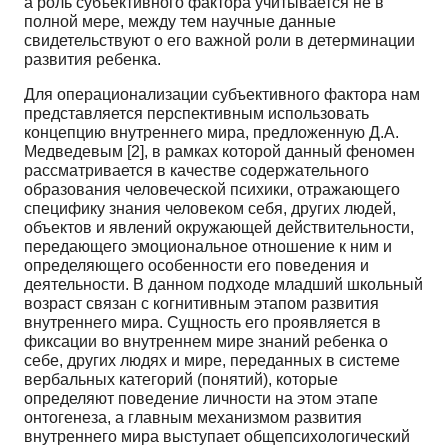
а роль субъективного фактора учитыва­ется не в
полной мере, между тем научные данные
свидетельствуют о его важной роли в детерми­нации
развития ребенка.
Для операционализации субъективного фактора нам
представляется перспективным исполь­зовать
концепцию внутреннего мира, предложенную Д.А.
Медведевым [2], в рамках которой дан­ный феномен
рассматривается в качестве содержательного
образования человеческой психики, от­ражающего
специфику знания человеком себя, других людей,
объектов и явлений окружающей дей­ствительности,
передающего эмоциональное отношение к ним и
определяющего особенности его поведения и
деятельности. В данном подходе младший школьный
возраст связан с когнитивным этапом развития
внутреннего мира. Сущность его проявляется в
фиксации во внутреннем мире знаний ребенка о
себе, других людях и мире, переданных в системе
вербальных категорий (понятий), которые
определяют поведение личности на этом этапе
онтогенеза, а главным механизмом развития
внутренне­го мира выступает общепсихологический