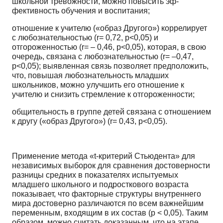
школьной тревожности, можно повысить эф­
фективность обучения и воспитания;
отношение к учителю («образ Другого») коррелирует
с любознательностью (r= 0,72, p<0,05) и
отгороженностью (r= – 0,46, p<0,05), которая, в свою
очередь, связана с любознательностью (r= –0,47,
p<0,05); выявленная связь позволяет предположить,
что, повышая любознательность младших
школьников, можно улучшить его отношение к
учителю и снизить стремление к отгоро­женности;
общительность в группе детей связана с отношением
к другу («образ Другого») (r= 0,43, p<0,05).
Применение метода «t-критерий Стьюдента» для
независимых выборок для сравнения досто­верности
разницы средних в показателях испытуемых
младшего школьного и подросткового воз­раста
показывает, что факторные структуры внутреннего
мира достоверно различаются по всем важнейшим
переменным, входящим в их состав (p < 0,05). Таким
образом, можно считать доказан­ным, что на этапе