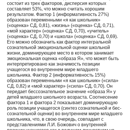
состоит из трех факторов, дисперсия которых
составляет 53%, что можно считать хо­рошим
результатом. Фактор 1 (информативность 27%)
образован переменными «я как школьник»
(«оценка» СД, 0,81), «жизнь» («оценка» СД, 0,71),
«мой характер» («оценка» СД, 0,70), «учитель»
(«оценка» СД, 0,70) и «школа» («оценка» СД, 0,69).
Его можно обозначить как фактор интеграль­ной
сознательной эмоциональной оценки школьной
жизни, доминирующее место в котором зани­мает
эмоциональная оценка «образа Я», что может быть
интерпретировано как значимость позиции
учащегося во внутреннем мире младшего
школьника. Фактор 2 (информативность 15%)
образован переменными «я как школьник» («сила»
СД, 0,82) и «мой характер» («сила» СД, 0,70). Он
передает бессознательное значение «образа Я» у
детей младшего школьного возраста. Соотнесение
факто­ра 1 и фактора 2 показывает доминирующую
роль позиции учащегося (синтез сознательной и бес­
сознательной оценки) во внутреннем мире младшего
школьника, что, в свою очередь, совпадает с
представлениями Л.И. Божович о внутренней