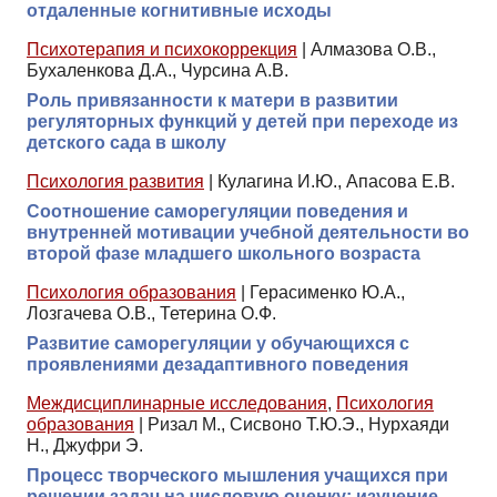
отдаленные когнитивные исходы
Психотерапия и психокоррекция
|
Алмазова О.В.,
Бухаленкова Д.А., Чурсина А.В.
Роль привязанности к матери в развитии
регуляторных функций у детей при переходе из
детского сада в школу
Психология развития
|
Кулагина И.Ю., Апасова Е.В.
Соотношение саморегуляции поведения и
внутренней мотивации учебной деятельности во
второй фазе младшего школьного возраста
Психология образования
|
Герасименко Ю.А.,
Лозгачева О.В., Тетерина О.Ф.
Развитие саморегуляции у обучающихся с
проявлениями дезадаптивного поведения
Междисциплинарные исследования
,
Психология
образования
|
Ризал М., Сисвоно Т.Ю.Э., Нурхаяди
Н., Джуфри Э.
Процесс творческого мышления учащихся при
решении задач на числовую оценку: изучение