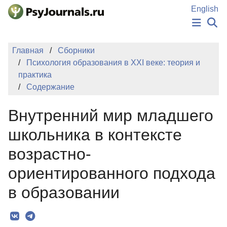
Перейти к основному содержанию
English
НОВОСТИ
Главная
Сборники
ИЗДАНИЯ
Психология образования в XXI веке: теория и
АВТОРЫ
практика
ПОДАТЬ РУКОПИСЬ
Содержание
БАЗА ЗНАНИЙ
КЛЮЧЕВЫЕ СЛОВА
Внутренний мир младшего
Регистрация
Вход
школьника в контексте
возрастно-
ориентированного подхода
в образовании