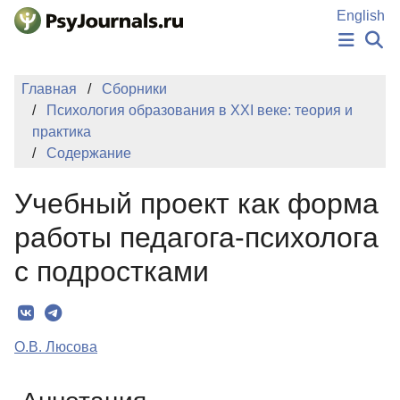
Перейти к основному содержанию
English
НОВОСТИ
Главная
Сборники
ИЗДАНИЯ
Психология образования в XXI веке: теория и
АВТОРЫ
практика
ПОДАТЬ РУКОПИСЬ
Содержание
БАЗА ЗНАНИЙ
КЛЮЧЕВЫЕ СЛОВА
Учебный проект как форма
Регистрация
Вход
работы педагога-психолога
с подростками
О.В. Люсова