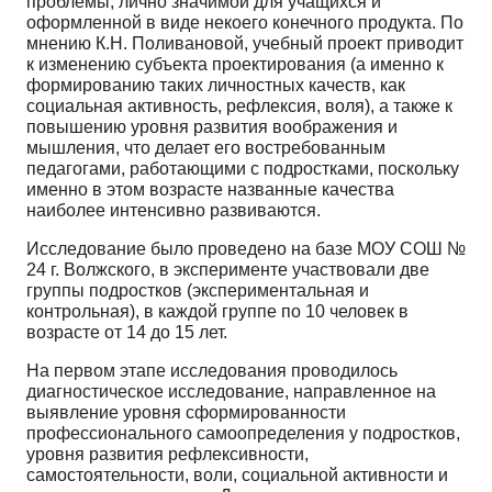
проблемы, лично значимой для учащихся и
оформленной в виде некоего конечно­го продукта. По
мнению К.Н. Поливановой, учебный проект приводит
к изменению субъекта про­ектирования (а именно к
формированию таких личностных качеств, как
социальная активность, рефлексия, воля), а также к
повышению уровня развития воображения и
мышления, что делает его востребованным
педагогами, работающими с подростками, поскольку
именно в этом возрасте на­званные качества
наиболее интенсивно развиваются.
Исследование было проведено на базе МОУ СОШ №
24 г. Волжского, в эксперименте участ­вовали две
группы подростков (экспериментальная и
контрольная), в каждой группе по 10 чело­век в
возрасте от 14 до 15 лет.
На первом этапе исследования проводилось
диагностическое исследование, направлен­ное на
выявление уровня сформированности
профессионального самоопределения у подростков,
уровня развития рефлексивности,
самостоятельности, воли, социальной активности и