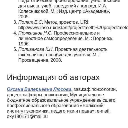
Педагогическое проектирование: учеб. пособие
для высш. учеб. заведений / под ред. И.А.
Колесниковой. М. : Изд. центр «Академия»,
2005.
Полат Е.С.
Метод проектов. URl:
http://www.ioso.ru/distant/project/meth%20project/me
Пряжников Н.С.
Профессиональное и
личностное самоопределение. М. : Воронеж,
1996.
Поливанова К.Н.
Проектная деятельность
школьников: пособие для учителя. М. :
Просвещение, 2008.
Информация об авторах
Оксана Валерьевна Люсова,
зав.каф.психологии,
доцент кафедры психологии, Муниципальное
бюджетное образовательное учреждение высшего
профессионального образования «Волжский
институт экономики, педагогики и права», e-mail:
oxy180171@mail.ru