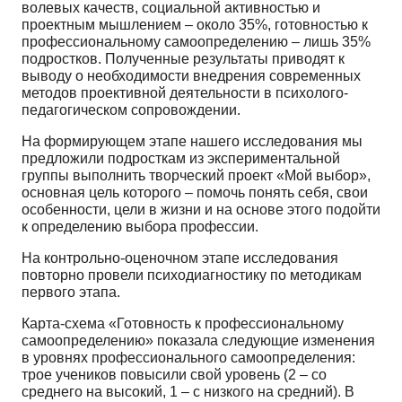
волевых качеств, социальной активностью и
проектным мышлением – около 35%, го­товностью к
профессиональному самоопределению – лишь 35%
подростков. Полученные резуль­таты приводят к
выводу о необходимости внедрения современных
методов проективной деятель­ности в психолого-
педагогическом сопровождении.
На формирующем этапе нашего исследования мы
предложили подросткам из эксперименталь­ной
группы выполнить творческий проект «Мой выбор»,
основная цель которого – помочь понять себя, свои
особенности, цели в жизни и на основе этого подойти
к определению выбора профессии.
На контрольно-оценочном этапе исследования
повторно провели психодиагностику по ме­тодикам
первого этапа.
Карта-схема «Готовность к профессиональному
самоопределению» показала следующие изменения
в уровнях профессионального самоопределения:
трое учеников повысили свой уро­вень (2 – со
среднего на высокий, 1 – с низкого на средний). В