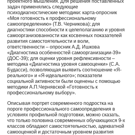
проектно­го мышления. Для решения поставленных
задач применялись следующие
психодиагностические методики: карта-опросник
«Моя готовность к профессиональному
самоопределению» (Т.В. Чер­никова); для
диагностики способности к целеполаганию и уровня
самоорганизованности как кос­венных показателей
развития самостоятельности и воли,
ответственности – опросник А.Д. Ишко­ва
«Диагностика особенностей самоорганизации-39»
(ДОС-39); для оценки уровня рефлексивно­сти –
методика «Диагностика уровня самооценки» (С.А.
Будасси), позволяющая выявить соотно­шение «Я-
реального» и «Я-идеального»; показатели
социальной активности были оценены с по­мощью
методики А.П.Чернявской «Готовность к
профессиональному выбору».
Описывая портрет современного подростка на
пороге профессионального самоопределе­ния в
условиях профильной подготовки, можно сказать,
что только половина современных обуча­ющихся 9-х
классов обладают самостоятельностью, адекватной
самооценкой и достаточным уров­нем развития