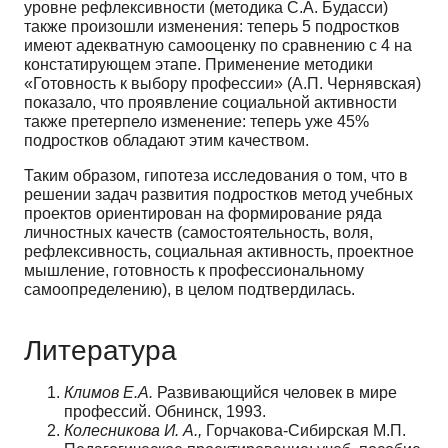
уровне рефлексивности (методика С.А. Будасси)
также произошли изменения: теперь 5 подростков
имеют адекватную самооценку по сравнению с 4 на
констатирующем этапе. Применение методики
«Готовность к выбору профес­сии» (А.П. Чернявская)
показало, что проявление социальной активности
также претерпело изме­нение: теперь уже 45%
подростков обладают этим качеством.
Таким образом, гипотеза исследования о том, что в
решении задач развития подростков ме­тод учебных
проектов ориентирован на формирование ряда
личностных качеств (самостоятель­ность, воля,
рефлексивность, социальная активность, проектное
мышление, готовность к профес­сиональному
самоопределению), в целом подтвердилась.
Литература
Климов Е.А.
Развивающийся человек в мире
профессий. Обнинск, 1993.
Колесникова И. А.,
Горчакова-Сибирская М.П.