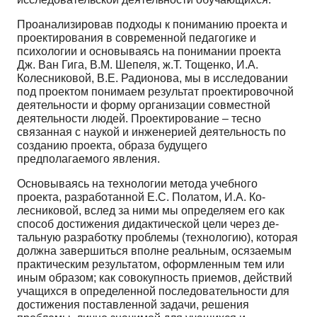
Проанализировав подходы к пониманию проекта и
проектирования в современной педаго­гике и
психологии и основываясь на понимании проекта
Дж. Ван Гига, В.М. Шепеля, ж.Т. Тощен­ко, И.А.
Колесниковой, В.Е. Радионова, мы в исследовании
под проектом понимаем результат про­ектировочной
деятельности и форму организации совместной
деятельности людей. Проектирова­ние – тесно
связанная с наукой и инженерией деятельность по
созданию проекта, образа будуще­го
предполагаемого явления.
Основываясь на технологии метода учебного
проекта, разработанной Е.С. Полатом, И.А. Ко­
лесниковой, вслед за ними мы определяем его как
способ достижения дидактической цели через де­
тальную разработку проблемы (технологию), которая
должна завершиться вполне реальным, ося­заемым
практическим результатом, оформленным тем или
иным образом; как совокупность при­емов, действий
учащихся в определенной последовательности для
достижения поставленной за­дачи, решения