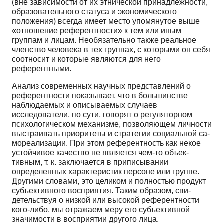
(вне зависимости от их этнической принадлежности,
образо­вательного статуса и экономического
положения) всегда имеет место упомянутое выше
«отноше­ние референтности» к тем или иным
группам и лицам. Необязательно также реальное
членство че­ловека в тех группах, с которыми он себя
соотносит и которые являются для него
референтными.
Анализ современных научных представлений о
референтности показывает, что в большинст­ве
наблюдаемых и описываемых случаев
исследователи, по сути, говорят о регуляторном
психоло­гическом механизме, позволяющем личности
выстраивать приоритеты и стратегии социальной са­
мореализации. При этом референтность как некое
устойчивое качество не является чем-то объек­
тивным, т. к. заключается в приписывании
определенных характеристик персоне или группе.
Дру­гими словами, это целиком и полностью продукт
субъективного восприятия. Таким образом, сви­
детельствуя о низкой или высокой референтности
кого-либо, мы отражаем меру его субъективной
значимости в восприятии другого лица.