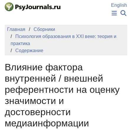
Перейти к основному содержанию
English
НОВОСТИ
Главная
Сборники
ИЗДАНИЯ
Психология образования в XXI веке: теория и
АВТОРЫ
практика
ПОДАТЬ РУКОПИСЬ
Содержание
БАЗА ЗНАНИЙ
КЛЮЧЕВЫЕ СЛОВА
Влияние фактора
Регистрация
Вход
внутренней / внешней
референтности на оценку
значимости и
достоверности
медиаинформации