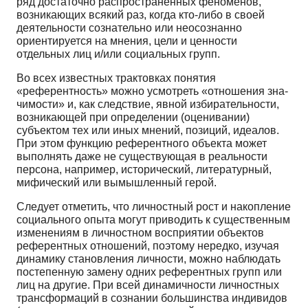
ряд достаточно распространенных феноменов,
возникающих всякий раз, ког­да кто-либо в своей
деятельности сознательно или неосознанно
ориентируется на мнения, цели и ценности
отдельных лиц и/или социальных групп.
Во всех известных трактовках понятия
«референтность» можно усмотреть «отношения зна­
чимости» и, как следствие, явной избирательности,
возникающей при определении (оценивании)
субъектом тех или иных мнений, позиций, идеалов.
При этом функцию референтного объекта мо­жет
выполнять даже не существующая в реальности
персона, например, исторический, литератур­ный,
мифический или вымышленный герой.
Следует отметить, что личностный рост и накопление
социального опыта могут приводить к существенным
изменениям в личностном восприятии объектов
референтных отношений, поэто­му нередко, изучая
динамику становления личности, можно наблюдать
постепенную замену од­них референтных групп или
лиц на другие. При всей динамичности личностных
трансформаций в сознании большинства индивидов