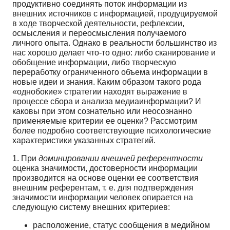
продуктивно соединять поток информации из
внешних источников с информацией, продуцируемой
в ходе творческой деятельности, рефлек­сии,
осмысления и переосмысления получаемого
личного опыта. Однако в реальности большин­ство из
нас хорошо делает что-то одно: либо сканирование и
обобщение информации, либо твор­ческую
переработку ограниченного объема информации в
новые идеи и знания. Каким образом такого рода
«однобокие» стратегии находят выражение в
процессе сбора и анализа медиаинфор­мации? И
каковы при этом сознательно или неосознанно
применяемые критерии ее оценки? Рас­смотрим
более подробно соответствующие психологические
характеристики указанных стратегий.
1. При
доминировании внешней референтности
оценка значимости, достоверности инфор­мации
производится на основе оценки ее соответствия
внешним референтам, т. е. для подтверж­дения
значимости информации человек опирается на
следующую систему внешних критериев:
расположение, статус сообщения в медийном