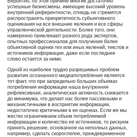
Вероятно, по этой причине многие доста­точно
успешные бизнесмены, имеющие высокий уровень
внутренней референтности, отнюдь не стремятся
распространять приоритетность субъективного
оценивания на все внешние явления и все сферы
управленческой деятельности. Более того, они
намеренно привлекают разного рода экс­пертов,
опытных профессионалов для получения более
объективной оценки тех или иных явлений, текстов и
источников информации, даже если последнее
слово остается за ними.
Одной из наиболее трудно разрешимых проблем
развития осознанного медиапотребления является
тот факт, что при запредельно больших объемах
потребления информации наша внутрен­няя
рефлексивная, аналитическая активность снижается
до минимума, что делает нас более пассив­ными и
механистичными в восприятии информации,
недостаточно критичными в ее оценках. Если же мы
жестко ограничиваем объем потребляемой
информации и количество ее источников, то ри­скуем
принять решение, основанное на неполных данных,
например, сделать скороспелое, прежде­временное