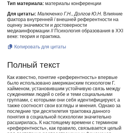
Тип материала:
материалы конференции
Для цитаты:
Малюченко Г.Н., Долгов Ю.Н.
Влияние
фактора внутренней / внешней референтности на
оценку значимости и достоверности
медиаинформации // Психология образования в XXI
веке: теория и практика.
Копировать для цитаты
Полный текст
Как известно, понятие «референтность» впервые
было использовано американским психо­логом Г.
хайменом, установившим устойчивую связь между
суждениями людей о себе и теми со­циальными
группами, с которыми они себя идентифицируют, а
также соотносят свои взгляды и мнения. Однако за
последние три десятилетия трактовка данного
понятия в социальной психоло­гии значительно
расширилась. К настоящему времени с термином
«референтность», как правило, связывается целый