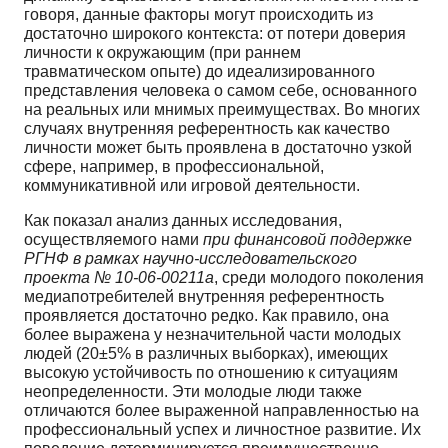
говоря, данные факторы могут происходить из
достаточно широкого контекста: от потери доверия
личности к окружающим (при раннем
травматическом опыте) до идеализированного
представле­ния человека о самом себе, основанного
на реальных или мнимых преимуществах. Во многих
слу­чаях внутренняя референтность как качество
личности может быть проявлена в достаточно узкой
сфере, например, в профессиональной,
коммуникативной или игровой деятельности.
Как показал анализ данных исследования,
осуществляемого нами
при финансовой поддерж­ке
РГНФ в рамках научно-исследовательского
проекта № 10-06-00211а
, среди молодого поколе­ния
медиапотребителей внутренняя референтность
проявляется достаточно редко. Как правило, она
более выражена у незначительной части молодых
людей (20±5% в различных выборках), име­ющих
высокую устойчивость по отношению к ситуациям
неопределенности. Эти молодые люди также
отличаются более выраженной направленностью на
профессиональный успех и личностное развитие. Их