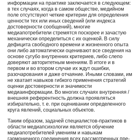
информации на практике заключается в следующем:
в тех случаях, когда в самом об­ществе, медийном
поле отсутствуют четкие критерии для определения
ценности тех или иных све­дений (или индекса
достоверности сообщений), многие
медиапотребители стремятся поскорее и зачастую
механически определиться с их оценкой. В силу
дефицита свободного времени и жизнен­ного опыта
они либо автоматически оценивают все сведения на
основе сугубо внутренних крите­риев, либо слепо
доверяют авторитетным мнениям. В итоге и в
первом и во втором случае их ждут ошибки,
разочарования и даже отчаяние. Иными словами, им
не хватает навыков гибкого приме­нения стратегий
оценки достоверности и значимости
медиаинформации. Во многих случаях внут­ренняя /
внешняя референтность должна проявляться
избирательно, т. е. при оценивании опреде­ленного
круга явлений, социальных объектов.
Таким образом, задачей специалистов-практиков в
области медиапсихологии является обу­чение
медиапотребителей умениям и навыкам
гармоничного соединения всех рассмотренных пре­