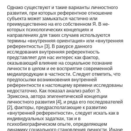
Однако существуют и такие варианты личностного
развития, при которых референтное от­ношение
субъекта может замыкаться частично или
преимущественно на его собственном Я. В не­
которых психологических концепциях и
направлениях для таких случаев используются
термины «внутренняя ориентация» или «внутренняя
референтность» [3]. В ракурсе данного
исследования внутренняя референтность
представляет для нас интерес как фактор,
оказывающий влияние на со­циальное познание
личности в целом и ее восприятие современной
медиапродукции в частности. Следует отметить, что
предпосылки возникновения внутренней
референтности к настоящему вре­мени исследованы
недостаточно. Как показал анализ работ Э.
Эриксона, автора эпигенетической концепции
личностного развития [4], и ряда его последователей
[2], факторы, предрасполагающие к развитию
«внутренней референтности», следует искать как в
индивидуальных задатках, так и в
психобиографическом опыте, определяющем
динамику социального становления личности. Иначе