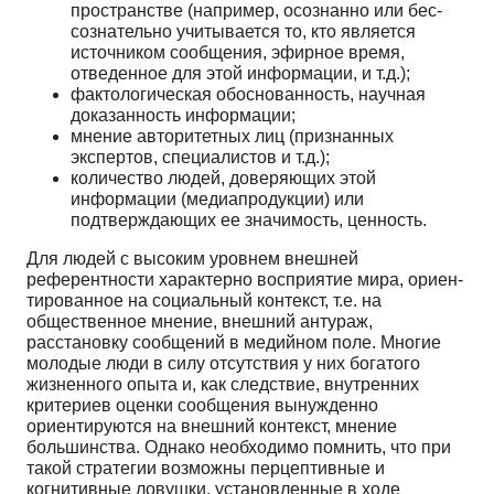
пространстве (например, осознанно или бес­
сознательно учитывается то, кто является
источником сообщения, эфирное время,
отведенное для этой информации, и т.д.);
фактологическая обоснованность, научная
доказанность информации;
мнение авторитетных лиц (признанных
экспертов, специалистов и т.д.);
количество людей, доверяющих этой
информации (медиапродукции) или
подтверждаю­щих ее значимость, ценность.
Для людей с высоким уровнем внешней
референтности характерно восприятие мира, ориен­
тированное на социальный контекст, т.е. на
общественное мнение, внешний антураж,
расстановку сообщений в медийном поле. Многие
молодые люди в силу отсутствия у них богатого
жизненного опыта и, как следствие, внутренних
критериев оценки сообщения вынужденно
ориентируются на внешний контекст, мнение
большинства. Однако необходимо помнить, что при
такой стратегии воз­можны перцептивные и
когнитивные ловушки, установленные в ходе