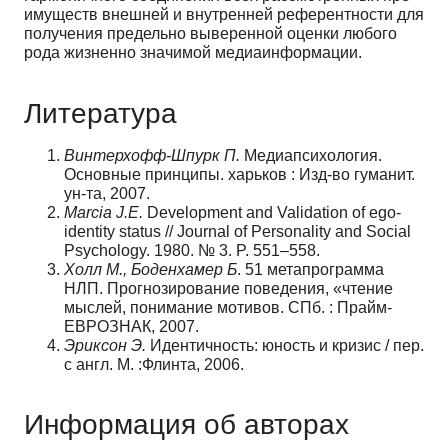
имуществ внешней и внутренней референтности для
получения предельно выверенной оценки лю­бого
рода жизненно значимой медиаинформации.
Литература
Винтерхофф-Шпурк П.
Медиапсихология.
Основные принципы. харьков : Изд-во гуманит.
ун-та, 2007.
Marcia J.E.
Development and Validation of ego-
identity status // Journal of Personality and Social
Psychol­ogy. 1980. № 3. P. 551–558.
Холл М., Боденхамер Б
. 51 метапрограмма
НЛП. Прогнозирование поведения, «чтение
мыслей, по­нимание мотивов. СПб. : Прайм-
ЕВРОЗНАК, 2007.
Эриксон Э.
Идентичность: юность и кризис / пер.
с англ. М. :Флинта, 2006.
Информация об авторах