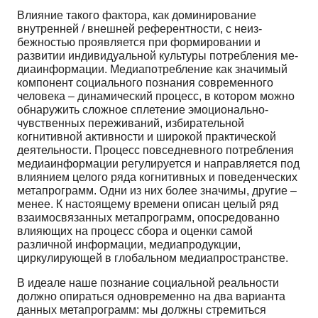
Влияние такого фактора, как доминирование
внутренней / внешней референтности, с неиз­
бежностью проявляется при формировании и
развитии индивидуальной культуры потребления ме­
диаинформации. Медиапотребление как значимый
компонент социального познания современного
человека – динамический процесс, в котором можно
обнаружить сложное сплетение эмоционально­
чувственных переживаний, избирательной
когнитивной активности и широкой практической
дея­тельности. Процесс повседневного потребления
медиаинформации регулируется и направляется под
влиянием целого ряда когнитивных и поведенческих
метапрограмм. Одни из них более зна­чимы, другие –
менее. К настоящему времени описан целый ряд
взаимосвязанных метапрограмм, опосредованно
влияющих на процесс сбора и оценки самой
различной информации, медиапродук­ции,
циркулирующей в глобальном медиапространстве.
В идеале наше познание социальной реальности
должно опираться одновременно на два ва­рианта
данных метапрограмм: мы должны стремиться