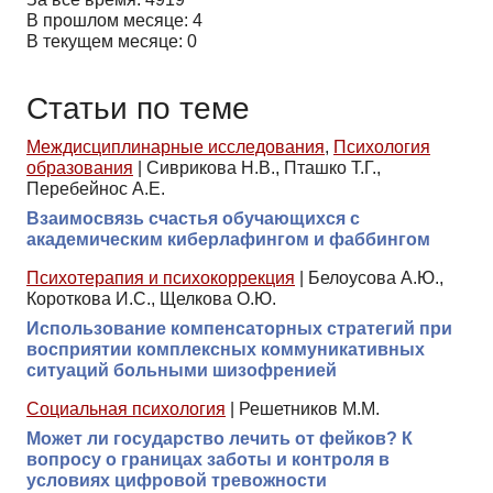
В прошлом месяце: 4
В текущем месяце: 0
Статьи по теме
Междисциплинарные исследования
,
Психология
образования
|
Сиврикова Н.В., Пташко Т.Г.,
Перебейнос А.Е.
Взаимосвязь счастья обучающихся с
академическим киберлафингом и фаббингом
Психотерапия и психокоррекция
|
Белоусова А.Ю.,
Короткова И.С., Щелкова О.Ю.
Использование компенсаторных стратегий при
восприятии комплексных коммуникативных
ситуаций больными шизофренией
Социальная психология
|
Решетников М.М.
Может ли государство лечить от фейков? К
вопросу о границах заботы и контроля в
условиях цифровой тревожности