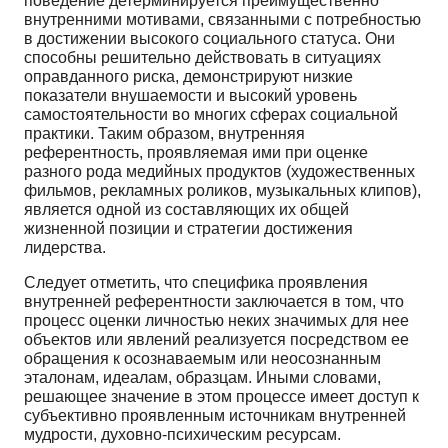
поведение детерминируется преимущественно
внутренними мотивами, связанными с потребностью
в достижении высокого социального статуса. Они
способны решительно действо­вать в ситуациях
оправданного риска, демонстрируют низкие
показатели внушаемости и высокий уровень
самостоятельности во многих сферах социальной
практики. Таким образом, внутренняя
референтность, проявляемая ими при оценке
разного рода медийных продуктов (художественных
фильмов, рекламных роликов, музыкальных клипов),
является одной из составляющих их общей
жизненной позиции и стратегии достижения
лидерства.
Следует отметить, что специфика проявления
внутренней референтности заключается в том, что
процесс оценки личностью неких значимых для нее
объектов или явлений реализуется посред­ством ее
обращения к осознаваемым или неосознанным
эталонам, идеалам, образцам. Иными сло­вами,
решающее значение в этом процессе имеет доступ к
субъективно проявленным источникам внутренней
мудрости, духовно-психическим ресурсам.