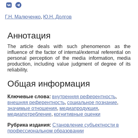
Г.Н. Малюченко
,
Ю.Н. Долгов
Аннотация
The article deals with such phenomenon as the
influence of the factor of internal/external referential on
personal perception of the media information, media
production, including value judgment of degree of its
reliability.
Общая информация
Ключевые слова:
внутренняя референтность
,
внешняя референтность
,
социальное познание
,
значимые отношения
,
медиапродукция
,
медиапотребление
,
когнитивные оценки
Рубрика издания:
Становление субъектности в
профессиональном образовании