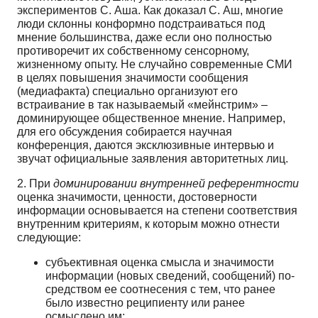
экспериментов С. Аша. Как доказал С. Аш, многие
люди склонны конформно подстраиваться под
мнение большинства, даже если оно полностью
противоречит их собственному сенсорному,
жизненному опыту. Не случайно современные СМИ
в целях повышения значимости сообщения
(медиафакта) специально органи­зуют его
встраивание в так называемый «мейнстрим» –
доминирующее общественное мнение. На­пример,
для его обсуждения собирается научная
конференция, даются эксклюзивные интервью и
звучат официальные заявления авторитетных лиц.
2. При
доминировании внутренней референтности
оценка значимости, ценности, достовер­ности
информации основывается на степени соответствия
внутренним критериям, к которым мож­но отнести
следующие:
субъективная оценка смысла и значимости
информации (новых сведений, сообщений) по­
средством ее соотнесения с тем, что ранее
было известно реципиенту или ранее
осмыслено им;