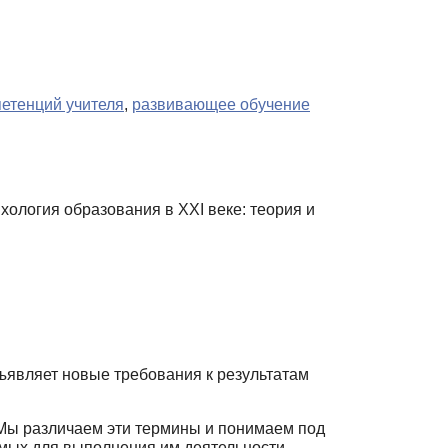
етенций учителя
,
развивающее обучение
ология образования в XXI веке: теория и
ъявляет новые требования к результатам
 Мы различаем эти термины и понимаем под
мых для выполнения им дея­тельности