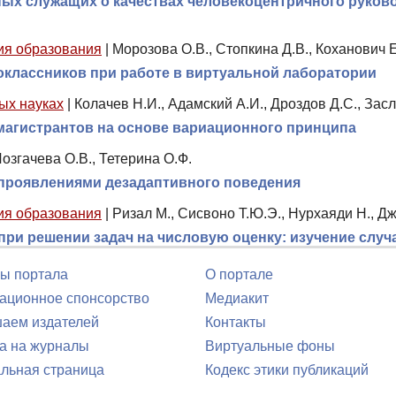
х служащих о качествах человекоцентричного руково
ия образования
|
Морозова О.В., Стопкина Д.В., Коханович Е
оклассников при работе в виртуальной лаборатории
ых науках
|
Колачев Н.И., Адамский А.И., Дроздов Д.С., Зас
магистрантов на основе вариационного принципа
озгачева О.В., Тетерина О.Ф.
 проявлениями дезадаптивного поведения
ия образования
|
Ризал М., Сисвоно Т.Ю.Э., Нурхаяди Н., Д
ри решении задач на числовую оценку: изучение случ
ы портала
О портале
ционное спонсорство
Медиакит
аем издателей
Контакты
а на журналы
Виртуальные фоны
льная страница
Кодекс этики публикаций