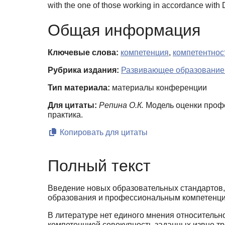
with the one of those working in accordance with
Общая информация
Ключевые слова:
компетенция
,
компетентнос
Рубрика издания:
Развивающее образование 
Тип материала:
материалы конференции
Для цитаты:
Репина О.К.
Модель оценки профе
практика.
Копировать для цитаты
Полный текст
Введение новых образовательных стандартов,
образования и профессиональным компе­тенци
В литературе нет единого мнения относительн
компетенцией совокупность заданных извне тр