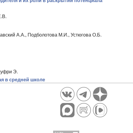
дителя и их роли в раскрытии потенциала
.В.
лавский А.А., Подболотова М.И., Устюгова О.Б.
жуфри Э.
ая в средней школе