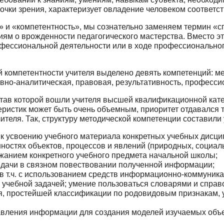
точки зрения, характеризует овладение че­ловеком соответ
 и «компетентность», мы сознательно заменя­ем термин «
ям о врожденности педагогического мастерства. Вместо эт
ессиональной деятельности или в ходе профессионального
 компетентности учителя выделено девять компетенций: ме
о-аналитическая, правовая, результативность, профессиона
став которой вошли учителя высшей квалифи­кационной кат
еристик может быть очень объемным, приоритет отдавался т
теля. Так, структуру методической компетен­ции составил
к усвоению учебного материала конкретных учеб­ных дисци
остях объектов, процессов и явлений (природ­ных, социальн
ржани­ем конкретного учебного предмета начальной школы;
едачи в связном повествовании полученной ин­формации;
 т.ч. с использованием средств информацион­но-коммуника
с учебной задачей; умение пользоваться словарями и спра
я, простейшей классификации по родовидовым признакам, у
авления информации для создания моделей изуча­емых объе