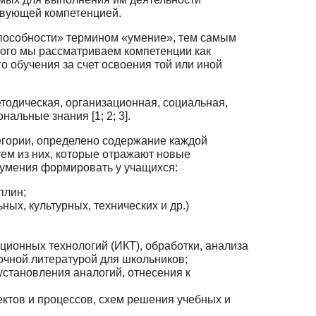
ствующей компетенцией.
способности» термином «умение», тем самым
ого мы рассматриваем компе­тенции как
 обучения за счет освоения той или иной
тодическая, организационная, социальная,
льные знания [1; 2; 3].
егории, определено содержание каждой
ем из них, которые отражают но­вые
и умения формировать у учащихся:
плин;
ых, культурных, технических и др.)
ционных технологий (ИКТ), обработки, анализа
вочной литературой для школьников;
становления аналогий, отнесения к
ктов и процессов, схем решения учебных и