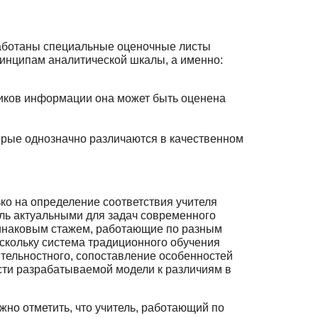
работаны специальные оценочные листы
инципам аналитической шка­лы, а именно:
ников информации она может быть оценена
орые однозначно различаются в качественном
ко на определение соответствия учителя
ель актуальными для задач совре­менного
динаковым стажем, работающие по разным
скольку система традицион­ного обучения
еятельностного, сопоставление особенностей
ости разрабатываемой модели к различиям в
жно отметить, что учитель, работающий по