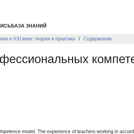
ПИСЬ
БАЗА ЗНАНИЙ
ия в XXI веке: теория и практика
Содержание
офессиональных компет
competence model. The experience of teachers working in accor