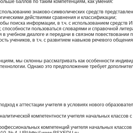
больше баллов по таким компетенциям, как умения:
использованию знаково-символических средств представле
гическими действиями сравнения и классифи­кации;
бы поиска информации, в т.ч. с использованием средств ИК
; спо­собности пользоваться словарями и справочной литер
 в учебном диалоге и передачи в связном пове­ствовании
ь учеников, в т.ч. с развитием навыков рече­вого общения 
нциям, мы склонны рассматривать как осо­бенности индиви
технологии. Однако это предположение требует дополнител
одход к аттестации учителя в условиях нового образова­тел
алитической компетентности учителя начальных классов с 
рофессиональных компетенций учителя начальных клас­сов с
10. № 4. URl:http:// www.PSYEDU.ru.