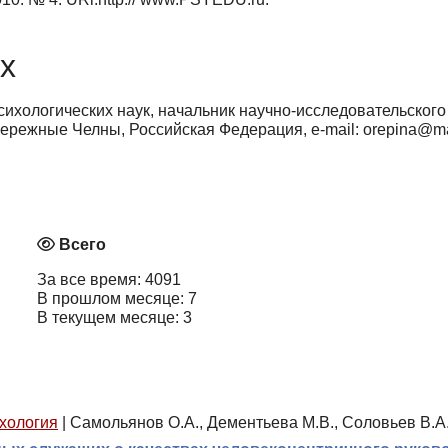
х
сихологических наук, начальник научно-исследовательског
ережные Челны, Российская Федерация, e-mail: orepina@ma
Всего
За все время: 4091
В прошлом месяце: 7
В текущем месяце: 3
хология
|
Самольянов О.А., Дементьева М.В., Соловьев В.А.