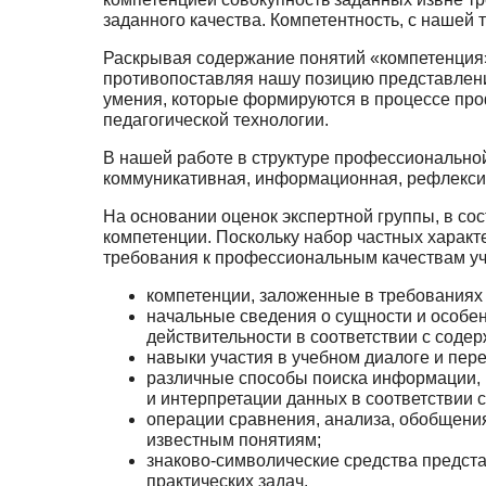
заданного качества. Компетентность, с нашей 
Раскрывая содержание понятий «компетенция»
противопоставляя нашу позицию пред­ставлени
умения, которые формируются в процессе проф
педагогической технологии.
В нашей работе в структуре профессиональной
коммуникативная, информационная, рефлексивн
На основании оценок экспертной группы, в со
компетенции. Поскольку набор частных ха­ракт
требования к профессиональным качествам учи
компетенции, заложенные в требованиях 
начальные сведения о сущности и особенн
действительности в соответствии с соде
навыки участия в учебном диалоге и пер
различные способы поиска информации, в
и интерпретации данных в соответ­ствии 
операции сравнения, анализа, обобщени
известным понятиям;
знаково-символические средства предст
практических задач.