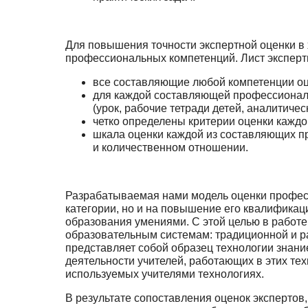
Для повышения точности экспертной оценки в
профессиональных компетенций. Лист эксперт
все составляющие любой компетенции оц
для каждой составляющей профессиональн
(урок, рабочие тетради детей, аналитиче­ск
четко определены критерии оценки каждо
шкала оценки каждой из составляющих п
и количественном отношении.
Разрабатываемая нами модель оценки професс
категории, но и на повышение его квали­фикац
образования умениями. С этой целью в работ
образовательным системам: традици­онной и р
представляет собой образец технологии знание
деятельности учителей, рабо­тающих в этих т
используемых учителями технологиях.
В результате сопоставления оценок экспертов,