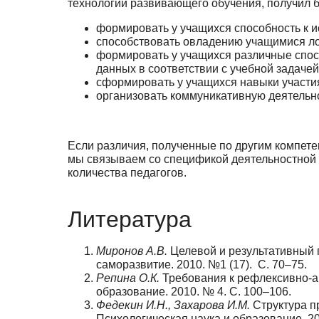
технологии развивающего обучения, по­лучил 
формировать у учащихся способность к 
способствовать овладению учащимися ло
формировать у учащихся различные спосо
данных в соответствии с учебной задачей
сформировать у учащихся навыки участия
организовать коммуникативную деятельност
Если различия, полученные по другим компете
мы связываем со спецификой дея­тельностной 
количества педагогов.
Литература
Миронов А.В.
Целевой и результативный п
саморазвитие. 2010. №1 (17). С. 70–75.
Репина О.К.
Требования к рефлексивно-ан
образование. 2010. № 4. С. 100–106.
Федекин И.Н., Захарова И.М.
Структура п
Психологическая наука и образование. 20