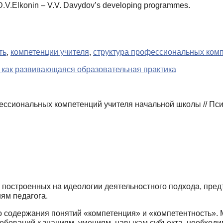
 D.V.Elkonin – V.V. Davydov’s developing programmes.
ть
,
компетенции учителя
,
структура профессиональных комп
как развивающаяся образовательная практика
ссиональных компетенций учителя начальной школы // Псих
 построенных на идеологии деятельностного подхода, пред
ям педагога.
о содержания понятий «компетенция» и «ком­петентность».
ебований к знаниям, умениям, навыкам субъекта, необходи