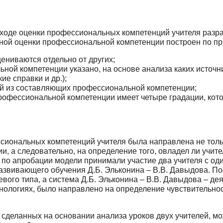
 ходе оценки профессиональных компетен­ций учителя раз
ной оценки профессиональной компетенции построен по пр
ениваются отдельно от других;
ой компетенции указано, на основе анализа ка­ких источ
ие справки и др.);
й из составляющих профессиональной компе­тенции;
рофессиональной компетенции имеет четыре гра­дации, кот
иональных компетенций учителя была на­правлена не толь
ии, а следовательно, на определение того, овладел ли учит
е по апробации модели принимали участие два учителя с о
азвивающего обучения Д.Б. Эльконина – В.В. Давыдова. По
вого типа, а система Д.Б. Элькони­на – В.В. Давыдова – д
ехнологиях, было направлено на определение чувствительн
 сделанных на основании анализа уроков двух учителей, мо