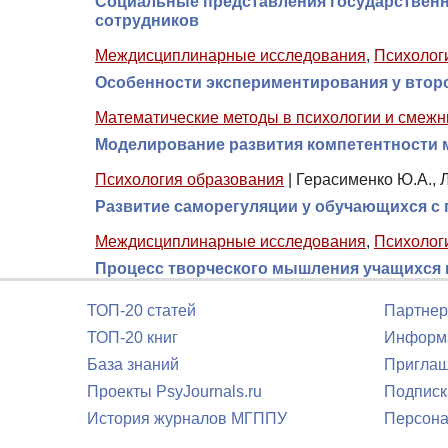
Социальные представления государственны
сотрудников
Междисциплинарные исследования
,
Психолог
Особенности экспериментирования у втор
Математические методы в психологии и смежн
Моделирование развития компетентности 
Психология образования
|
Герасименко Ю.А., Л
Развитие саморегуляции у обучающихся с
Междисциплинарные исследования
,
Психолог
Процесс творческого мышления учащихся п
ТОП-20 статей
Партнер
ТОП-20 книг
Информа
База знаний
Приглаш
Проекты PsyJournals.ru
Подписк
История журналов МГППУ
Персона