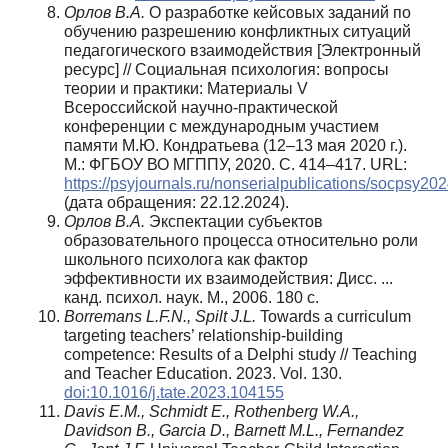
Орлов В.А.
О разработке кейсовых заданий по
обучению разрешению конфликтных ситуаций
педагогического взаимодействия [Электронный
ресурс] // Социальная психология: вопросы
теории и практики: Материалы V
Всероссийской научно-практической
конференции с международным участием
памяти М.Ю. Кондратьева (12–13 мая 2020 г.).
М.: ФГБОУ ВО МГППУ, 2020. С. 414–417. URL:
https://psyjournals.ru/nonserialpublications/socpsy2
(дата обращения: 22.12.2024).
Орлов В.А.
Экспектации субъектов
образовательного процесса относительно роли
школьного психолога как фактор
эффективности их взаимодействия: Дисс. ...
канд. психол. наук. М., 2006. 180 с.
Borremans L.F.N., Spilt J.L.
Towards a curriculum
targeting teachers’ relationship-building
competence: Results of a Delphi study // Teaching
and Teacher Education. 2023. Vol. 130.
doi:10.1016/j.tate.2023.104155
Davis E.M., Schmidt E., Rothenberg W.A.,
Davidson B., Garcia D., Barnett M.L., Fernandez