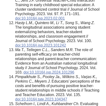
C., Jent J.F.
Universal Teacher-Child Interaction
Training in early childhood special education: A
cluster randomized control trial // Journal of School
Psychology. 2023. Vol. 97. P. 171–191.
doi:10.1016/j.jsp.2023.02.001
Hasty L.M., Quintero M., Li T., Song S., Wang Z.
The longitudinal associations among student
externalizing behaviors, teacher-student
relationships, and classroom engagement //
Journal of School Psychology. 2023. Vol. 100.
doi:10.1016/j.jsp.2023.101242
Ma T., Tellegen C.L., Sanders M.R.
The role of
parenting self-efficacy on teacher-child
relationships and parent-teacher communication:
Evidence from an Australian national longitudinal
study // Journal of School Psychology. 2024. Vol.
103.
doi:10.1016/j.jsp.2024.101296
Pimpalkhute S., Pooley Ja., Wilkins S., Varjas K.,
Perkins C., Meyers J.
Educators’ perceptions of the
costs and benefits of pursuing positive teacher-
student relationships in middle schools // Teaching
and Teacher Education. 2023. Vol. 135.
doi:10.1016/j.tate.2023.104347
Schelhorn I., Lindl A., Kuhbandner Ch
. Evaluating