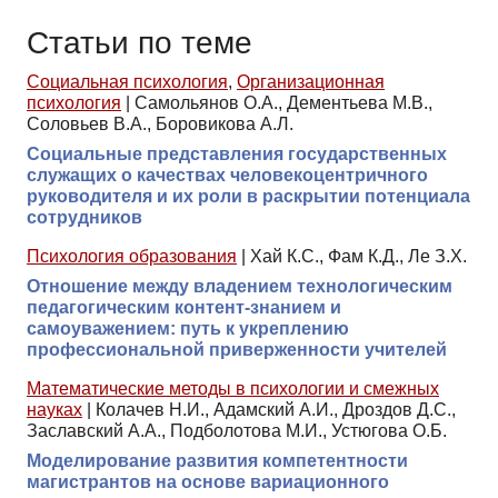
Статьи по теме
Социальная психология
,
Организационная
психология
|
Самольянов О.А., Дементьева М.В.,
Соловьев В.А., Боровикова А.Л.
Социальные представления государственных
служащих о качествах человекоцентричного
руководителя и их роли в раскрытии потенциала
сотрудников
Психология образования
|
Хай К.С., Фам К.Д., Ле З.Х.
Отношение между владением технологическим
педагогическим контент-знанием и
самоуважением: путь к укреплению
профессиональной приверженности учителей
Математические методы в психологии и смежных
науках
|
Колачев Н.И., Адамский А.И., Дроздов Д.С.,
Заславский А.А., Подболотова М.И., Устюгова О.Б.
Моделирование развития компетентности
магистрантов на основе вариационного