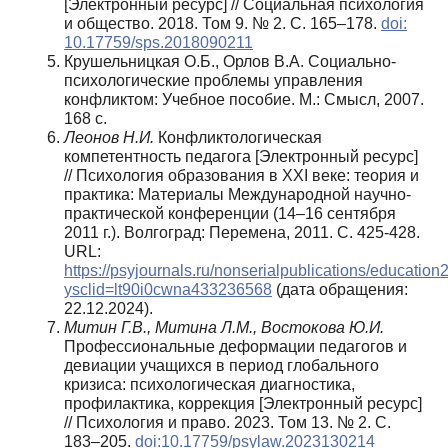
[Электронный ресурс] // Социальная психология
и общество. 2018. Том 9. № 2. С. 165–178.
doi:
10.17759/sps.2018090211
Крушельницкая О.Б., Орлов В.А. Социально-
психологические проблемы управления
конфликтом: Учебное пособие. М.: Смысл, 2007.
168 с.
Леонов Н.И.
Конфликтологическая
компетентность педагога [Электронный ресурс]
// Психология образования в XXI веке: теория и
практика: Материалы Международной научно-
практической конференции (14–16 сентября
2011 г.). Волгоград: Перемена, 2011. С. 425-428.
URL:
https://psyjournals.ru/nonserialpublications/educatio
ysclid=lt90i0cwna433236568
(дата обращения:
22.12.2024).
Митин Г.В., Митина Л.М., Востокова Ю.И.
Профессиональные деформации педагогов и
девиации учащихся в период глобального
кризиса: психологическая диагностика,
профилактика, коррекция [Электронный ресурс]
// Психология и право. 2023. Том 13. № 2. С.
183–205.
doi:10.17759/psylaw.2023130214