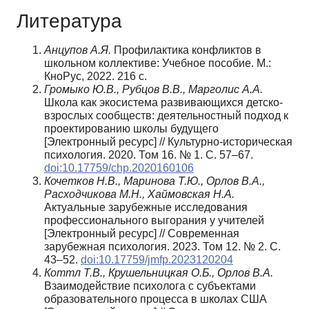
Литература
Анцупов А.Я.
Профилактика конфликтов в
школьном коллективе: Учебное пособие. М.:
КноРус, 2022. 216 с.
Громыко Ю.В., Рубцов В.В., Марголис А.А.
Школа как экосистема развивающихся детско-
взрослых сообществ: деятельностный подход к
проектированию школы будущего
[Электронный ресурс] // Культурно-историческая
психология. 2020. Том 16. № 1. С. 57–67.
doi:10.17759/chp.2020160106
Кочетков Н.В., Маринова Т.Ю., Орлов В.А.,
Расходчикова М.Н., Хаймовская Н.А.
Актуальные зарубежные исследования
профессионального выгорания у учителей
[Электронный ресурс] // Современная
зарубежная психология. 2023. Том 12. № 2. С.
43–52.
doi:10.17759/jmfp.2023120204
Коттл Т.В., Крушельницкая О.Б., Орлов В.А.
Взаимодействие психолога с субъектами
образовательного процесса в школах США