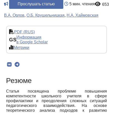
Прослушать статью
5 мин. чтения
653
В.А. Орлов
,
О.Б. Крушельницкая
,
Н.А. Хаймовская
PDF (RUS)
Информация
GS
в Google Scholar
Метрики
Резюме
Статья посвящена проблеме повышения
компетентности школьного учителя в сфере
профилактики и преодоления сложных ситуаций
педагогического взаимодействия. На основе
теоретического анализа подходов к развитию