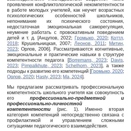
проявления конфликтологической некомпетентности
в работе молодых учителей, как неучет возрастных
психологических особенностей школьников,
непонимание их психического состояния,
недостаточная эмоциональная саморегуляция,
неумение работать с провокативным поведением
детей и т. д.
[
Анцупов, 2022
;
Громыко, 2020
;
Коттл,
2018
;
Крушельницкая, 2007
;
Леонов, 2011
;
Митин,
2023
;
Орлов, 2006
]
. Рассматриваются когнитивные,
эмоциональные и практические навыки в структуре
компетентности педагога
[
Borremans, 2023
;
Davis,
2023
;
Pimpalkhute, 2023
;
Schelhorn, 2023
]
, а также
подходы к развитию его компетенций
[
Громыко, 2020
;
Орлов, 2020
;
Hasty, 2023
;
Ma, 2024
]
.
Мы предлагаем рассматривать профессиональную
компетентность школьного учителя как совокупность
его
профессионально-предметной и
профессионально-личностной
компетентности
(рис. 1). Именно вторая
категория компетенций непосредственно связана с
профилактикой и управлением сложными
ситуациями педагогического взаимодействия.