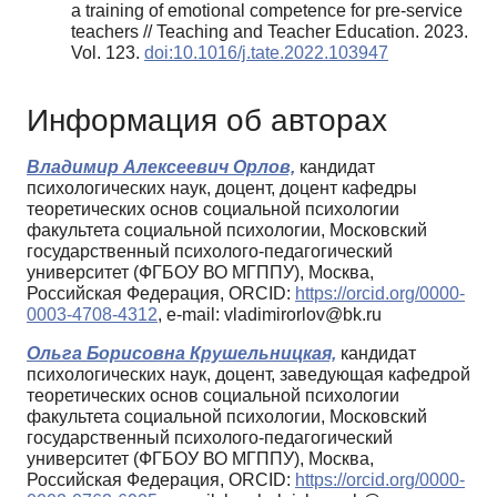
a training of emotional competence for pre-service
teachers // Teaching and Teacher Education. 2023.
Vol. 123.
doi:10.1016/j.tate.2022.103947
Информация об авторах
Владимир Алексеевич Орлов,
кандидат
психологических наук, доцент, доцент кафедры
теоретических основ социальной психологии
факультета социальной психологии, Московский
государственный психолого-педагогический
университет (ФГБОУ ВО МГППУ), Москва,
Российская Федерация, ORCID:
https://orcid.org/0000-
0003-4708-4312
, e-mail: vladimirorlov@bk.ru
Ольга Борисовна Крушельницкая,
кандидат
психологических наук, доцент, заведующая кафедрой
теоретических основ социальной психологии
факультета социальной психологии, Московский
государственный психолого-педагогический
университет (ФГБОУ ВО МГППУ), Москва,
Российская Федерация, ORCID:
https://orcid.org/0000-