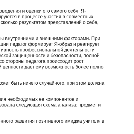
едения и оценки его самого себя. Я-
руются в процессе участия в совмест­ных
 сколько результатом представлений о себе,
ны внутренними и внешними факторами. При
ции педагог формирует Я-образ и реагирует
ативность профессиональной деятельности
ской защищенности и без­опасности, полной
со стороны педагога происходит рост
й ценности дает ему воз­можность более полно
жет быть ничего случайного, при этом должна
ния необходимых ее компонентов и,
льзована следующая схема анализа: предмет и
нного развития позитивного имиджа учителя в