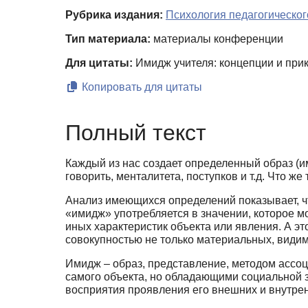
Рубрика издания:
Психология педагогическо
Тип материала:
материалы конференции
Для цитаты:
Имидж учителя: концепции и прик
Копировать для цитаты
Полный текст
Каждый из нас создает определенный образ (и
говорить, менталитета, поступков и т.д. Что же
Анализ имеющихся определений показывает, ч
«имидж» употребляется в значении, ко­торое 
иных характеристик объекта или явления. А эт
совокупностью не только материальных, видим
Имидж – образ, представление, методом асс
самого объекта, но обладающими со­циальной 
восприятия проявления его внешних и внутрен