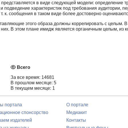
представляется в виде следующей модели: определение т
и подведение характеристик под требования аудитории, пе
. к. сообщения в таком виде более до­стоверно оцениваютс
ставляющие этого образа должны коррелиро­вать с целым. 
них. В этом плане имидж является органичным целым, из ко
Всего
За все время: 14681
В прошлом месяце: 5
В текущем месяце: 1
ы портала
О портале
ционное спонсорство
Медиакит
аем издателей
Контакты
а на журналы
Виртуальные фоны