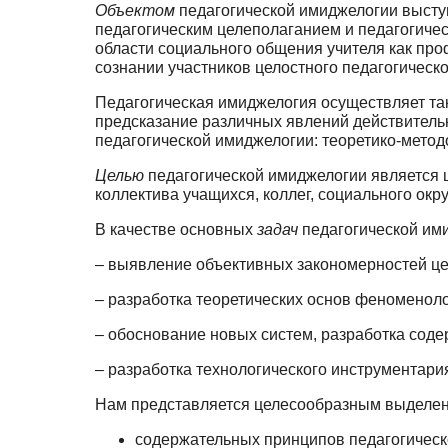
Объектом
педагогической имиджелогии выступ
педагогическим целеполаганием и педагогиче­
области социального общения учителя как про
сознании участников целостного педаго­гическо
Педагогическая имиджелогия осуществляет та
предсказание различных явлений действитель­
педагогической имиджелогии: теоретико-метод
Целью
педагогической имиджелогии является 
коллектива учащихся, коллег, социально­го ок
В качестве основных
задач
педагогической им
– выявление объективных закономерностей цел
– разработка теоретических основ феноменоло
– обоснование новых систем, разработка соде
– разработка технологического инструментари
Нам представляется целесообразным выделе
содержательных принципов педагогическ