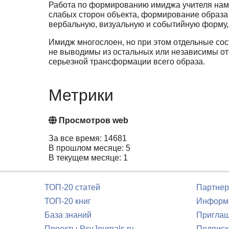
Работа по формированию имиджа учителя нам 
слабых сторон объекта, формирование образа 
вербальную, визуальную и событийную форму, т
Имидж многослоен, но при этом отдельные со
не выводимы из остальных или не­зависимы от 
серьезной трансформации всего образа.
Метрики
Просмотров web
За все время: 14681
В прошлом месяце: 5
В текущем месяце: 1
ТОП-20 статей
Партнер
ТОП-20 книг
Информа
База знаний
Приглаш
Проекты PsyJournals.ru
Подписк