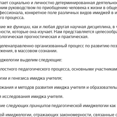
ает социально и личностно детерминиро­ванная деятельно
ским руководством по приобщению человека к жизни в общес
фессионала, конкретное поле различных ви­дов имиджей в
го процесса.
кие же
функции,
как и любая другая научная дисциплина, в 
ности, которые она изучает. Нам представляется целесоо
ологическая прогностическая и практическая.
целенаправленно организованный процесс по развитию поз
ружения, в массовом сознании.
иджелогии выделим следующие:
остного педагогического процесса, основны­ми участникам
гии и генезиса имиджа учителя;
ржания и методов развития имиджа учителя и образователь
я исследования имиджа учителя.
ние следующих
принципов
педагогической имид­желогии как 
ой имиджелогии, отражающих закономерности, связанные с