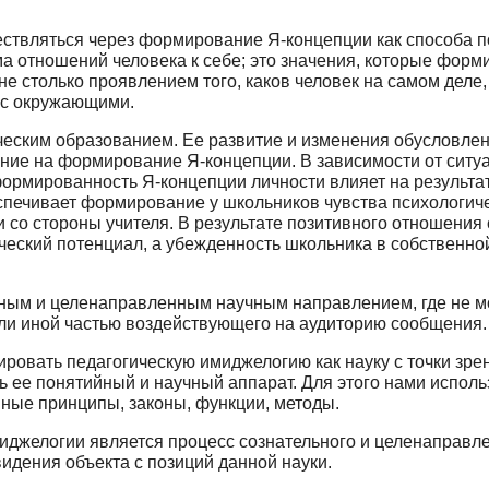
твляться через формирование Я-концепции как способа пов
а отношений человека к себе; это значения, которые форми
е столько проявлением того, каков человек на самом деле,
 с окружающими.
ческим образованием. Ее развитие и изменения обусловле
ние на формирование Я-концепции. В зависимости от ситуа
Сформированность Я-концепции личности влияет на результ
спечивает формирование у школьников чувства психологиче
со стороны учителя. В результа­те позитивного отношения 
ческий потенциал, а убежденность школьника в собственно
ным и целенаправленным научным направле­нием, где не мо
или иной частью воздействующего на аудиторию сообщения.
овать педагогическую имиджелогию как науку с точки зре
ть ее понятийный и научный аппарат. Для этого нами испо
вные принципы, законы, функции, методы.
иджелогии является процесс сознательного и целенаправле
идения объекта с позиций данной науки.