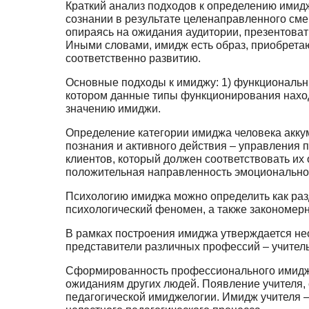
Краткий анализ подходов к определению имид
сознании в результате целенаправлен­ного см
опираясь на ожидания аудитории, презентоват
Иными словами, имидж есть об­раз, приобрета
соответственно развитию.
Основные подходы к имиджу: 1) функциональны
котором данные типы функциониро­вания наход
значению имиджи.
Определение категории имиджа человека аккуму
познания и активного действия – управ­ления
клиентов, который должен соответствовать их 
положительная направлен­ность эмоционально
Психологию имиджа можно определить как разд
психологический феномен, а также закономер­
В рамках построения имиджа утверждается не
представители различных профес­сий – учитель
Сформированность профессионального имиджа 
ожиданиям других людей. Появление учителя,
педагогической имиджелогии. Имидж учителя –