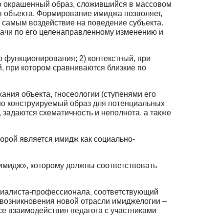
но окрашенный образ, сложившийся в массовом
 объекта. Формирование имид­жа позволяет,
м самым воздействие на поведение субъекта.
ачи по его целенаправ­ленному изменению и
о функционирования; 2) контекстный, при
, при котором сравнивают­ся близкие по
жания объекта, гносеологии (ступенями его
но конструируемый образ для по­тенциальных
, задаются схематичность и неполнота, а также
орой является имидж как социально-
имидж», которому должны соответствовать
ециалиста-профессионала, соответствующий
возникновения новой отрасли имиджелогии –
се взаимодействия педагога с участниками