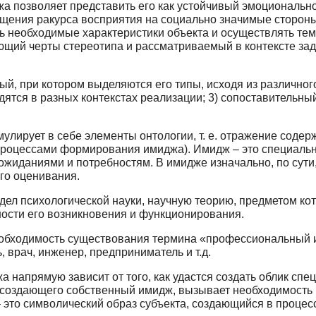
жа позволяет представить его как устойчивый эмоциональ
ещения ракурса восприятия на социально значимые стороны
ь необходимые характеристики объек­та и осуществлять те
ющий черты стереотипа и рассматриваемый в контексте зад
й, при котором выделяются его типы, ис­ходя из различног
ятся в разных контекстах реализации; 3) сопоставительный
лирует в себе элементы онтологии, т. е. от­ражение содер
 процессами формирования имиджа). Имидж – это специаль
ожиданиями и потребностям. В имид­же изначально, по сути
го оценивания.
ел психологической науки, научную теорию, предметом кот
ности его возникновения и функционирования.
обходимость существования термина «про­фессиональный 
, врач, инженер, предприниматель и т.д.
напрямую зависит от того, как удастся соз­дать облик сп
 создающего собственный имидж, вызывает необходимость 
 это символический образ субъек­та, создающийся в процес