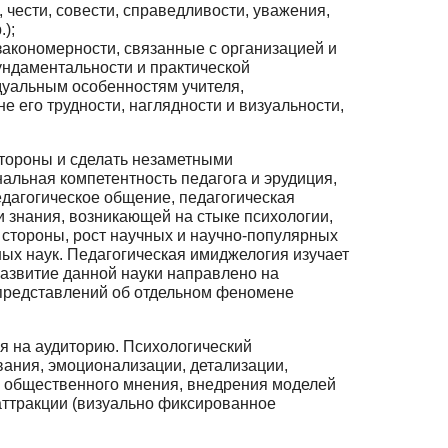
чести, совести, справедливости, уваже­ния,
);
акономерности, связанные с организацией и
даментальности и практиче­ской
дуальным особенностям учителя,
е его трудности, наглядности и визуальности,
стороны и сделать незаметными
ьная компетентность педагога и эрудиция,
едагогическое общение, педагогическая
 знания, возникающей на стыке психо­логии,
ой стороны, рост научных и научно-популярных
ых наук. Педагогиче­ская имиджелогия изучает
азвитие данной науки направлено на
о представлений об отдельном феномене
я на аудиторию. Психологический
ания, эмоционализации, детализации,
а общественного мнения, внедрения моделей
аттракции (визуально фиксированное