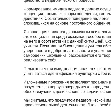
целостного педагогическо­го процесса.
Формирование имиджа педагога должно осущес
концепция – комплекс форм поведения, систе­м
действиях. Сознательное поведение является н
сложившихся на основе постоянного об­щения
Я-концепция является динамичным психологи
этом социальная среда оказывает особое влия
на него в соответствии с данной ситуацией. 
учителя. Позитивная Я-концепция учителя обе
уверенности в доброжелательности и уважении 
самооценки школьника, раскрыва­ется его твор
реализовать себя.
Педагогическая имиджелогия является систем
учитываться идентификация аудито­рии с той 
Изложенные положения позволяют проанализир
разумеется, в первую очередь четко опреде­ли
объект изучения, цели, основные задачи, осно
Мы считаем, что предметом педагогической им
профессиональной деятельности. Это способ в