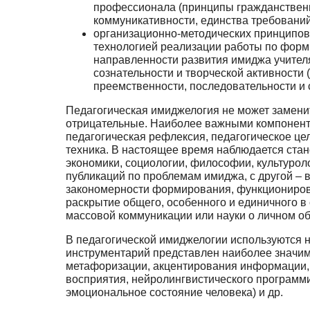
профессионала (принципы гражданственно­
коммуникативности, единства требований 
организационно-методических принципов
технологией реализации работы по форм
направленности развития имиджа учител
сознательности и творческой активности 
преемст­венности, последовательности и с
Педагогическая имиджелогия не может заменит
отрицательные. Наиболее важными компонент
педагогическая рефлексия, педагогическое це
техника. В настоящее время наблюдается стан
экономики, социологии, философии, культуроло
публикаций по проблемам имид­жа, с другой –
закономерности формирования, функционирова
раскрытие общего, особен­ного и единичного 
массовой коммуникации или науки о личном о
В педагогической имиджелогии используются н
инструментарий представлен наиболее значи­
метафоризации, акцентирования информации, 
восприятия, нейролингвистического програм­м
эмоциональное состояние человека) и др.