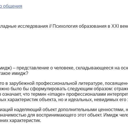
го общения
ладные исследования // Психология образования в XXI веке
мидж) – представление о человеке, складыва­ющееся на ос
 такое имидж?
то в зарубежной профессиональной литерату­ре, посвяще
можно было бы сформулировать следующим образом: отражен
о означает, что термин «image» про­фессионалами интерпре
ых характеристик объекта, но и идеальных, невидимых его 
оциаций наделяющий объект дополнительными ценностями, 
значимостью для воспринимающего этот объект. Имидж чело
них характеристик.