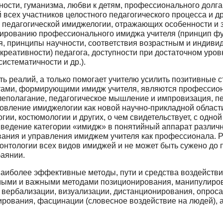
сти, гуманизма, любви к детям, профессионального долга, 
всех участников целостного педагогического про­цесса и др.
 педагогической имиджелогии, отражающих особенности и з
ированию профессионального имиджа учителя (принцип фун
я, принципы научности, соответствия возрастным и индиви
(креативности) педагога, доступности при достаточном уровн
истематичности и др.).
ь реалий, а только помогает учителю усилить позитивные 
ами, формирующими имидж учителя, являются профессионал
леполагание, педагогическое мышление и импрови­зация, п
ов­ление имиджелогии как новой научно-прикладной области
гии, костюмологии и других, о чем свиде­тельствует, с одн
 введение категории «имидж» в понятийный аппарат различн
ния и управления имид­жем учителя как профессионала. Р
в онтологии всех видов имиджей и не может быть сужено д
баянии.
аиболее эффективные методы, пути и сред­ства воздействи
мыми и важными методами позиционирования, манипулиров
вербализации, визуализации, дистанционирования, опрос
ирования, фасцинации (словесное воздействие на людей), 