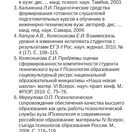
в вузе: дис. ... канд. психол. наук. Тамбов, 2003.
Калинкина Л.И.
Педагогические средства
формирования готовности слушателей
подготовительных курсов к обучению в
инженерно-техническом вузе: автореф. дис. …
канд. пед. наук. Самара, 2004.
Капцов А.В., Колесникова Е.И.
Взаимосвязь
уровня и изменения интеллекта студентов с
результа­тами ЕГЭ // Рос. науч. журнал. 2010. №
4 (17). С. 108–115.
Колесникова Е.И.
Проблемы оценки
сформированности компетентности студента
технического вуза // Психология образования:
социокультурный ресурс национальной
образовательной инициативы «Наша новая
школа»: матер. VI Всерос. науч.-практ. конф. М.:
ФПОР, 2010. С. 75–76.
Меркулова О.П.
Психологическое
сопровождение обеспечения качества высшего
образования как цель работы психологической
службы вуза //Психология и современное
российское образование: материалы IV Всерос.
съезда психологов образования России. М.,
2008. С. 118–119.