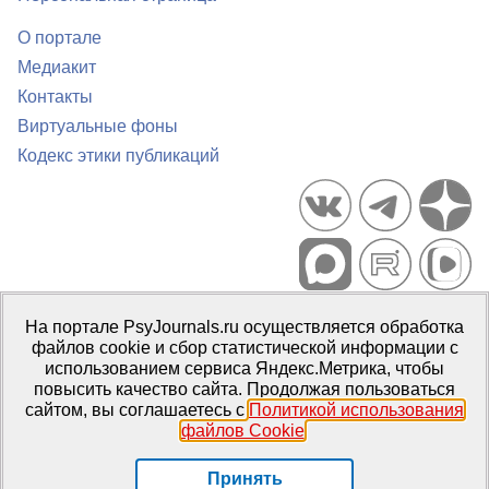
О портале
Медиакит
Контакты
Виртуальные фоны
Кодекс этики публикаций
Портал психологических изданий PsyJournals.ru, 2007–2026
На портале PsyJournals.ru осуществляется обработка
Правила использования материалов
файлов cookie и сбор статистической информации с
Свидетельство регистрации СМИ
Эл № ФС77-66447 от 14 июля
использованием сервиса Яндекс.Метрика, чтобы
2016 г.
повысить качество сайта. Продолжая пользоваться
сайтом, вы соглашаетесь с
Политикой использования
Издатель:
ФГБОУ ВО МГППУ
файлов Cookie
.
Репозиторий открытого доступа
Принять