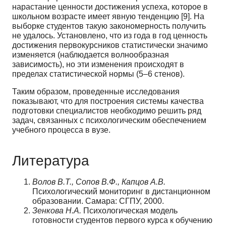
нарастание ценности достижения успеха, которое в
школьном возрасте имеет явную тенденцию [9]. На
выборке студентов такую закономерность по­лучить
не удалось. Установлено, что из года в год ценность
достижения первокурсников статисти­чески значимо
изменяется (наблюдается волнообразная
зависимость), но эти изменения происхо­дят в
пределах статистической нормы (5–6 стенов).
Таким образом, проведенные исследования
показывают, что для построения системы качест­ва
подготовки специалистов необходимо решить ряд
задач, связанных с психологическим обеспе­чением
учебного процесса в вузе.
Литература
Волов В.Т., Сопов В.Ф., Капцов А.В.
Психологический мониторинг в дистанционном
образовании. Самара: СГПУ, 2000.
Зенкова Н.А.
Психологическая модель
готовности студентов первого курса к обучению