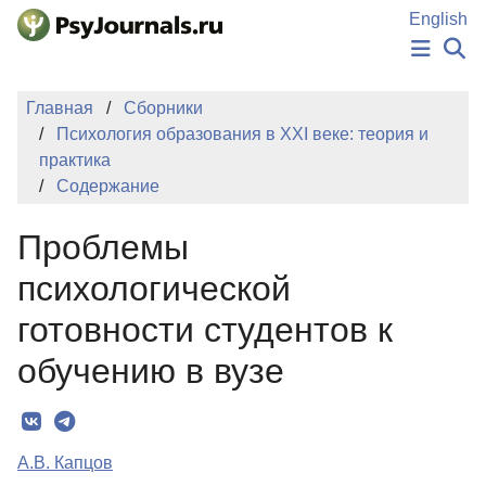
Перейти к основному содержанию
English
НОВОСТИ
Главная
Сборники
ИЗДАНИЯ
Психология образования в XXI веке: теория и
АВТОРЫ
практика
ПОДАТЬ РУКОПИСЬ
Содержание
БАЗА ЗНАНИЙ
КЛЮЧЕВЫЕ СЛОВА
Проблемы
Регистрация
Вход
психологической
готовности студентов к
обучению в вузе
А.В. Капцов