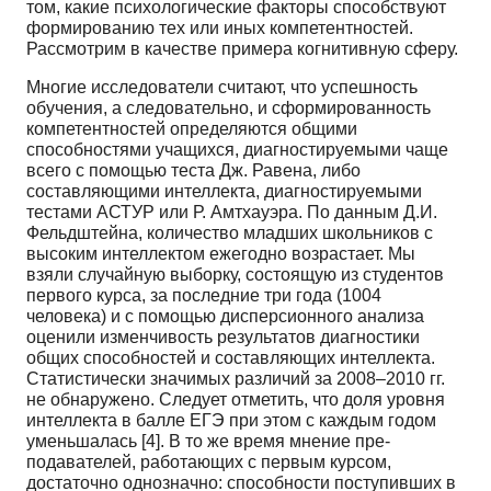
том, какие психологические факторы спо­собствуют
формированию тех или иных компетентностей.
Рассмотрим в качестве примера когни­тивную сферу.
Многие исследователи считают, что успешность
обучения, а следовательно, и сформирован­ность
компетентностей определяются общими
способностями учащихся, диагностируемыми чаще
всего с помощью теста Дж. Равена, либо
составляющими интеллекта, диагностируемыми
тестами АСТУР или Р. Амтхауэра. По данным Д.И.
Фельдштейна, количество младших школьников с
вы­соким интеллектом ежегодно возрастает. Мы
взяли случайную выборку, состоящую из студентов
первого курса, за последние три года (1004
человека) и с помощью дисперсионного анализа
оцени­ли изменчивость результатов диагностики
общих способностей и составляющих интеллекта.
Ста­тистически значимых различий за 2008–2010 гг.
не обнаружено. Следует отметить, что доля уров­ня
интеллекта в балле ЕГЭ при этом с каждым годом
уменьшалась [4]. В то же время мнение пре­
подавателей, работающих с первым курсом,
достаточно однозначно: способности поступивших в