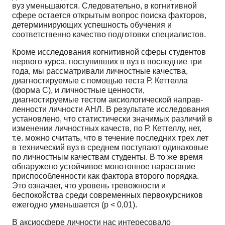
вуз уменьшаются. Следовательно, в когнитивной
сфере остается открытым вопрос поиска факто­ров,
детерминирующих успешность обучения и
соответственно качество подготовки специалистов.
Кроме исследования когнитивной сферы студентов
первого курса, поступивших в вуз в по­следние три
года, мы рассматривали личностные качества,
диагностируемые с помощью теста Р. Кеттелла
(форма С), и личностные ценности,
диагностируемые тестом аксиологической направ­
ленности личности АНЛ. В результате исследования
установлено, что статистически значимых раз­личий в
изменении личностных качеств, по Р. Кеттеллу, нет,
т.е. можно считать, что в течение по­следних трех лет
в технический вуз в среднем поступают одинаковые
по личностным качествам студенты. В то же время
обнаружено устойчивое монотонное нарастание
приспособленности как фактора второго порядка.
Это означает, что уровень тревожности и
беспокойства среди современ­ных первокурсников
ежегодно уменьшается (p < 0,01).
В аксиосфере личности нас интересовало