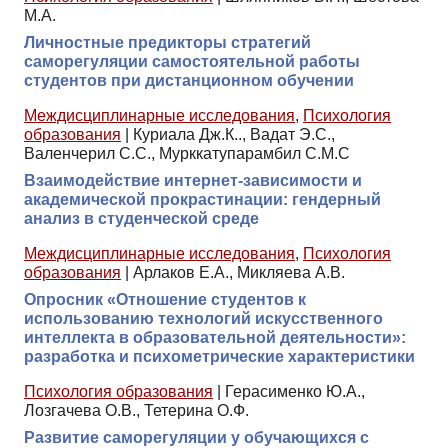
М.А.
Личностные предикторы стратегий
саморегуляции самостоятельной работы
студентов при дистанционном обучении
Междисциплинарные исследования
,
Психология
образования
|
Куриала Дж.К.., Вадат Э.С.,
Валенчерил С.С., Мурккатупарамбил С.М.С
Взаимодействие интернет-зависимости и
академической прокрастинации: гендерный
анализ в студенческой среде
Междисциплинарные исследования
,
Психология
образования
|
Арлаков Е.А., Микляева А.В.
Опросник «Отношение студентов к
использованию технологий искусственного
интеллекта в образовательной деятельности»:
разработка и психометрические характеристики
Психология образования
|
Герасименко Ю.А.,
Лозгачева О.В., Тетерина О.Ф.
Развитие саморегуляции у обучающихся с