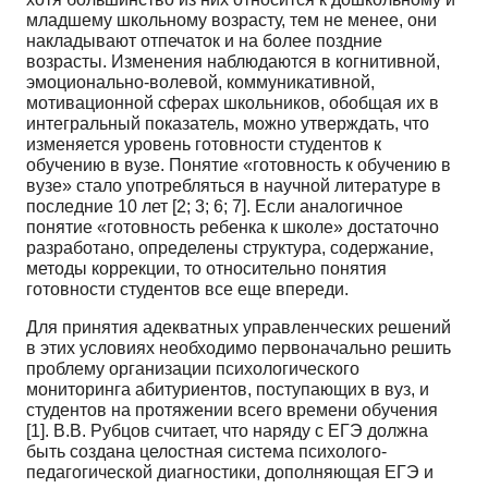
младшему школьному воз­расту, тем не менее, они
накладывают отпечаток и на более поздние
возрасты. Изменения наблю­даются в когнитивной,
эмоционально-волевой, коммуникативной,
мотивационной сферах школь­ников, обобщая их в
интегральный показатель, можно утверждать, что
изменяется уровень готов­ности студентов к
обучению в вузе. Понятие «готовность к обучению в
вузе» стало употребляться в научной литературе в
последние 10 лет [2; 3; 6; 7]. Если аналогичное
понятие «готовность ребен­ка к школе» достаточно
разработано, определены структура, содержание,
методы коррекции, то от­носительно понятия
готовности студентов все еще впереди.
Для принятия адекватных управленческих решений
в этих условиях необходимо первона­чально решить
проблему организации психологического
мониторинга абитуриентов, поступаю­щих в вуз, и
студентов на протяжении всего времени обучения
[1]. В.В. Рубцов считает, что наря­ду с ЕГЭ должна
быть создана целостная система психолого-
педагогической диагностики, допол­няющая ЕГЭ и