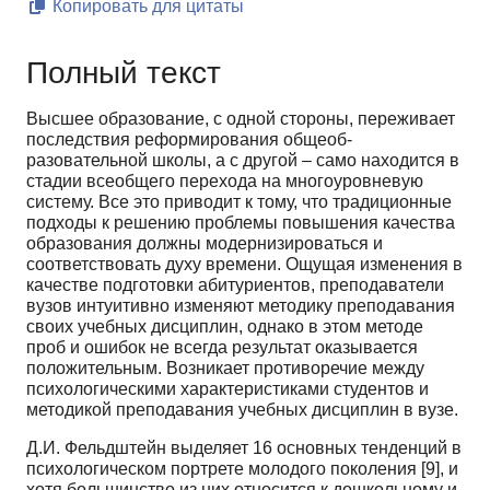
Копировать для цитаты
Полный текст
Высшее образование, с одной стороны, переживает
последствия реформирования общеоб­
разовательной школы, а с другой – само находится в
стадии всеобщего перехода на многоуровне­вую
систему. Все это приводит к тому, что традиционные
подходы к решению проблемы повыше­ния качества
образования должны модернизироваться и
соответствовать духу времени. Ощущая изменения в
качестве подготовки абитуриентов, преподаватели
вузов интуитивно изменяют мето­дику преподавания
своих учебных дисциплин, однако в этом методе
проб и ошибок не всегда ре­зультат оказывается
положительным. Возникает противоречие между
психологическими характе­ристиками студентов и
методикой преподавания учебных дисциплин в вузе.
Д.И. Фельдштейн выделяет 16 основных тенденций в
психологическом портрете молодого поколения [9], и
хотя большинство из них относится к дошкольному и