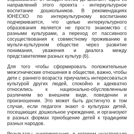
направлений этого проекта - интер­культурное
воспитание дошкольников. В рекомендациях
ЮНЕСКО по ин­теркультурному воспитанию
подчеркивается, что целью интеркультурного
образования является не просто знакомство с
разными культурами, а пере­ход от пассивного
сосуществования к совместному проживанию в
мульти-культурном обществе через развитие
понимания, уважения и диалога меж­ду
представителями разных культур (6).
Для того чтобы сформировать положительные
межэтнические отно­шения в обществе, важно, чтобы
дети с раннего возраста приучались ин­тересоваться
культурой других людей, спокойно и адекватно
относились к национально-обусловленным
различиям во внешнем виде, поведении и
произношении. Это может быть достигнуто в том
случае, если педагоги знают о культурах детей,
посещающих дошкольное учреждение, и органи­зуют
в разных формах приобщение детей к традициям
разных народов.
Результаты анкетирования, в котором участвовало