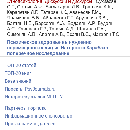
Этнопсихология
,
Дискуссии и дискурсы
|
Сукиасян
С.Г., Согоян А.Ф., Багдасарян Л.В., Григорян А.К.,
Карапетян Л.Г., Татарян К.К., Аванесян Г.М.,
Ярамишян В.Б., Айрапетян Г.Г., Арутюнян З.В.,
Баятян Н.Е., Барсегян А.А., Бадалян А.Р., Будоян
А.С., Оганисян Г.Р., Тоноян А.Д., Шагинян Г.А.,
Симонян А.В., Авагян А.В., Есаян В.С., Макарян Т.С.
Психическое здоровье вынужденно
перемещенных лиц из Нагорного Карабаха:
поперечное исследование
ТОП-20 статей
ТОП-20 книг
База знаний
Проекты PsyJournals.ru
История журналов МГППУ
Партнеры портала
Информационное спонсорство
Приглашаем издателей