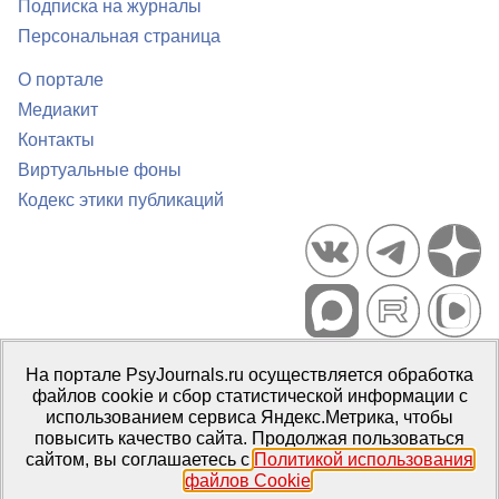
Подписка на журналы
Персональная страница
О портале
Медиакит
Контакты
Виртуальные фоны
Кодекс этики публикаций
Портал психологических изданий PsyJournals.ru, 2007–2026
На портале PsyJournals.ru осуществляется обработка
Правила использования материалов
файлов cookie и сбор статистической информации с
Свидетельство регистрации СМИ
Эл № ФС77-66447 от 14 июля
использованием сервиса Яндекс.Метрика, чтобы
2016 г.
повысить качество сайта. Продолжая пользоваться
сайтом, вы соглашаетесь с
Политикой использования
Издатель:
ФГБОУ ВО МГППУ
файлов Cookie
.