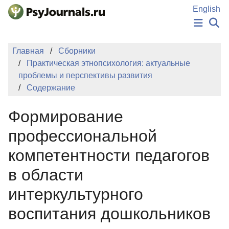
Перейти к основному содержанию
English
НОВОСТИ
Главная
Сборники
ИЗДАНИЯ
Практическая этнопсихология: актуальные
АВТОРЫ
проблемы и перспективы развития
ПОДАТЬ РУКОПИСЬ
Содержание
БАЗА ЗНАНИЙ
КЛЮЧЕВЫЕ СЛОВА
Формирование
Регистрация
Вход
профессиональной
компетентности педагогов
в области
интеркультурного
воспитания дошкольников