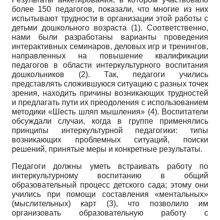
более 150 педагогов, показали, что многие из них
испытывают трудности в организации этой ра­боты с
детьми дошкольного возраста (1). Соответственно,
нами были раз­работаны варианты проведения
интерактивных семинаров, деловых игр и тренингов,
направленных на повышение квалификации
педагогов в об­ласти интеркультурного воспитания
дошкольников (2). Так, педагоги учи­лись
представлять сложившуюся ситуацию с разных точек
зрения, нахо­дить причины возникающих трудностей
и предлагать пути их преодоления с использованием
методики «Шесть шляп мышления» (4). Воспитатели
об­суждали случаи, когда в группе применялись
принципы интеркультурной педагогики: типы
возникающих проблемных ситуаций, поиски
решений, принятые меры и конкретные результаты.
Педагоги должны уметь встраивать работу по
интеркультурному вос­питанию в общий
образовательный процесс детского сада; этому они
учи­лись при помощи составления «ментальных»
(мыслительных) карт (3), что позволило им
организовать образовательную работу с