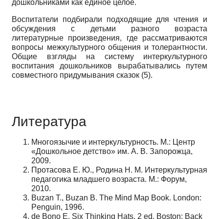
дошкольниками как единое целое.
Воспитатели подбирали подходящие для чтения и
обсуждения с деть­ми разного возраста
литературные произведения, где рассматриваются
во­просы межкультурного общения и толерантности.
Общие взгляды на систе­му интеркультурного
воспитания дошкольников вырабатывались путем
со­вместного придумывания сказок (5).
Литература
Многоязычие и интеркультурность. М.: Центр
«Дошкольное детство» им. А. В. Запорожца,
2009.
Протасова Е. Ю., Родина Н. М. Интеркультурная
педагогика младшего возраста. М.: Форум,
2010.
Buzan Т., Buzan B. The Mind Map Book. London:
Penguin, 1996.
de Bono E. Six Thinking Hats. 2 ed. Boston: Back