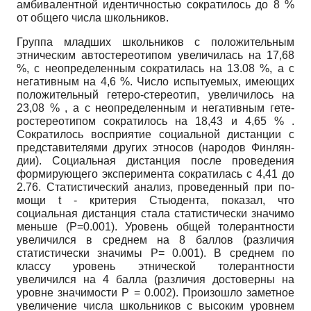
амбивалентной идентичностью сократилось до 8 %
от об­щего числа школьников.
Группа младших школьников с положительным
этническим автостереоти­пом увеличилась на 17,68
%, с неопределенным сократилась на 13.08 %, а с
негативным на 4,6 %. Число испытуемых, имеющих
положительный гетеро-стереотип, увеличилось на
23,08 % , а с неопределенным и негативным гете-
ростереотипом сократилось на 18,43 и 4,65 % .
Сократилось восприятие со­циальной дистанции с
представителями других этносов (народов Финлян­
дии). Социальная дистанция после проведения
формирующего эксперимен­та сократилась с 4,41 до
2.76. Статистический анализ, проведенный при по­
мощи t - критерия Стьюдента, показал, что
социальная дистанция стала ста­тистически значимо
меньше (P=0.001). Уровень общей толерантности
увели­чился в среднем на 8 баллов (различия
статистически значимы P= 0.001). В среднем по
классу уровень этнической толерантности
увеличился на 4 бал­ла (различия достоверны на
уровне значимости P = 0.002). Произошло за­метное
увеличение числа школьников с высоким уровнем