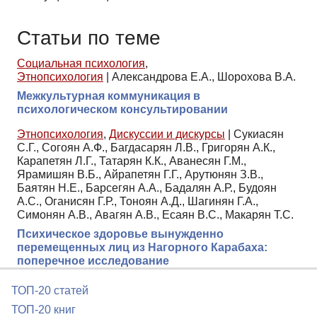
Статьи по теме
Социальная психология
,
Этнопсихология
|
Александрова Е.А., Шорохова В.А.
Межкультурная коммуникация в
психологическом консультировании
Этнопсихология
,
Дискуссии и дискурсы
|
Сукиасян
С.Г., Согоян А.Ф., Багдасарян Л.В., Григорян А.К.,
Карапетян Л.Г., Татарян К.К., Аванесян Г.М.,
Ярамишян В.Б., Айрапетян Г.Г., Арутюнян З.В.,
Баятян Н.Е., Барсегян А.А., Бадалян А.Р., Будоян
А.С., Оганисян Г.Р., Тоноян А.Д., Шагинян Г.А.,
Симонян А.В., Авагян А.В., Есаян В.С., Макарян Т.С.
Психическое здоровье вынужденно
перемещенных лиц из Нагорного Карабаха:
поперечное исследование
ТОП-20 статей
ТОП-20 книг