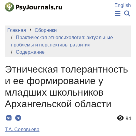
Перейти к основному содержанию
English
НОВОСТИ
Главная
Сборники
ИЗДАНИЯ
Практическая этнопсихология: актуальные
АВТОРЫ
проблемы и перспективы развития
ПОДАТЬ РУКОПИСЬ
Содержание
БАЗА ЗНАНИЙ
КЛЮЧЕВЫЕ СЛОВА
Этническая толерантность
Регистрация
Вход
и ее формирование у
младших школьников
Архангельской области
94
Т.А. Соловьева