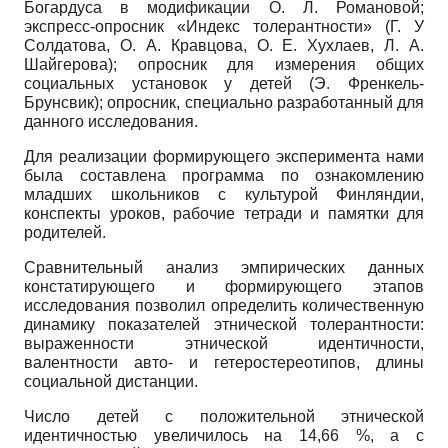
Богар­дуса в модификации О. Л. Романовой;
экспресс-опросник «Индекс толерант­ности» (Г. У
Солдатова, О. А. Кравцова, О. Е. Хухлаев, Л. А.
Шайгерова); опросник для измерения общих
социальных установок у детей (Э. Френкель-
Брунсвик); опросник, специально разработанный для
данного исследования.
Для реализации формирующего эксперимента нами
была составлена программа по ознакомлению
младших школьников с культурой Финлян­дии,
конспекты уроков, рабочие тетради и памятки для
родителей.
Сравнительный анализ эмпирических данных
констатирующего и форми­рующего этапов
исследования позволил определить количественную
динамику показателей этнической толерантности:
выраженности этнической идентично­сти,
валентности авто- и гетеростереотипов, длины
социальной дистанции.
Число детей с положительной этнической
идентичностью увеличилось на 14,66 %, а с