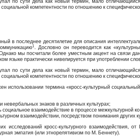
упал по сути дела как новый термин, мало отличающийся
 социальной компетентности по отношению к специфической
нный в последнее десятилетие для описания интеллектуал
1
коммуникацию
. Дословно он переводится как «культурный и
 Однако мы посчитали более уместным акцент на связи да
ском языке практически нивелируется при употреблении сло
упал по сути дела как новый термин, мало отличающийся
 социальной компетентности по отношению к специфической
жен использовании термина «кросс-культурный социальный
 невербальных знаков в различных культурах;
ь социальное взаимодействие в процессе межкультурной к
турном взаимодействии, посредством понимания других ку
их исследований кросс-культурного взаимодействия, от 
рная эмпатия (или этнорелятивизм по М. Беннету).