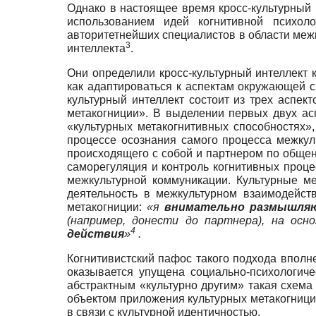
Однако в настоящее время кросс-культурный 
использованием идей когнитивной психолог
авторитетнейших специалистов в области меж
3
интеллекта
.
Они определили кросс-культурный интеллект
как адаптироваться к аспектам окружающей с
культурный интеллект состоит из трех аспект
метакогниции». В выделении первых двух асп
«культурных метакогнитивных способностях»
процессе осознания самого процесса межку
происходящего с собой и партнером по общен
саморегуляция и контроль когнитивных проце
межкультурной коммуникации. Культурные м
деятельность в межкультурном взаимодейств
метакогниции:
«я
внимательно размышля
(например, донести до партнера), на осн
4
действия
»
.
Когнитивистский пафос такого подхода вполне
оказывается упущена социально-психологич
абстрактным «культурно другим» такая схема
объектом приложения культурных метакогниций
в связи с культурной идентичностью.