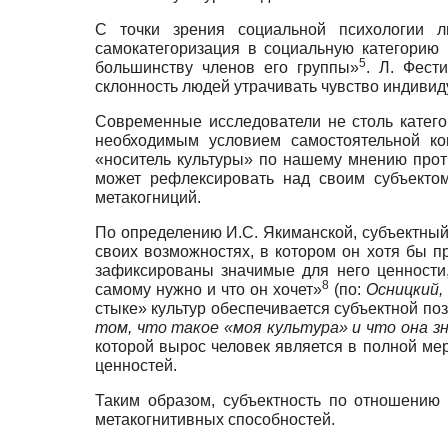
С точки зрения социальной психологии л
самокатегоризация в социальную категорию 
5
большинству членов его группы»
. Л. Фест
склонность людей утрачивать чувство индивид
Современные исследователи не столь категор
необходимым условием самостоятельной ком
«носитель культуры» по нашему мнению проти
может рефлексировать над своим субъектом
метакогниций.
По определению И.С. Якиманской, субъектный 
своих возможностях, в котором он хотя бы п
зафиксированы значимые для него ценности,
8
самому нужно и что он хочет»
(по:
Осницкий,
стыке» культур обеспечивается субъектной по
том, что такое «моя культура» и что она з
которой вырос человек является в полной мер
ценностей.
Таким образом, субъектность по отношению 
метакогнитивных способностей.