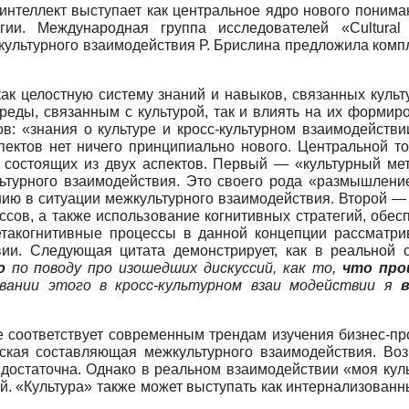
интеллект выступает как центральное ядро нового поним
ии. Международная группа исследователей «Cultural i
культурного взаимодействия Р. Брислина предложила компл
 как целостную систему знаний и навыков, связанных кул
реды, связанным с культурой, так и влиять на их формиро
ов: «знания о культуре и кросс-культурном взаимодейств
ектов нет ничего принципиально нового. Центральной точ
, состоящих из двух аспектов. Первый — «культурный м
льтурного взаимодействия. Это своего рода «размышлени
ию в ситуации межкультурного взаимодействия. Второй — 
ссов, а также использование когнитивных стратегий, об
етакогнитивные процессы в данной концепции рассматри
ии. Следующая цитата демонстрирует, как в реальной с
ю
по поводу про
изошедших дискуссий, как то,
что про
овании этого в кросс
-
культурном взаи
модействии я
 соответствует современным трендам изучения бизнес-про
еская составляющая межкультурного взаимодействия. Воз
 достаточна. Однако в реальном взаимодействии «моя куль
. «Культура» также может выступать как интернализованн