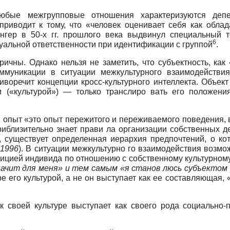
юбые межгрупповые отношения характеризуются депер
приводит к тому, что «человек оценивает себя как облад
ингер в 50-х гг. прошлого века выдвинул специальный
6
уальной ответственности при идентификации с группой
.
ичны. Однако нельзя не заметить, что субъектность, как
муникации в ситуации межкультурного взаимодействия
воречит концепции кросс-культурного интеллекта. Объект 
 («культурой») — только транслиро вать его положения
опыт «это опыт пережитого и переживаемого поведения, в
риблизительно знает прави ла организации собственных д
 существует определенная иерархия предпочтений, о кото
 1996
). В ситуации межкультурно го взаимодействия возмо
зицией индивида по отношению с собственному культурному
начит для меня» и тем самым «я станов
люсь субъектом 
е его культурой, а не он выступает как ее составляющая
к своей культуре выступает как своего рода социально-п