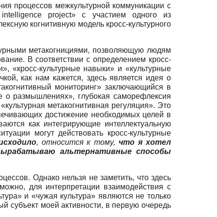
ания процессов межкультурной коммуникации с
ntelligence project» с участием одного из
ексную когнитивную модель кросс-культурного
ьтурными метакогнициями, позволяющую людям
вание. В соответствии с определением кросс-
ии», «кросс-культурные навыки» и «культурные
кой, как нам кажется, здесь является идея о
етакогнитивный мониторинг» заключающийся в
е о размышлениях», глубокая саморефлексия
«культурная метакогнитивная регуляция». Это
еспечивающих достижение необходимых целей в
ваются как интегрирующие интеллектуальную
итуации могут действовать кросс-культурные
исходило
, относится к тому,
что я хотел
вырабатываю альтернативные способы
цессов. Однако нельзя не заметить, что здесь
можно, для интерпретации взаимодействия с
тура» и «чужая культура» являются не только
ый субъект моей активности, в первую очередь