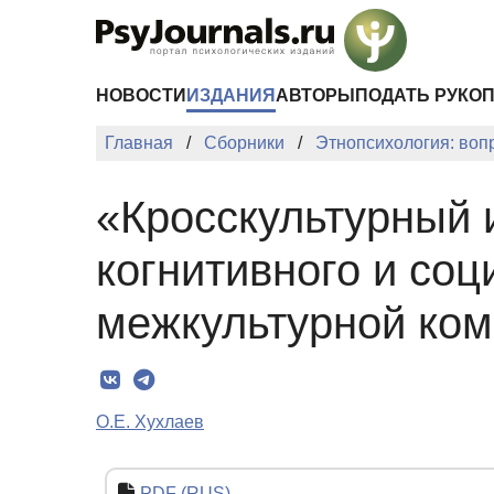
Перейти к основному содержанию
НОВОСТИ
ИЗДАНИЯ
АВТОРЫ
ПОДАТЬ РУКО
Главная
Сборники
Этнопсихология: воп
«Кросскультурный и
когнитивного и соц
межкультурной ко
О.Е. Хухлаев
PDF (RUS)