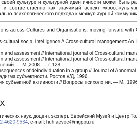
 своей культуре и культурной идентичности может быть 
» и соответственно как значимый аспект «кросс-культур
ально-психологического подхода к межкультурной коммуник
ions across Cultures and Organisations: moving forward with Cu
-cultural social intelligence // Cross-cultural management: An I
in and assessment // International journal of Cross-cultural ma
in and assessment // International journal of Cross-cultural man
ений. — М.,2008. — с.128.
equences of deindividuation in a group // Journal of Abnorma
адигма субъектности. Ростов н/Д, 1996.
субъектной активности // Вопросы психологии. — М., 1996.
х
ических наук, доцент, эксперт, Еврейский Музей и Центр Т
002-4620-9534
, e-mail: huhlaevoe@mgppu.ru