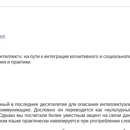
гия
теллект»: на пути к интеграции когнитивного и социальноп
ии и практики.
нный в последнее десятилетие для описания интеллектуал
муникацию. Дословно он переводится как «культурный инт
 Однако мы посчитали более уместным акцент на связи да
ском языке практически нивелируется при употреблении сло