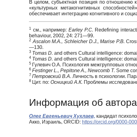
В целом, субъектная позиция по отношению к
«культурных метакогнитивных способностей
обеспечивает интеграцию когнитивного и соци
1
см., например:
Earley P.C.
Redefining interact
behaviour, 2002, 24: 271—99.
2
Ascalon M.A., Schleicher D.J., Marise P.B.
Cross
—130.
3
Tomas D.
and others Cultural intelligence: doma
4
Tomas D.
and others Cultural intelligence: doma
5
Гулевич О.А. Психология межгрупповых отнош
6
Festinger L., Pepitone A., Newcomb T.
Some cons
7
Петровский В.А
. Личность в психологии. Пар
8
Цит. по:
Осницкий А.К.
Проблемы исследования 
Информация об автора
Олег Евгеньевич Хухлаев,
кандидат психолог
Акко, Израиль, ORCID:
https://orcid.org/0000-0