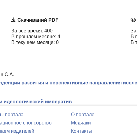
Скачиваний PDF
За все время: 400
За
В прошлом месяце: 4
В 
В текущем месяце: 0
В 
н С.А.
нденции развития и перспективные направления иссл
и идеологический императив
ы портала
О портале
ционное спонсорство
Медиакит
аем издателей
Контакты