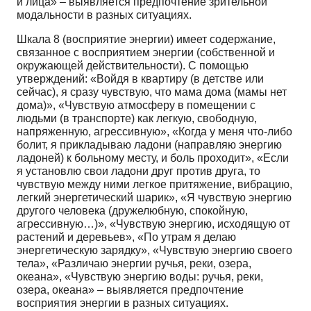
и лица» – выявляется предпочтение зрительной
модальности в разных ситуациях.
Шкала 8 (восприятие энергии) имеет содержание,
связанное с восприятием энергии (собственной и
окружающей действительности). С помощью
утверждений: «Войдя в квартиру (в детстве или
сейчас), я сразу чувствую, что мама дома (мамы нет
дома)», «Чувствую атмосферу в помещении с
людьми (в транспорте) как легкую, свободную,
напряженную, агрессивную», «Когда у меня что-либо
болит, я прикладываю ладони (направляю энергию
ладоней) к больному месту, и боль проходит», «Если
я установлю свои ладони друг против друга, то
чувствую между ними легкое притяжение, вибрацию,
легкий энергетический шарик», «Я чувствую энергию
другого человека (дружелюбную, спокойную,
агрессивную…)», «Чувствую энергию, исходящую от
растений и деревьев», «По утрам я делаю
энергетическую зарядку», «Чувствую энергию своего
тела», «Различаю энергии ручья, реки, озера,
океана», «Чувствую энергию воды: ручья, реки,
озера, океана» – выявляется предпочтение
восприятия энергии в разных ситуациях.