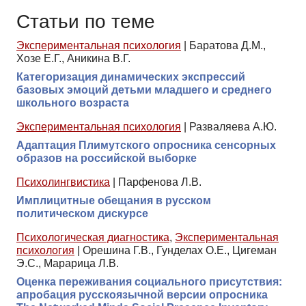
Статьи по теме
Экспериментальная психология
|
Баратова Д.М.,
Хозе Е.Г., Аникина В.Г.
Категоризация динамических экспрессий
базовых эмоций детьми младшего и среднего
школьного возраста
Экспериментальная психология
|
Разваляева А.Ю.
Адаптация Плимутского опросника сенсорных
образов на российской выборке
Психолингвистика
|
Парфенова Л.В.
Имплицитные обещания в русском
политическом дискурсе
Психологическая диагностика
,
Экспериментальная
психология
|
Орешина Г.В., Гунделах О.Е., Цигеман
Э.С., Марарица Л.В.
Оценка переживания социального присутствия:
апробация русскоязычной версии опросника