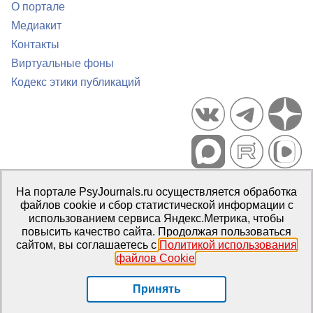
О портале
Медиакит
Контакты
Виртуальные фоны
Кодекс этики публикаций
Портал психологических изданий PsyJournals.ru, 2007–2026
На портале PsyJournals.ru осуществляется обработка
Правила использования материалов
файлов cookie и сбор статистической информации с
Свидетельство регистрации СМИ
Эл № ФС77-66447 от 14 июля
использованием сервиса Яндекс.Метрика, чтобы
2016 г.
повысить качество сайта. Продолжая пользоваться
сайтом, вы соглашаетесь с
Политикой использования
Издатель:
ФГБОУ ВО МГППУ
файлов Cookie
.
Репозиторий открытого доступа
Принять