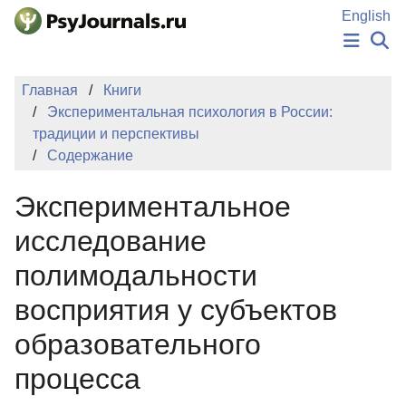
Перейти к основному содержанию
English
НОВОСТИ
Главная
Книги
ИЗДАНИЯ
Экспериментальная психология в России:
АВТОРЫ
традиции и перспективы
ПОДАТЬ РУКОПИСЬ
Содержание
БАЗА ЗНАНИЙ
КЛЮЧЕВЫЕ СЛОВА
Экспериментальное
Регистрация
Вход
исследование
полимодальности
восприятия у субъектов
образовательного
процесса