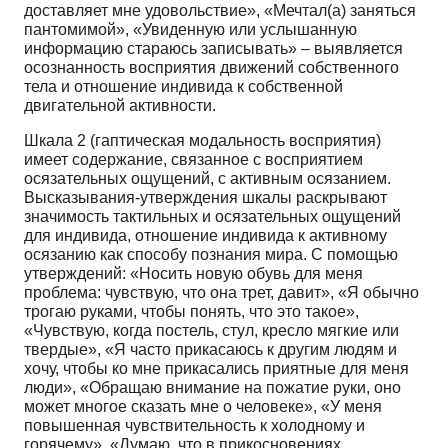
доставляет мне удовольствие», «Мечтал(а) заняться
пантомимой», «Увиденную или услышанную
информацию стараюсь записывать» – выявляется
осознанность восприятия движений собственного
тела и отношение индивида к собственной
двигательной активности.
Шкала 2 (гаптическая модальность восприятия)
имеет содержание, связанное с восприятием
осязательных ощущений, с активным осязанием.
Высказывания-утверждения шкалы раскрывают
значимость тактильных и осязательных ощущений
для индивида, отношение индивида к активному
осязанию как способу познания мира. С помощью
утверждений: «Носить новую обувь для меня
проблема: чувствую, что она трет, давит», «Я обычно
трогаю руками, чтобы понять, что это такое»,
«Чувствую, когда постель, стул, кресло мягкие или
твердые», «Я часто прикасаюсь к другим людям и
хочу, чтобы ко мне прикасались приятные для меня
люди», «Обращаю внимание на пожатие руки, оно
может многое сказать мне о человеке», «У меня
повышенная чувствительность к холодному и
горячему», «Думаю, что в прикосновениях