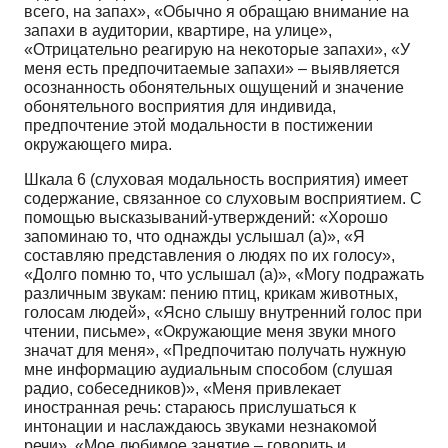
всего, на запах», «Обычно я обращаю внимание на
запахи в аудитории, квартире, на улице»,
«Отрицательно реагирую на некоторые запахи», «У
меня есть предпочитаемые запахи» – выявляется
осознанность обонятельных ощущений и значение
обонятельного восприятия для индивида,
предпочтение этой модальности в постижении
окружающего мира.
Шкала 6 (слуховая модальность восприятия) имеет
содержание, связанное со слуховым восприятием. С
помощью высказываний-утверждений: «Хорошо
запоминаю то, что однажды услышал (а)», «Я
составляю представления о людях по их голосу»,
«Долго помню то, что услышал (а)», «Могу подражать
различным звукам: пению птиц, крикам животных,
голосам людей», «Ясно слышу внутренний голос при
чтении, письме», «Окружающие меня звуки много
значат для меня», «Предпочитаю получать нужную
мне информацию аудиальным способом (слушая
радио, собеседников)», «Меня привлекает
иностранная речь: стараюсь прислушаться к
интонации и наслаждаюсь звуками незнакомой
речи», «Мое любимое занятие – говорить и