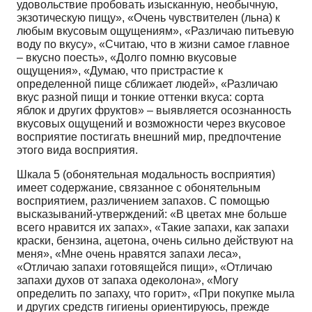
удовольствие пробовать изысканную, необычную,
экзотическую пищу», «Очень чувствителен (льна) к
любым вкусовым ощущениям», «Различаю питьевую
воду по вкусу», «Считаю, что в жизни самое главное
– вкусно поесть», «Долго помню вкусовые
ощущения», «Думаю, что пристрастие к
определенной пище сближает людей», «Различаю
вкус разной пищи и тонкие оттенки вкуса: сорта
яблок и других фруктов» – выявляется осознанность
вкусовых ощущений и возможности через вкусовое
восприятие постигать внешний мир, предпочтение
этого вида восприятия.
Шкала 5 (обонятельная модальность восприятия)
имеет содержание, связанное с обонятельным
восприятием, различением запахов. С помощью
высказываний-утверждений: «В цветах мне больше
всего нравится их запах», «Такие запахи, как запахи
краски, бензина, ацетона, очень сильно действуют на
меня», «Мне очень нравятся запахи леса»,
«Отличаю запахи готовящейся пищи», «Отличаю
запахи духов от запаха одеколона», «Могу
определить по запаху, что горит», «При покупке мыла
и других средств гигиены ориентируюсь, прежде