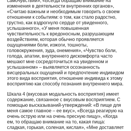
самочувствии», «Всегда обращаю внимание на
изменения в деятельности внутренних органов»,
«Считаю важным и необходимым говорить о своем
отношении к событиям: о том, как стало радостно,
грустно, как вздрогнуло сердце от увиденного,
услышанного», «У меня повышенная
чувствительность к вредоносным, разрушающим
воздействиям, которая обычно проявляется
ощущениями боли, изжоги, тошноты,
головокружения, зуда, онемения», «Чувство боли,
голода, апатии, внутреннего дискомфорта часто
мешают мне сосредоточиться на увиденном и
услышанном» – выявляется осознанность
висцеральных ощущений и предпочтение индивидом
этого вида восприятия, отношение индивида к этому
восприятию как способу познания внутреннего мира.
Шкала 4 (вкусовая модальность восприятия) имеет
содержание, связанное с вкусовым восприятием. С
помощью высказываний-утверждений: «В пище для
меня самое главное – ее вкус», «Всегда реагирую на
очень острую или на очень пресную пищу», «Когда
ем, то обращаю внимание на то, какая пища:
сладкая, горькая, соленая, кислая», «Мне доставляет