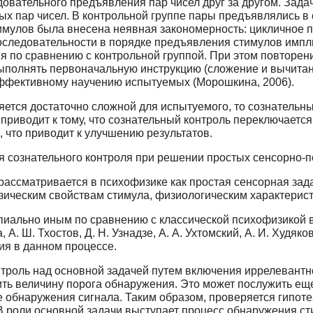
ледовательного предъявления пар чисел друг за другом. За
 пар чисел. В контрольной группе пары предъявлялись в с
имулов была внесена неявная закономерность: цикличное п
последовательности в порядке предъявления стимулов импли
 по сравнению с контрольной группой. При этом повторен
полнять первоначальную инструкцию (сложение и вычитание
эффективному научению испытуемых (Морошкина, 2006).
ляется достаточно сложной для испытуемого, то сознательн
 приводит к тому, что сознательный контроль переключаетс
 что приводит к улучшению результатов.
 сознательного контроля при решении простых сенсорно-п
ассматривается в психофизике как простая сенсорная зада
зическим свойствам стимула, физиологическим характерис
иально иным по сравнению с классической психофизикой в
 А. Ш. Тхостов, Д. Н. Узнадзе, А. А. Ухтомский, А. И. Худяк
я в данном процессе.
онтроль над основной задачей путем включения иррелеван
ть величину порога обнаружения. Это может послужить ещ
 обнаружения сигнала. Таким образом, проверяется гипотез
 роли основной задачи выступает процесс обнаружения ст