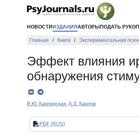
Перейти к основному содержанию
НОВОСТИ
ИЗДАНИЯ
АВТОРЫ
ПОДАТЬ РУКО
Главная
Книги
Экспериментальная психо
Эффект влияния ир
обнаружения стим
В.Ю. Карпинская
,
А.Д. Карпов
PDF (RUS)