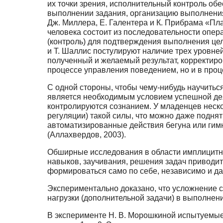
их точки зрения, исполнительный контроль о
выполнении задания, организацию выполнения
Дж. Миллера, Е. Галентера и К. Прибрама «П
человека состоит из последовательности опе
(контроль) для подтверждения выполнения цели
и Т. Шаллис постулируют наличие трех уровне
полученный и желаемый результат, корректиро
процессе управления поведением, но и в проце
С одной стороны, чтобы чему-нибудь научитьс
является необходимым условием успешной деят
контролируются сознанием. У младенцев неско
регуляции) такой силы, что можно даже подня
автоматизированные действия бегуна или гимна
(Аллахвердов, 2003).
Обширные исследования в области имплицитног
навыков, заучивания, решения задач приводит
формироваться само по себе, независимо и да
Экспериментально доказано, что усложнение 
нагрузки (дополнительной задачи) в выполнен
В эксперименте Н. В. Морошкиной испытуемые