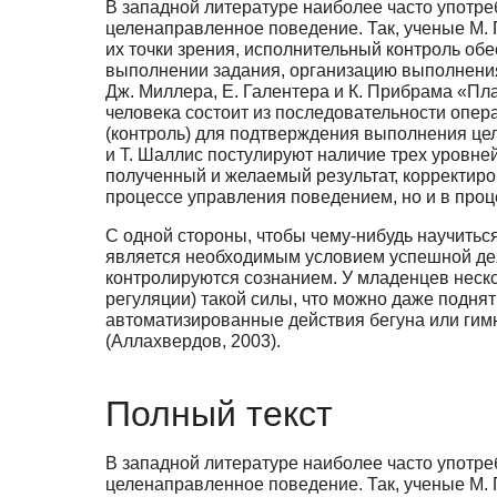
В западной литературе наиболее часто употр
целенаправленное поведение. Так, ученые М. 
их точки зрения, исполнительный контроль о
выполнении задания, организацию выполнения
Дж. Миллера, Е. Галентера и К. Прибрама «П
человека состоит из последовательности опе
(контроль) для подтверждения выполнения цели
и Т. Шаллис постулируют наличие трех уровне
полученный и желаемый результат, корректиро
процессе управления поведением, но и в проце
С одной стороны, чтобы чему-нибудь научитьс
является необходимым условием успешной деят
контролируются сознанием. У младенцев неско
регуляции) такой силы, что можно даже подня
автоматизированные действия бегуна или гимна
(Аллахвердов, 2003).
Полный текст
В западной литературе наиболее часто употр
целенаправленное поведение. Так, ученые М. 