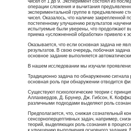
чисел от 1 до 9. Эксперимент состоял из пос
операции сложения и вычитания предъявленных
экспериментальной группе в предъявление ст
чисел. Оказалось, что наличие закрепленной 
постепенному улучшению результатов научения
испытуемые были уверены, что продолжают вы
приема «усложненной обработки» привело к 
Оказывается, что если основная задача не яв
результатов. В свою очередь, побочная задача
основное задание выполняется автоматически,
В нашем исследовании мы изучали проявления
Традиционно задача по обнаружению сигнала р
основная роль при обнаружении отводится фи
Существуют психологические теории с принцип
Аллахвердов, Д. Брунер, Дж. Гибсон, К. Коффка,
различными подходами выделяют роль сознани
Предполагается, что, снижая сознательный к
сенсорноперцептивных задач, например, снизи
теорий, выделяющих роль сознания в процессе
к улучшению выполнения основного задания. В