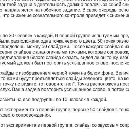
антной задачи в деятельность должно повлечь за собой сн
 направляется на побочное задание. В свою очередь, осно
, что снижение сознательного контроля приведет к снижен
 по 20 человек в каждой. В первой группе испытуемым пре
ыла расположена одна точка черного цвета. 50 точек разного
спределены между 50 слайдами. После каждого слайда с из
 серия слайдов с аналогичными точками, которые сопровож
редъявления белого слайда сказать, видел ли он точку, изо
туемый должен был повторить услышанное слово, после чего 
лайды с изображением черной точки на белом фоне. Велич
очками будут предъявляться слайды зеленого цвета, на ко
вы точку не видите, то говорите „нет“. Точка расположена п
 слух. Ваша задача повторить услышанное слово, а потом со
азбиты на две подгруппы по 10 человек в каждой.
 от эксперимента в первой группе, первые 50 слайдов с то
укового сопровождения.
е от эксперимента в первой группе, слайды со звуковым с