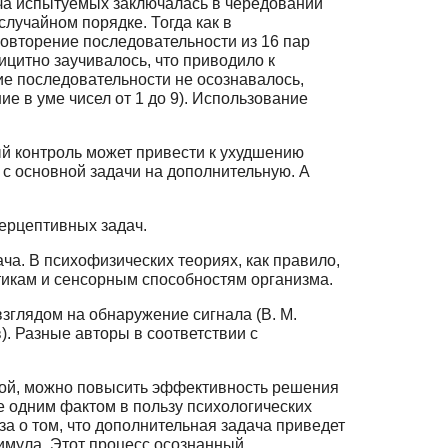
дача испытуемых заключалась в чередовании
лучайном порядке. Тогда как в
овторение последовательности из 16 пар
цитно заучивалось, что приводило к
ие последовательности не осознавалось,
 в уме чисел от 1 до 9). Использование
ый контроль может привести к ухудшению
я с основной задачи на дополнительную. А
ерцептивных задач.
ча. В психофизических теориях, как правило,
тикам и сенсорным способностям организма.
зглядом на обнаружение сигнала (В. М.
ов). Разные авторы в соответствии с
тной, можно повысить эффективность решения
е одним фактом в пользу психологических
а о том, что дополнительная задача приведет
имула. Этот процесс осознанный,