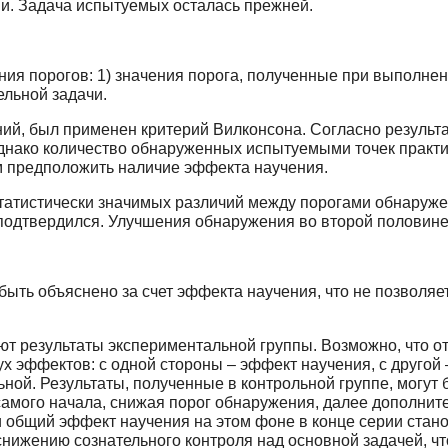
и. Задача испытуемых осталась прежней.
ния порогов: 1) значения порога, полученные при выполнен
ельной задачи.
ний, был применен критерий Вилконсона. Согласно результа
Однако количество обнаруженных испытуемыми точек практ
м предположить наличие эффекта научения.
статистически значимых различий между порогами обнаруже
 подтвердился. Улучшения обнаружения во второй половине
быть объяснено за счет эффекта научения, что не позволяе
ют результаты экспериментальной группы. Возможно, что о
х эффектов: с одной стороны – эффект научения, с другой 
ной. Результаты, полученные в контрольной группе, могут
самого начала, снижая порог обнаружения, далее дополнит
 и общий эффект научения на этом фоне в конце серии ста
нижению сознательного контроля над основной задачей, чт