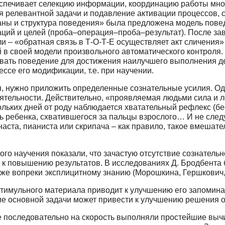
беспечивает селекцию информации, координацию работы мно
 релевантной задачи и подавление активации процессов, с
ланы и структура поведения» была предложена модель пове
раций и целей (проба–операция–проба–результат). После з
 – «обратная связь в Т-О-Т-Е осуществляет акт сличения»
й в своей модели произвольного автоматического контроля.
вать поведение для достижения наилучшего выполнения де
ссе его модификации, т.е. при научении.
я, нужно приложить определенные сознательные усилия. Од
ельности. Действительно, «проявляемая людьми сила и лов
льких дней от роду наблюдается хватательный рефлекс (бе
ть ребенка, схватившегося за пальцы взрослого… И не сле
ста, пианиста или скрипача – как правило, такое вмешател
о научения показали, что зачастую отсутствие сознательн
 к повышению результатов. В исследованиях Д. Бродбента 
же вопреки эксплицитному знанию (Морошкина, Гершкович,
стимульного материала приводит к улучшению его запомина
ие основной задачи может привести к улучшению решения о
 последовательно на скорость выполняли простейшие выч