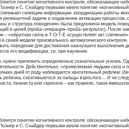
ебляется понятие когнитивного контроля, обозначающее н
Познер и С. Снайдер первыми ввели понятие «когнитивный 
беспечивает селекцию информации, координацию работы мно
 релевантной задачи и подавление активации процессов, с
ланы и структура поведения» была предложена модель пове
раций и целей (проба–операция–проба–результат). После з
 – «обратная связь в Т-О-Т-Е осуществляет акт сличения»
й в своей модели произвольного автоматического контроля.
вать поведение для достижения наилучшего выполнения де
ссе его модификации, т.е. при научении.
я, нужно приложить определенные сознательные усилия. Од
ельности. Действительно, «проявляемая людьми сила и лов
льких дней от роду наблюдается хватательный рефлекс (бе
ть ребенка, схватившегося за пальцы взрослого… И не сле
ста, пианиста или скрипача – как правило, такое вмешател
ебляется понятие когнитивного контроля, обозначающее н
Познер и С. Снайдер первыми ввели понятие «когнитивный 