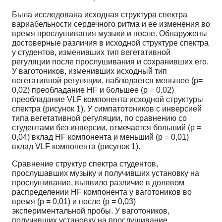
Была исследована исходная структура спектра
вариабельности сердечного ритма и ее изменения во
время прослушивания музыки и после. Обнаружены
достоверные различия в исходной структуре спектра
у студентов, изменивших тип вегетативной
регуляции после прослушивания и сохранивших его.
У ваготоников, изменивших исходный тип
вегетативной регуляции, наблюдается меньшее (p=
0,02) преобладание HF и большее (p = 0,02)
преобладание VLF компонента исходной структуры
спектра (рисунок 1). У симпатотоников с инверсией
типа вегетативной регуляции, по сравнению со
студентами без инверсии, отмечается больший (p =
0,04) вклад HF компонента и меньший (p = 0,01)
вклад VLF компонента (рисунок 1).
Сравнение структур спектра студентов,
прослушавших музыку и получивших установку на
прослушивание, выявило различие в долевом
распределении HF компонента у ваготоников во
время (p = 0,01) и после (p = 0,03)
экспериментальной пробы. У ваготоников,
получивших установку на прослушивание,