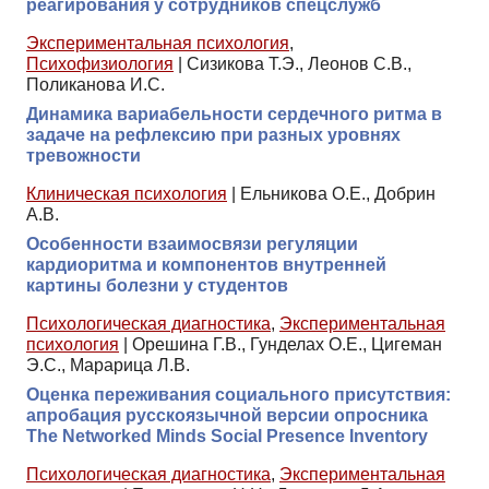
реагирования у сотрудников спецслужб
Экспериментальная психология
,
Психофизиология
|
Сизикова Т.Э., Леонов С.В.,
Поликанова И.С.
Динамика вариабельности сердечного ритма в
задаче на рефлексию при разных уровнях
тревожности
Клиническая психология
|
Ельникова О.Е., Добрин
А.В.
Особенности взаимосвязи регуляции
кардиоритма и компонентов внутренней
картины болезни у студентов
Психологическая диагностика
,
Экспериментальная
психология
|
Орешина Г.В., Гунделах О.Е., Цигеман
Э.С., Марарица Л.В.
Оценка переживания социального присутствия:
апробация русскоязычной версии опросника
The Networked Minds Social Presence Inventory
Психологическая диагностика
,
Экспериментальная