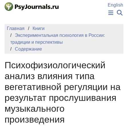
Перейти к основному содержанию
English
НОВОСТИ
Главная
Книги
ИЗДАНИЯ
Экспериментальная психология в России:
АВТОРЫ
традиции и перспективы
ПОДАТЬ РУКОПИСЬ
Содержание
БАЗА ЗНАНИЙ
КЛЮЧЕВЫЕ СЛОВА
Психофизиологический
Регистрация
Вход
анализ влияния типа
вегетативной регуляции на
результат прослушивания
музыкального
произведения