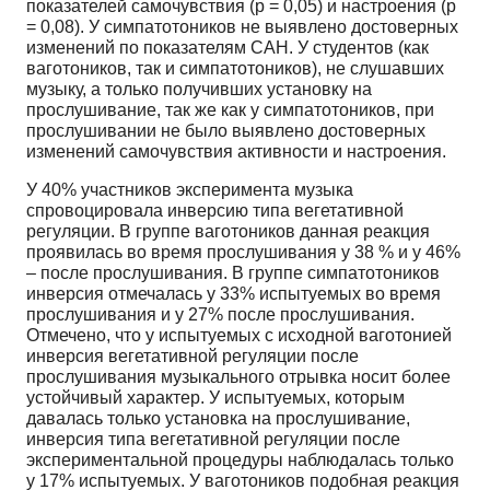
показателей самочувствия (p = 0,05) и настроения (p
= 0,08). У симпатотоников не выявлено достоверных
изменений по показателям САН. У студентов (как
ваготоников, так и симпатотоников), не слушавших
музыку, а только получивших установку на
прослушивание, так же как у симпатотоников, при
прослушивании не было выявлено достоверных
изменений самочувствия активности и настроения.
У 40% участников эксперимента музыка
спровоцировала инверсию типа вегетативной
регуляции. В группе ваготоников данная реакция
проявилась во время прослушивания у 38 % и у 46%
– после прослушивания. В группе симпатотоников
инверсия отмечалась у 33% испытуемых во время
прослушивания и у 27% после прослушивания.
Отмечено, что у испытуемых с исходной ваготонией
инверсия вегетативной регуляции после
прослушивания музыкального отрывка носит более
устойчивый характер. У испытуемых, которым
давалась только установка на прослушивание,
инверсия типа вегетативной регуляции после
экспериментальной процедуры наблюдалась только
у 17% испытуемых. У ваготоников подобная реакция