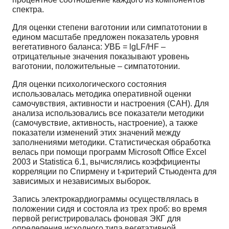
спектра.
Для оценки степени ваготонии или симпатотонии в
едином масштабе предложен показатель уровня
вегетативного баланса: УВБ = lgLF/HF –
отрицательные значения показывают уровень
ваготонии, положительные – симпатотонии.
Для оценки психологического состояния
использовалась методика оперативной оценки
самочувствия, активности и настроения (САН). Для
анализа использовались все показатели методики
(самочувствие, активность, настроение), а также
показатели изменений этих значений между
заполнениями методики. Статистическая обработка
велась при помощи программ Microsoft Office Excel
2003 и Statistica 6.1, вычислялись коэффициенты
корреляции по Спирмену и t-критерий Стьюдента для
зависимых и независимых выборок.
Запись электрокардиограммы осуществлялась в
положении сидя и состояла из трех проб: во время
первой регистрировалась фоновая ЭКГ для
определения исходного типа вегетативной