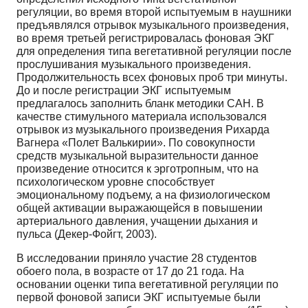
регуляции, во время второй испытуемым в наушники
предъявлялся отрывок музыкального произведения,
во время третьей регистрировалась фоновая ЭКГ
для определения типа вегетативной регуляции после
прослушивания музыкального произведения.
Продолжительность всех фоновых проб три минуты.
До и после регистрации ЭКГ испытуемым
предлагалось заполнить бланк методики САН. В
качестве стимульного материала использовался
отрывок из музыкального произведения Рихарда
Вагнера «Полет Валькирии». По совокупности
средств музыкальной выразительности данное
произведение относится к эрготропным, что на
психологическом уровне способствует
эмоциональному подъему, а на физиологическом
общей активации выражающейся в повышении
артериального давления, учащении дыхания и
пульса (Декер-Фойгт, 2003).
В исследовании приняло участие 28 студентов
обоего пола, в возрасте от 17 до 21 года. На
основании оценки типа вегетативной регуляции по
первой фоновой записи ЭКГ испытуемые были