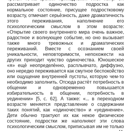
рассматривает одиночество подростка как
нормальное состояние, присущее подростковому
возрасту, отмечает серьѐзность, даже драматичность
этого переживания, наполнение его
психологическим смыслом в этом возрасте:
«Открытие своего внутреннего мира очень важное,
радостное и волнующее событие, но оно вызывает
также много тревожных и драматических
переживаний. Вместе с осознанием своей
уникальности, неповторимости, непохожести на
других приходит чувство одиночества. Юношеское
«я» ещѐ неопределѐнно, расплывчато, диффузно,
оно нередко переживается как смутное беспокойство
или ощущение внутренней пустоты, которую чем-то
необходимо заполнить. Отсюда растѐт потребность в
общении и одновременно повышается
избирательность в общении, потребность в
уединении» [5, с. 62]. А также: «... в переходном
возрасте меняется представление о содержании
таких понятий, как «одиночество» и «уединение».
Дети обычно трактуют их как некое физическое
состояние, подростки же наполняют эти слова
психологическим смыслом, приписывая им не только