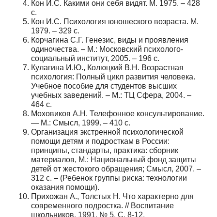
Кон И.С. Какими они себя видят. М. 1975. – 428
с.
Кон И.С. Психология юношеского возраста. М.
1979. – 329 с.
Корчагина С.Г. Генезис, виды и проявления
одиночества. – М.: Московский психолого-
социальный институт, 2005. – 196 с.
Кулагина И.Ю., Колюцкий В.Н. Возрастная
психология: Полный цикл развития человека.
Учебное пособие для студентов высших
учебных заведений. – М.: ТЦ Сфера, 2004. –
464 с.
Моховиков А.Н. Телефонное консультирование.
— М.: Смысл, 1999. – 410 с.
Организация экстренной психологической
помощи детям и подросткам в России:
принципы, стандарты, практика: сборник
материалов, М.: Национальный фонд защиты
детей от жестокого обращения; Смысл, 2007. –
312 с. – (Ребенок группы риска: технологии
оказания помощи).
Прихожан А., Толстых Н. Что характерно для
современного подростка. // Воспитание
школьников. 1991. № 5. С. 8-12.