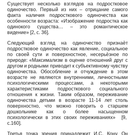
Существует несколько взглядов на подростковое
одиночество. Первый из них – отрицание самого
факта наличия подросткового одиночества как
особенности возраста: «Изображение подростка как
одинокого существа… – это романтическое
видение» [2, с. 36].
Следующий взгляд на одиночество признаѐт
подростковое одиночество как явление, социальное
по своей сути и поверхностное, несерьѐзное по
природе: «Максимализм в оценке отношений друг с
другом и родными приводит к субъективному чувству
одиночества. Обособление и отчуждение в этом
возрасте не являются внутренними, личностными
психологическими процессами, а некоторыми
характеристиками подросткового социального
отношения к жизни. Таким образом, переживание
одиночества детьми в возрасте 11-14 лет столь
поверхностно, что можно говорить о старшем
дошкольнике как о более насыщенном
психологически в этих своих переживаниях» [9,
с.160].
Третья точка зрения принадлежит И.С. Кону. Он