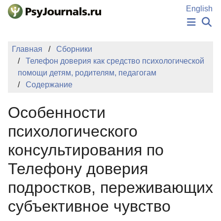
Перейти к основному содержанию
English
НОВОСТИ
Главная
Сборники
ИЗДАНИЯ
Телефон доверия как средство психологической
АВТОРЫ
помощи детям, родителям, педагогам
ПОДАТЬ РУКОПИСЬ
Содержание
БАЗА ЗНАНИЙ
КЛЮЧЕВЫЕ СЛОВА
Особенности
Регистрация
Вход
психологического
консультирования по
Телефону доверия
подростков, переживающих
субъективное чувство