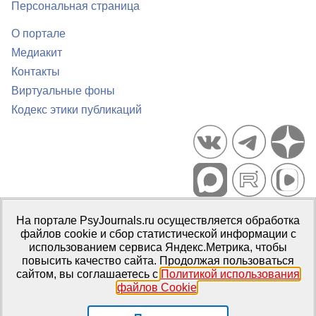
Персональная страница
О портале
Медиакит
Контакты
Виртуальные фоны
Кодекс этики публикаций
Портал психологических изданий PsyJournals.ru, 2007–2026
На портале PsyJournals.ru осуществляется обработка
Правила использования материалов
файлов cookie и сбор статистической информации с
Свидетельство регистрации СМИ
Эл № ФС77-66447 от 14 июля
использованием сервиса Яндекс.Метрика, чтобы
2016 г.
повысить качество сайта. Продолжая пользоваться
сайтом, вы соглашаетесь с
Политикой использования
Издатель:
ФГБОУ ВО МГППУ
файлов Cookie
.
Репозиторий открытого доступа