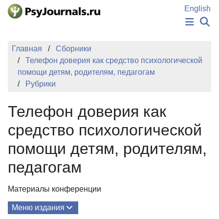
Перейти к основному содержанию
English
НОВОСТИ
Главная
Сборники
ИЗДАНИЯ
Телефон доверия как средство психологической
АВТОРЫ
помощи детям, родителям, педагогам
ПОДАТЬ РУКОПИСЬ
Рубрики
БАЗА ЗНАНИЙ
КЛЮЧЕВЫЕ СЛОВА
Телефон доверия как
Регистрация
Вход
средство психологической
помощи детям, родителям,
педагогам
Материалы конференции
Меню издания