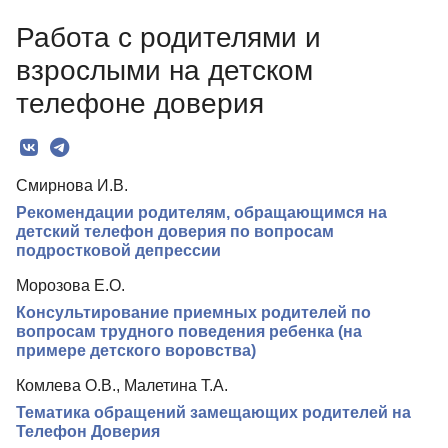
О Сборнике
Работа с родителями и
Редколлегия
взрослыми на детском
Рубрики
телефоне доверия
Текст
Авторы
Смирнова И.В.
Контакты
Рекомендации родителям, обращающимся на
детский телефон доверия по вопросам
подростковой депрессии
Морозова Е.О.
Консультирование приемных родителей по
вопросам трудного поведения ребенка (на
примере детского воровства)
Комлева О.В., Малетина Т.А.
Тематика обращений замещающих родителей на
Телефон Доверия