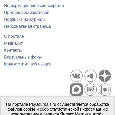
Информационное спонсорство
Приглашаем издателей
Подписка на журналы
Персональная страница
О портале
Медиакит
Контакты
Виртуальные фоны
Кодекс этики публикаций
Портал психологических изданий PsyJournals.ru, 2007–2026
На портале PsyJournals.ru осуществляется обработка
Правила использования материалов
файлов cookie и сбор статистической информации с
Свидетельство регистрации СМИ
Эл № ФС77-66447 от 14 июля
использованием сервиса Яндекс.Метрика, чтобы