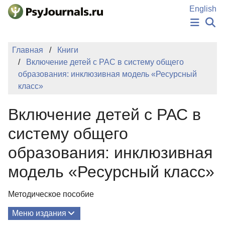
Перейти к основному содержанию
English
НОВОСТИ
Главная
Книги
ИЗДАНИЯ
Включение детей с РАС в систему общего
АВТОРЫ
образования: инклюзивная модель «Ресурсный
ПОДАТЬ РУКОПИСЬ
класс»
БАЗА ЗНАНИЙ
КЛЮЧЕВЫЕ СЛОВА
Включение детей с РАС в
Регистрация
Вход
систему общего
образования: инклюзивная
модель «Ресурсный класс»
Методическое пособие
Меню издания