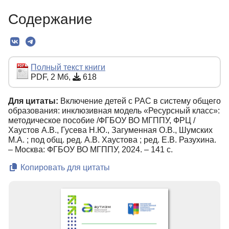
О Книге
Содержание
Текст
Полный текст книги
PDF, 2 Мб,
618
Для цитаты:
Включение детей с РАС в систему общего
образования: инклюзивная модель «Ресурсный класс»:
методическое пособие /ФГБОУ ВО МГППУ, ФРЦ /
Хаустов А.В., Гусева Н.Ю., Загуменная О.В., Шумских
М.А. ; под общ. ред. А.В. Хаустова ; ред. Е.В. Разухина.
– Москва: ФГБОУ ВО МГППУ, 2024. – 141 с.
Копировать для цитаты