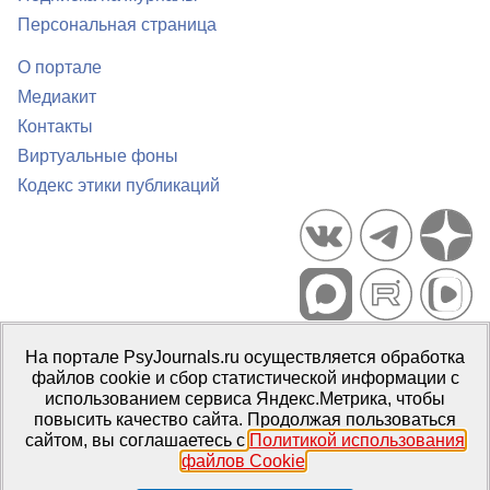
Персональная страница
О портале
Медиакит
Контакты
Виртуальные фоны
Кодекс этики публикаций
Портал психологических изданий PsyJournals.ru, 2007–2026
На портале PsyJournals.ru осуществляется обработка
Правила использования материалов
файлов cookie и сбор статистической информации с
Свидетельство регистрации СМИ
Эл № ФС77-66447 от 14 июля
использованием сервиса Яндекс.Метрика, чтобы
2016 г.
повысить качество сайта. Продолжая пользоваться
сайтом, вы соглашаетесь с
Политикой использования
Издатель:
ФГБОУ ВО МГППУ
файлов Cookie
.
Репозиторий открытого доступа