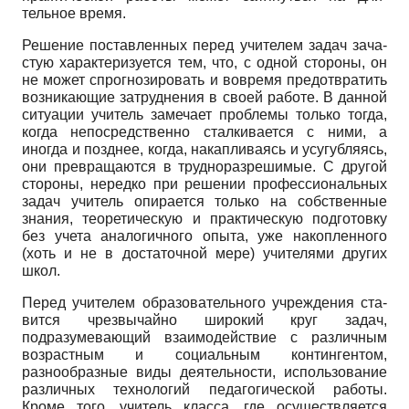
тельное время.
Решение поставленных перед учителем задач зача­
стую характеризуется тем, что, с одной стороны, он
не может спрогнозировать и вовремя предотвратить
воз­никающие затруднения в своей работе. В данной
ситу­ации учитель замечает проблемы только тогда,
когда непосредственно сталкивается с ними, а
иногда и по­зднее, когда, накапливаясь и усугубляясь,
они превра­щаются в трудноразрешимые. С другой
стороны, не­редко при решении профессиональных
задач учитель опирается только на собственные
знания, теоретичес­кую и практическую подготовку
без учета аналогично­го опыта, уже накопленного
(хоть и не в достаточной мере) учителями других
школ.
Перед учителем образовательного учреждения ста­
вится чрезвычайно широкий круг задач,
подразумева­ющий взаимодействие с различным
возрастным и со­циальным контингентом,
разнообразные виды дея­тельности, использование
различных технологий пе­дагогической работы.
Кроме того, учитель класса, где осуществляется