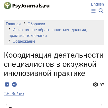
Перейти к основному содержанию
English
НОВОСТИ
Главная
Сборники
ИЗДАНИЯ
Инклюзивное образование: методология,
АВТОРЫ
практика, технологии
ПОДАТЬ РУКОПИСЬ
Содержание
БАЗА ЗНАНИЙ
КЛЮЧЕВЫЕ СЛОВА
Координация деятельности
Регистрация
Вход
специалистов в окружной
инклюзивной практике
97
Т.Н. Войтик