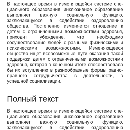
В настоящее время в изменяющейся системе спе­
циального образования инклюзивное образование
вы­полняет важную социальную функцию,
заключающу­юся в содействии оздоровлению
общества. Постепен­но изменяется отношение к
детям с ограниченными возможностями здоровья,
приходит убеждение, что необходимо
сосуществование людей с разными физи­ческими и
психическими возможностями. Изменяю­щееся
общество ищет всевозможные пути оказания та­кой
поддержки детям с ограниченными возможностя­ми
здоровья, которая в конечном итоге способствова­ла
бы их вступлению в разнообразные формы равно­
правного сотрудничества в деятельности, в
успешной социализации.
Полный текст
В настоящее время в изменяющейся системе спе­
циального образования инклюзивное образование
вы­полняет важную социальную функцию,
заключающу­юся в содействии оздоровлению