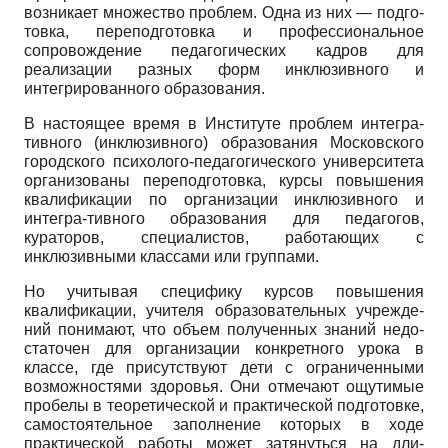
возникает множество проблем. Одна из них — подго­
товка, переподготовка и профессиональное
сопровож­дение педагогических кадров для
реализации разных форм инклюзивного и
интегрированного образования.
В настоящее время в Институте проблем интегра-
тивного (инклюзивного) образования Московского
городского психолого-педагогического университета
организованы переподготовка, курсы повышения
ква­лификации по организации инклюзивного и
интегра-тивного образования для педагогов,
кураторов, специ­алистов, работающих с
инклюзивными классами или группами.
Но учитывая специфику курсов повышения
квалификации, учителя образовательных учрежде­
ний понимают, что объем полученных знаний недо­
статочен для организации конкретного урока в
классе, где присутствуют дети с ограниченными
возможностями здоровья. Они отмечают ощути­мые
пробелы в теоретической и практической под­готовке,
самостоятельное заполнение которых в хо­де
практической работы может затянуться на дли­