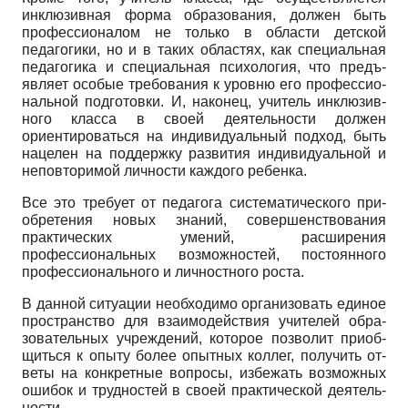
инклюзивная форма образования, должен быть
профессионалом не только в области дет­ской
педагогики, но и в таких областях, как специаль­ная
педагогика и специальная психология, что предъ­
являет особые требования к уровню его профессио­
нальной подготовки. И, наконец, учитель инклюзив­
ного класса в своей деятельности должен
ориентиро­ваться на индивидуальный подход, быть
нацелен на поддержку развития индивидуальной и
неповторимой личности каждого ребенка.
Все это требует от педагога систематического при­
обретения новых знаний, совершенствования
практи­ческих умений, расширения
профессиональных воз­можностей, постоянного
профессионального и лично­стного роста.
В данной ситуации необходимо организовать еди­ное
пространство для взаимодействия учителей обра­
зовательных учреждений, которое позволит приоб­
щиться к опыту более опытных коллег, получить от­
веты на конкретные вопросы, избежать возможных
ошибок и трудностей в своей практической деятель­
ности.