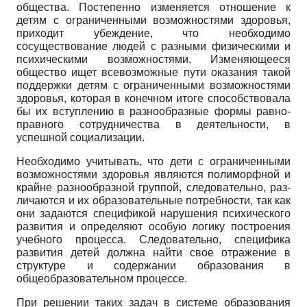
общества. Постепен­но изменяется отношение к
детям с ограниченными возможностями здоровья,
приходит убеждение, что необходимо
сосуществование людей с разными физи­ческими и
психическими возможностями. Изменяю­щееся
общество ищет всевозможные пути оказания та­кой
поддержки детям с ограниченными возможностя­ми
здоровья, которая в конечном итоге способствова­ла
бы их вступлению в разнообразные формы равно­
правного сотрудничества в деятельности, в
успешной социализации.
Необходимо учитывать, что дети с ограниченны­ми
возможностями здоровья являются полиморфной и
крайне разнообразной группой, следовательно, раз­
личаются и их образовательные потребности, так как
они задаются спецификой нарушения психического
развития и определяют особую логику построения
учебного процесса. Следовательно, специфика
разви­тия детей должна найти свое отражение в
структуре и содержании образования в
общеобразовательном процессе.
При решении таких задач в системе образования