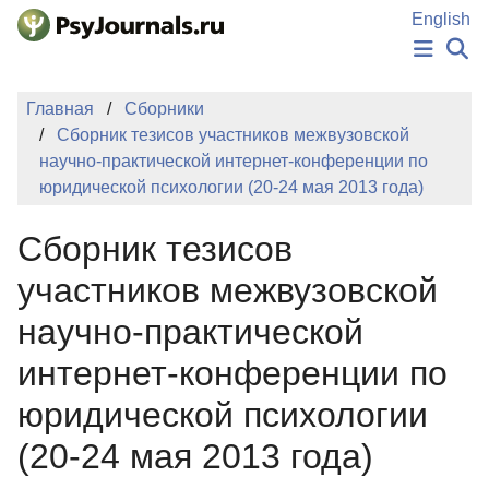
Перейти к основному содержанию
English
НОВОСТИ
Главная
Сборники
ИЗДАНИЯ
Сборник тезисов участников межвузовской
АВТОРЫ
научно-практической интернет-конференции по
ПОДАТЬ РУКОПИСЬ
юридической психологии (20-24 мая 2013 года)
БАЗА ЗНАНИЙ
КЛЮЧЕВЫЕ СЛОВА
Сборник тезисов
Регистрация
Вход
участников межвузовской
научно-практической
интернет-конференции по
юридической психологии
(20-24 мая 2013 года)