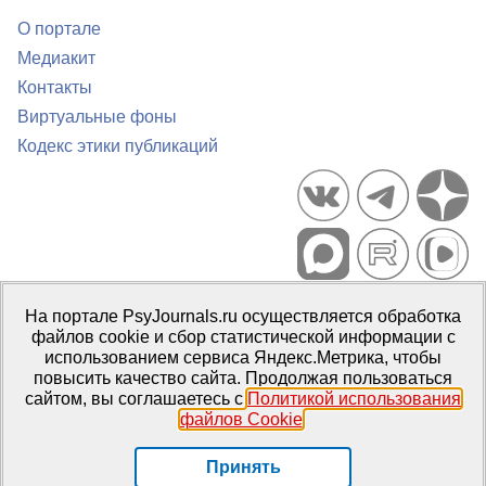
О портале
Медиакит
Контакты
Виртуальные фоны
Кодекс этики публикаций
Портал психологических изданий PsyJournals.ru, 2007–2026
На портале PsyJournals.ru осуществляется обработка
Правила использования материалов
файлов cookie и сбор статистической информации с
Свидетельство регистрации СМИ
Эл № ФС77-66447 от 14 июля
использованием сервиса Яндекс.Метрика, чтобы
2016 г.
повысить качество сайта. Продолжая пользоваться
сайтом, вы соглашаетесь с
Политикой использования
Издатель:
ФГБОУ ВО МГППУ
файлов Cookie
.
Репозиторий открытого доступа
Принять