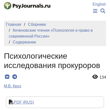
Перейти к основному содержанию
English
НОВОСТИ
Главная
Сборники
ИЗДАНИЯ
Коченовские чтения «Психология и право в
АВТОРЫ
современной России»
ПОДАТЬ РУКОПИСЬ
Содержание
БАЗА ЗНАНИЙ
КЛЮЧЕВЫЕ СЛОВА
Психологические
Регистрация
Вход
исследования прокуроров
134
М.В. Кроз
PDF (RUS)