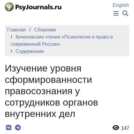
Перейти к основному содержанию
English
НОВОСТИ
Главная
Сборники
ИЗДАНИЯ
Коченовские чтения «Психология и право в
АВТОРЫ
современной России»
ПОДАТЬ РУКОПИСЬ
Содержание
БАЗА ЗНАНИЙ
КЛЮЧЕВЫЕ СЛОВА
Изучение уровня
Регистрация
Вход
сформированности
правосознания у
сотрудников органов
внутренних дел
147