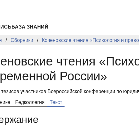
ПИСЬ
БАЗА ЗНАНИЙ
я
Сборники
Коченовские чтения «Психология и прав
еновские чтения «Психо
временной России»
 тезисов участников Всероссийской конференции по юриди
нике
Редколлегия
Текст
ержание